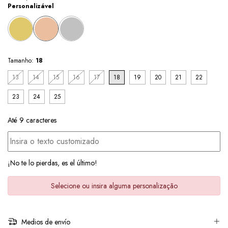
Personalizável
Tamanho:
18
13
14
15
16
17
18
19
20
21
22
23
24
25
Até 9 caracteres
¡No te lo pierdas, es el último!
Selecione ou insira alguma personalização
Medios de envío