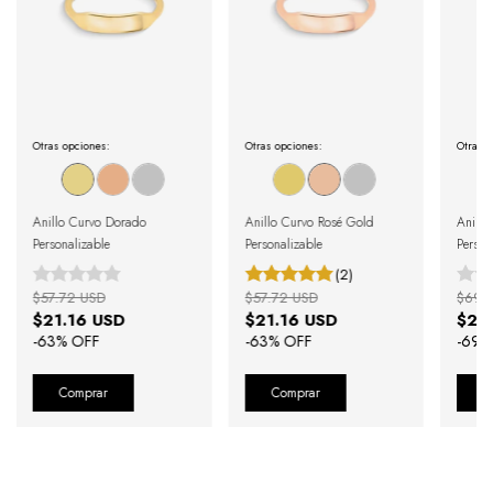
Otras opciones:
Otras opciones:
Otras o
Anillo Curvo Dorado
Anillo Curvo Rosé Gold
Anillo
Personalizable
Personalizable
Person
(2)
$57.72 USD
$57.72 USD
$69.
$21.16 USD
$21.16 USD
$21
-
63
% OFF
-
63
% OFF
-
69
%
Comprar
Comprar
C