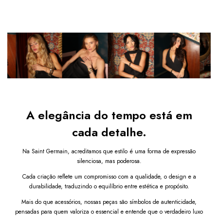
qualquer look, enquanto os 
algarismos romanos
 no 
Relógio analógico
6
x de
R$73,32
sem juros
mostrador conferem charme e sofisticação vintage.
Ver mais detalhes
Diferenciais do Relógio Bicolor Heritage:
Design redondo feminino com
 acabamento 
elegante
Pulseira bicolor prata e dourado com 
visual 
sofisticado
Mostrador analógico com números romanos em 
destaque
Leve, confortável e perfeito
 para o uso diário
Ideal para quem aprecia 
acessórios refinados e 
A elegância do tempo está em
discretos
cada detalhe.
Por que escolher este modelo bicolor?
Na Saint Germain, acreditamos que estilo é uma forma de expressão
Esse relógio é ideal para quem busca versatilidade e estilo 
refinado. A combinação de 
prata e dourado
 permite 
silenciosa, mas poderosa.
combinar com diversos tipos de acessórios e roupas, 
Cada criação reflete um compromisso com a qualidade, o design e a
enquanto o tamanho compacto e leve proporciona conforto 
o dia todo.
durabilidade, traduzindo o equilíbrio entre estética e propósito.
Mais do que acessórios, nossas peças são símbolos de autenticidade,
Adquira o seu agora mesmo!
pensadas para quem valoriza o essencial e entende que o verdadeiro luxo