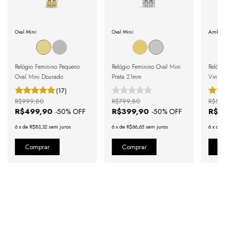
Oval Mini:
Oval Mini:
Amber 
Relógio Feminino Pequeno
Relógio Feminino Oval Mini
Relógi
Oval Mini Dourado
Prata 21mm
Vintag
Croco
(17)
Doura
R$999,80
R$799,80
R$59
Roman
R$499,90
R$399,90
R$2
-
50
% OFF
-
50
% OFF
6
x
de
R$83,32
sem juros
6
x
de
R$66,65
sem juros
6
x
de