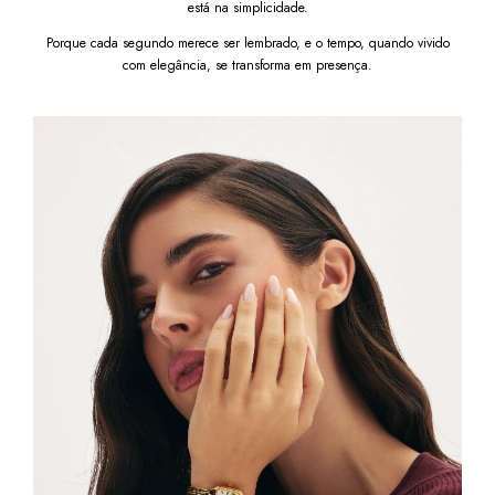
está na simplicidade.
Garanta o
Relógio Feminino Heritage Bicolor com
Números Romanos
e adicione elegância e funcionalidade
Porque cada segundo merece ser lembrado, e o tempo, quando vivido
ao seu cotidiano.
Após a confirmação de compra, a
nota fiscal será enviada em até um dia útil em seu
com elegância, se transforma em presença.
e‑mail.