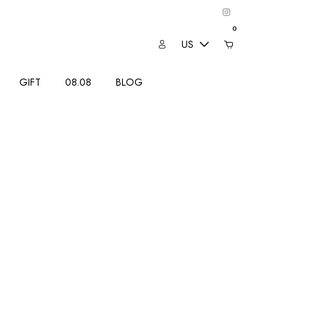
0
US
GIFT
08.08
BLOG