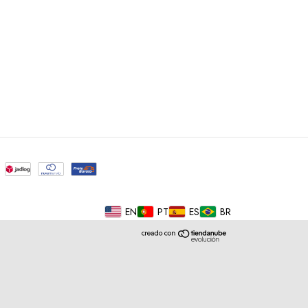
EN
PT
ES
BR