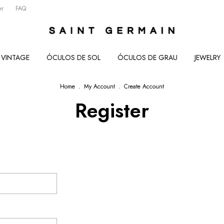
er
FAQ
VINTAGE
ÓCULOS DE SOL
ÓCULOS DE GRAU
JEWELRY
Home
.
My Account
.
Create Account
Register