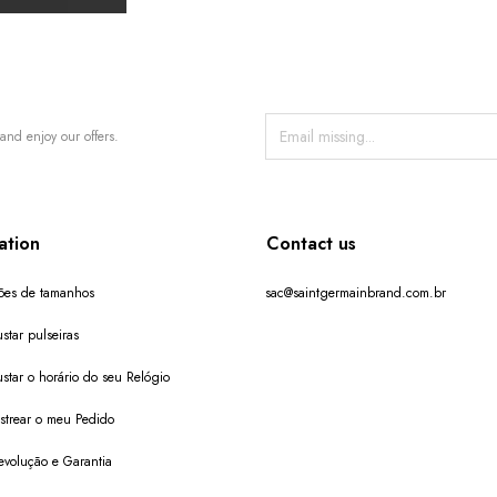
and enjoy our offers.
ation
Contact us
ões de tamanhos
sac@saintgermainbrand.com.br
star pulseiras
star o horário do seu Relógio
trear o meu Pedido
evolução e Garantia