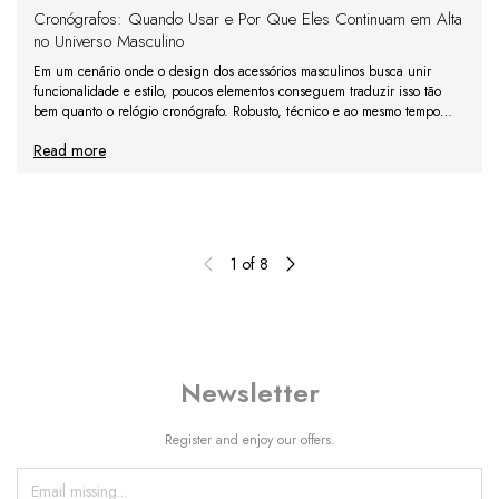
Cronógrafos: Quando Usar e Por Que Eles Continuam em Alta
no Universo Masculino
Em um cenário onde o design dos acessórios masculinos busca unir
funcionalidade e estilo, poucos elementos conseguem traduzir isso tão
bem quanto o relógio cronógrafo. Robusto, técnico e ao mesmo tempo
elegante, esse modelo se tornou um ícone no puls
Read more
1
of
8
Newsletter
Register and enjoy our offers.