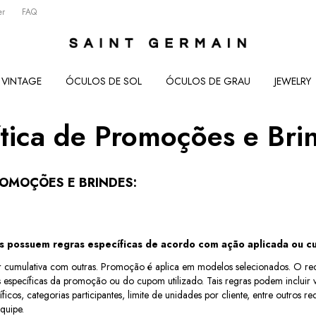
er
FAQ
VINTAGE
ÓCULOS DE SOL
ÓCULOS DE GRAU
JEWELRY
ítica de Promoções e Bri
ROMOÇÕES E BRINDES:
s possuem regras específicas de acordo com ação aplicada ou 
cumulativa com outras. Promoção é aplica em modelos selecionados. O re
es específicas da promoção ou do cupom utilizado. Tais regras podem incluir
icos, categorias participantes, limite de unidades por cliente, entre outros req
quipe.