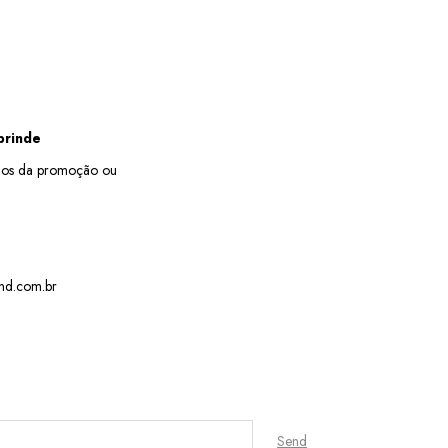
brinde
rios da promoção ou
nd.com.br