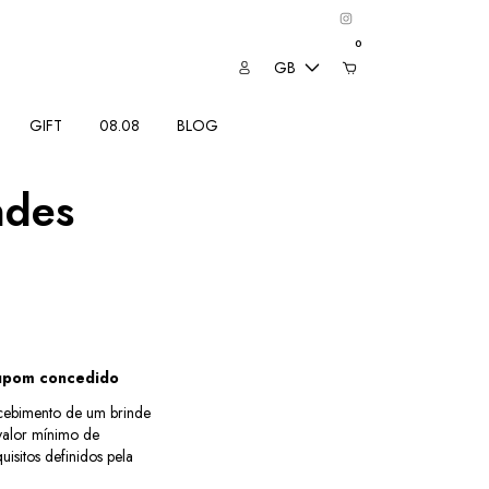
0
GB
GIFT
08.08
BLOG
ndes
cupom concedido
cebimento de um brinde
 valor mínimo de
uisitos definidos pela