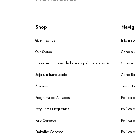
Shop
Navig
Quem somos
Informaç
Our Stores
Como aju
Encontre um revendedor mais próximo de você
Como aju
Seja um franqueado
Como Ras
Atacado
Troca, D
Programa de Afiliados
Política 
Perguntas Frequentes
Política 
Fale Conosco
Política
Trabalhe Conosco
Politica 