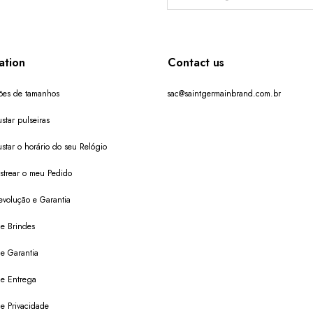
ation
Contact us
ões de tamanhos
sac@saintgermainbrand.com.br
star pulseiras
star o horário do seu Relógio
trear o meu Pedido
evolução e Garantia
de Brindes
de Garantia
 de Entrega
de Privacidade