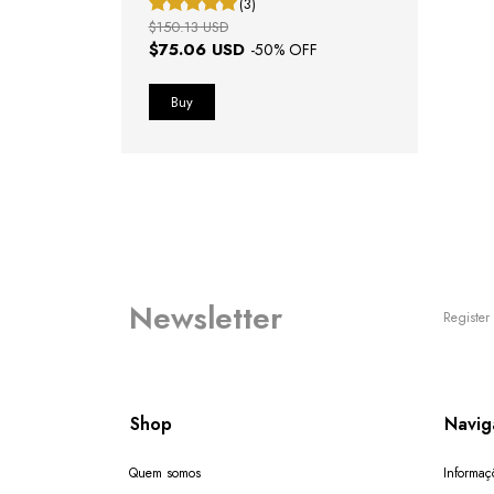
(3)
$150.13 USD
$75.06 USD
-
50
% OFF
Newsletter
Register 
Shop
Navig
Quem somos
Informaç