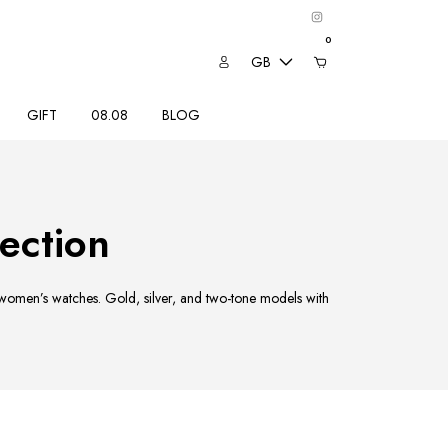
0
GB
GIFT
08.08
BLOG
ection
e women’s watches. Gold, silver, and two-tone models with