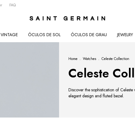
er
FAQ
VINTAGE
ÓCULOS DE SOL
ÓCULOS DE GRAU
JEWELRY
Home
.
Watches
.
Celeste Collection
Celeste Coll
Discover the sophistication of Celest
elegant design and fluted bezel.