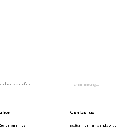
and enjoy our offers.
ation
Contact us
ões de tamanhos
sac@saintgermainbrand.com.br