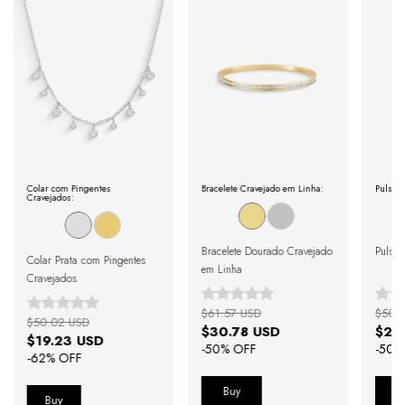
Colar com Pingentes
Bracelete Cravejado em Linha:
Pulseir
Cravejados:
Bracelete Dourado Cravejado
Pulsei
Colar Prata com Pingentes
em Linha
Cravejados
$61.57 USD
$50.
$50.02 USD
$30.78 USD
$25
$19.23 USD
-
50
% OFF
-
50
%
-
62
% OFF
Buy