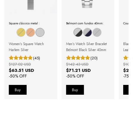
Square clássico metal :
Belmont com fundos 40mm:
Couro 
Women's Square Watch
Men's Watch Silver Bracelet
Black 
Harlem Silver
Belmont Black Silver 40mm
Leathe
Black
(45)
(20)
$127.02 USD
$142.43 USD
$100
$63.51 USD
$71.21 USD
$25
-
50
% OFF
-
50
% OFF
-
75
%