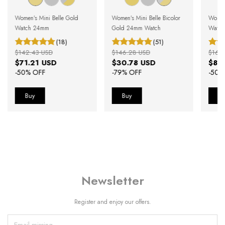
Women's Mini Belle Gold
Women's Mini Belle Bicolor
Women
Watch 24mm
Gold 24mm Watch
Watch
(18)
(51)
$142.43 USD
$146.28 USD
$161
$71.21 USD
$30.78 USD
$80
-
50
% OFF
-
79
% OFF
-
50
%
Newsletter
Register and enjoy our offers.