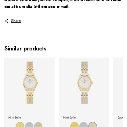
em até um dia útil em seu e-mail.
Share
Similar products
Mini Belle :
Mini Belle :
Boxy :