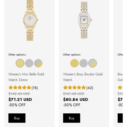
Other options:
Other options:
Other o
Women's Mini Belle Gold
Women's Boxy Bicolor Gold
Boxy 
Watch 24mm
Watch
Gold 
(18)
(42)
$142.43 USD
$161.68 USD
$153
$71.21 USD
$80.84 USD
$76
-
50
% OFF
-
50
% OFF
-
50
%