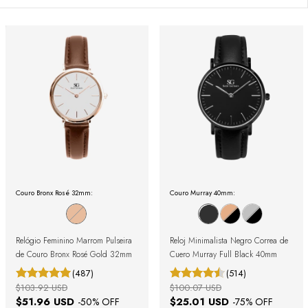
Couro Bronx Rosé 32mm:
Couro Murray 40mm:
Relógio Feminino Marrom Pulseira
Reloj Minimalista Negro Correa de
de Couro Bronx Rosé Gold 32mm
Cuero Murray Full Black 40mm
(487)
(514)
$103.92 USD
$100.07 USD
$51.96 USD
$25.01 USD
-
50
% OFF
-
75
% OFF