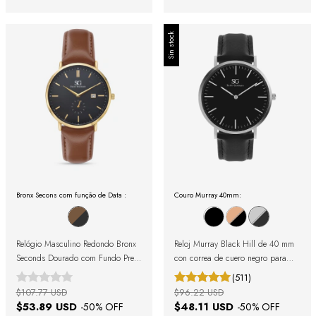
Sin stock
Bronx Secons com função de Data :
Couro Murray 40mm:
Relógio Masculino Redondo Bronx
Reloj Murray Black Hill de 40 mm
Seconds Dourado com Fundo Preto
con correa de cuero negro para
e Pulseira de Couro Marrom
hombre
(511)
$107.77 USD
$96.22 USD
$53.89 USD
$48.11 USD
-
50
% OFF
-
50
% OFF