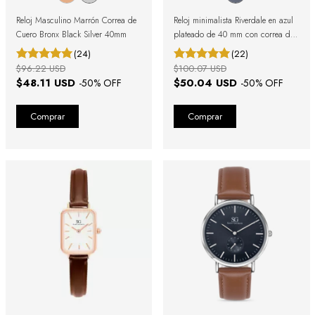
Reloj Masculino Marrón Correa de
Reloj minimalista Riverdale en azul
Cuero Bronx Black Silver 40mm
plateado de 40 mm con correa de
cuero
(24)
(22)
$96.22 USD
$100.07 USD
$48.11 USD
$50.04 USD
-
50
% OFF
-
50
% OFF