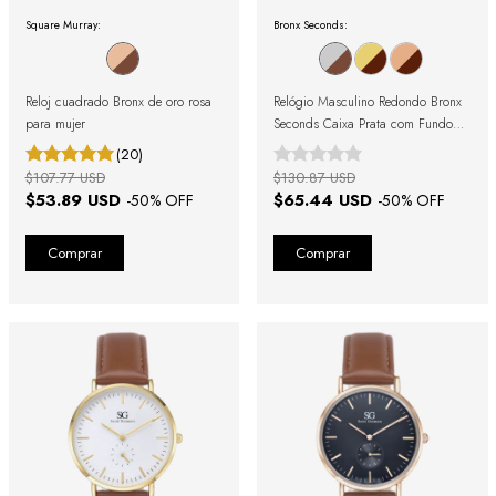
Square Murray:
Bronx Seconds:
Reloj cuadrado Bronx de oro rosa
Relógio Masculino Redondo Bronx
para mujer
Seconds Caixa Prata com Fundo
Azul e Pulseira de Couro Marrom
(20)
$107.77 USD
$130.87 USD
$53.89 USD
$65.44 USD
-
50
% OFF
-
50
% OFF