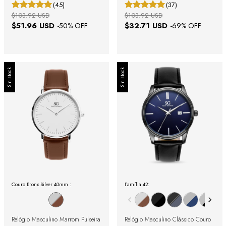
40mm
(45)
(37)
$103.92 USD
$103.92 USD
$51.96 USD
$32.71 USD
-
50
% OFF
-
69
% OFF
Sin stock
Sin stock
Couro Bronx Silver 40mm :
Família 42:
Relógio Masculino Marrom Pulseira
Relógio Masculino Clássico Couro