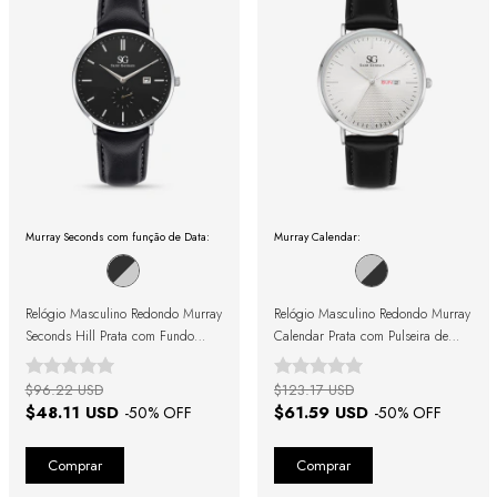
Murray Seconds com função de Data:
Murray Calendar:
Relógio Masculino Redondo Murray
Relógio Masculino Redondo Murray
Seconds Hill Prata com Fundo
Calendar Prata com Pulseira de
Preto e Pulseira de Couro Preta
Couro Preta
$96.22 USD
$123.17 USD
$48.11 USD
$61.59 USD
-
50
% OFF
-
50
% OFF