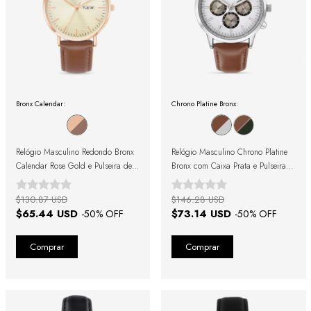
Bronx Calendar:
Chrono Platine Bronx:
Relógio Masculino Redondo Bronx
Relógio Masculino Chrono Platine
Calendar Rose Gold e Pulseira de
Bronx com Caixa Prata e Pulseira
Couro Marrom
Marrom
$130.87 USD
$146.28 USD
$65.44 USD
$73.14 USD
-
50
% OFF
-
50
% OFF