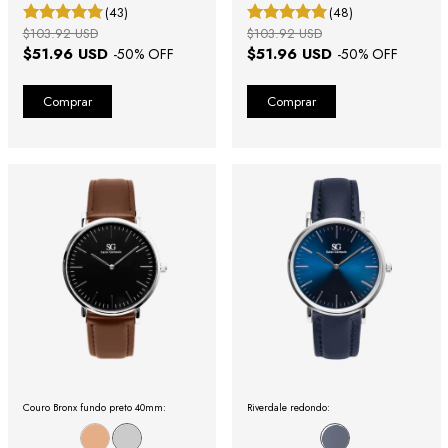
Gold 40mm
(43)
(48)
$103.92 USD
$103.92 USD
$51.96 USD
$51.96 USD
-
50
% OFF
-
50
% OFF
Couro Bronx fundo preto 40mm:
Riverdale redondo: