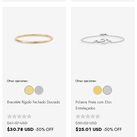
Otras opciones:
Otras opciones:
Bracelete Rígido Fechado Dourado
Pulseira Prata com Elos
Entrelaçados
$61.57 USD
$50.02 USD
$30.78 USD
$25.01 USD
-
50
% OFF
-
50
% OFF