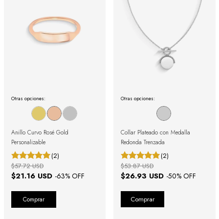
Otras opciones:
Otras opciones:
Anillo Curvo Rosé Gold
Collar Plateado con Medalla
Personalizable
Redonda Trenzada
(2)
(2)
$57.72 USD
$53.87 USD
$21.16 USD
$26.93 USD
-
63
% OFF
-
50
% OFF
Comprar