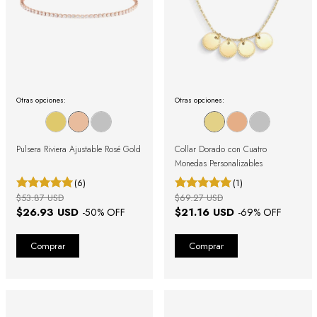
Otras opciones:
Otras opciones:
Pulsera Riviera Ajustable Rosé Gold
Collar Dorado con Cuatro
Monedas Personalizables
(6)
(1)
$53.87 USD
$69.27 USD
$26.93 USD
$21.16 USD
-
50
% OFF
-
69
% OFF