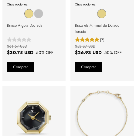
Otras opciones:
Otras opciones:
Brinco Argola Dourada
Brazalete Minimalista Dorado
Torcido
(7)
$61.57 USD
$53.87 USD
$30.78 USD
$26.93 USD
-
50
% OFF
-
50
% OFF