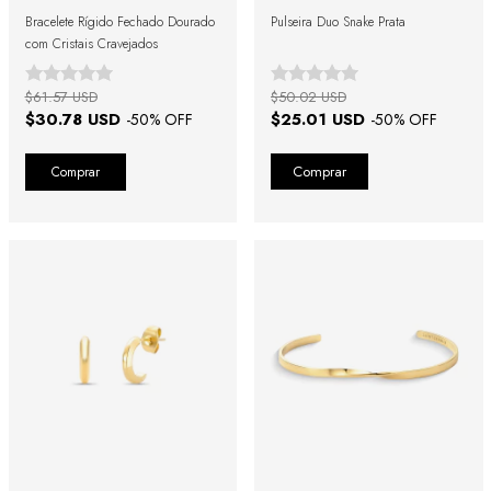
Bracelete Rígido Fechado Dourado
Pulseira Duo Snake Prata
com Cristais Cravejados
$61.57 USD
$50.02 USD
$30.78 USD
$25.01 USD
-
50
% OFF
-
50
% OFF
Comprar