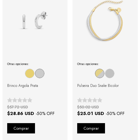
Otras opciones:
Otras opciones:
Brinco Argola Prata
Pulseira Duo Snake Bicolor
$57.72 USD
$50.02 USD
$28.86 USD
$25.01 USD
-
50
% OFF
-
50
% OFF