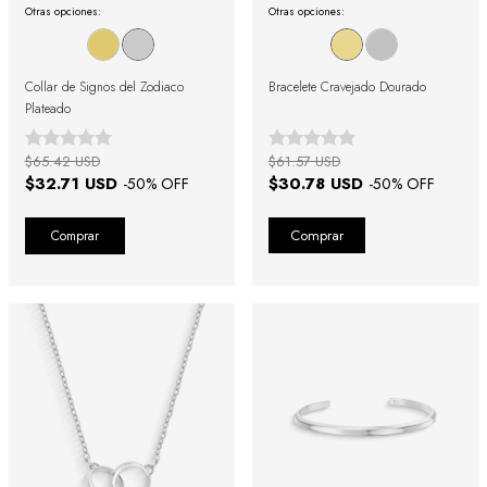
Otras opciones:
Otras opciones:
Collar de Signos del Zodiaco
Bracelete Cravejado Dourado
Plateado
$65.42 USD
$61.57 USD
$32.71 USD
$30.78 USD
-
50
% OFF
-
50
% OFF
Comprar