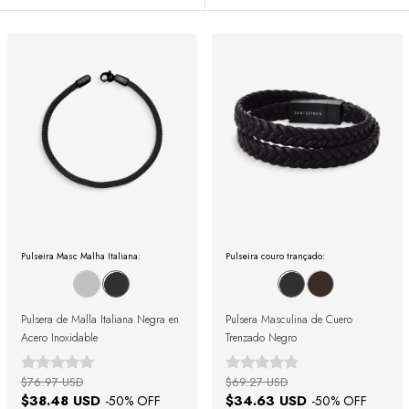
Pulseira Masc Malha Italiana:
Pulseira couro trançado:
Pulsera de Malla Italiana Negra en
Pulsera Masculina de Cuero
Acero Inoxidable
Trenzado Negro
$76.97 USD
$69.27 USD
$38.48 USD
$34.63 USD
-
50
% OFF
-
50
% OFF