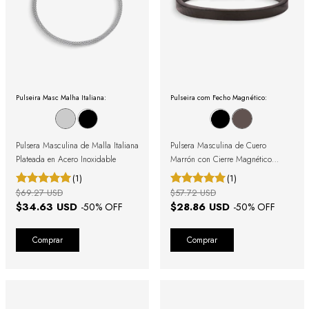
Pulseira Masc Malha Italiana:
Pulseira com Fecho Magnético:
Pulsera Masculina de Malla Italiana
Pulsera Masculina de Cuero
Plateada en Acero Inoxidable
Marrón con Cierre Magnético
Plateado
(1)
(1)
$69.27 USD
$57.72 USD
$34.63 USD
$28.86 USD
-
50
% OFF
-
50
% OFF
Comprar
Comprar