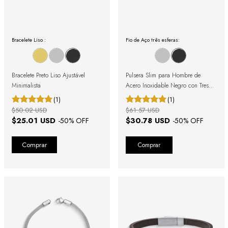
Bracelete Liso :
Fio de Aço três esferas:
Bracelete Preto Liso Ajustável
Pulsera Slim para Hombre de
Minimalista
Acero Inoxidable Negro con Tres
Esferas
(1)
(1)
$50.02 USD
$61.57 USD
$25.01 USD
$30.78 USD
-
50
% OFF
-
50
% OFF
Comprar