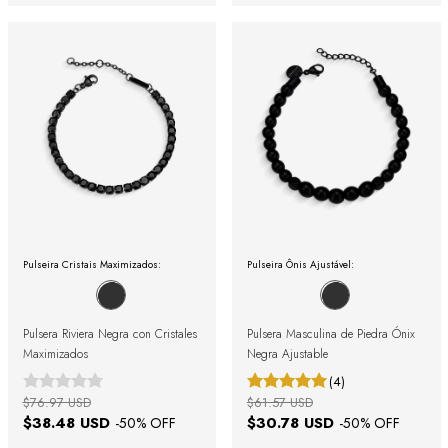
Pulseira Cristais Maximizados:
Pulseira Ônis Ajustável:
Pulsera Riviera Negra con Cristales
Pulsera Masculina de Piedra Ónix
Maximizados
Negra Ajustable
(4)
$76.97 USD
$61.57 USD
$38.48 USD
$30.78 USD
-
50
% OFF
-
50
% OFF