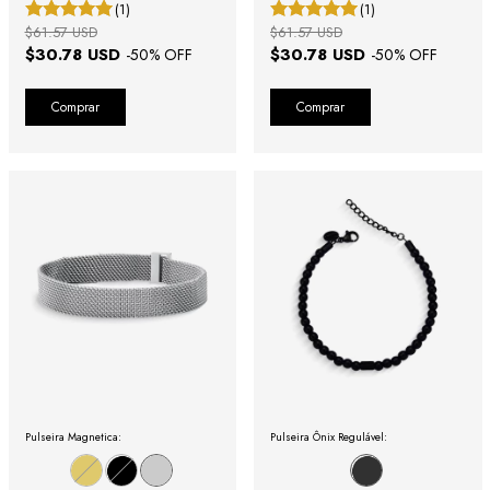
Magnético
(1)
(1)
$61.57 USD
$61.57 USD
$30.78 USD
$30.78 USD
-
50
% OFF
-
50
% OFF
Comprar
Comprar
Pulseira Magnetica:
Pulseira Ônix Regulável: