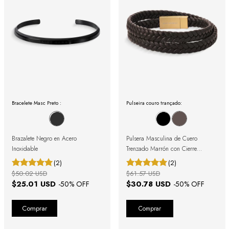
Bracelete Masc Preto :
Pulseira couro trançado:
Brazalete Negro en Acero
Pulsera Masculina de Cuero
Inoxidable
Trenzado Marrón con Cierre
Magnético
(2)
(2)
$50.02 USD
$61.57 USD
$25.01 USD
$30.78 USD
-
50
% OFF
-
50
% OFF
Comprar