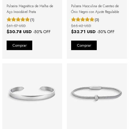
Pulseira Magnética de Malha de
Pulsera Masculina de Cuentas de
Aço Inoxidável Prata
Ónix Negro con Ajuste Regulable
(1)
(3)
$61.57 USD
$65.42 USD
$30.78 USD
$32.71 USD
-
50
% OFF
-
50
% OFF