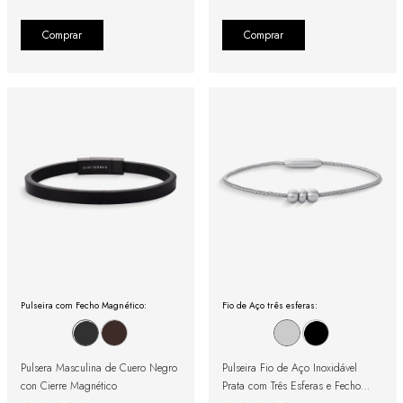
Comprar
Comprar
Pulseira com Fecho Magnético:
Fio de Aço três esferas:
Pulsera Masculina de Cuero Negro
Pulseira Fio de Aço Inoxidável
con Cierre Magnético
Prata com Três Esferas e Fecho