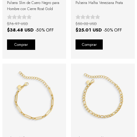
Pulsera Slim de Cuero Negro para
Pulseira Malha Veneziana Prata
Hombre con Cierre Rosé Gold
$76.97 USD
$50.02 USD
$38.48 USD
$25.01 USD
-
50
% OFF
-
50
% OFF
Comprar