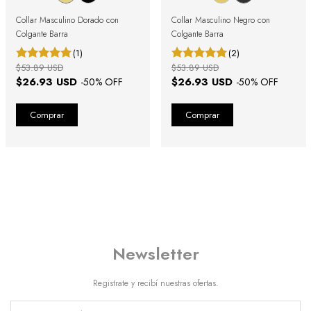
Collar Masculino Dorado con
Collar Masculino Negro con
Colgante Barra
Colgante Barra
(1)
(2)
$53.89 USD
$53.89 USD
$26.93 USD
$26.93 USD
-
50
% OFF
-
50
% OFF
Newsletter
Registrate y recibí nuestras ofertas.