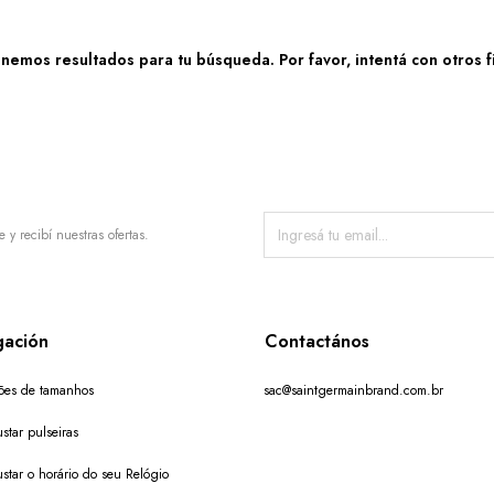
nemos resultados para tu búsqueda. Por favor, intentá con otros fi
e y recibí nuestras ofertas.
ación
Contactános
ões de tamanhos
sac@saintgermainbrand.com.br
star pulseiras
star o horário do seu Relógio