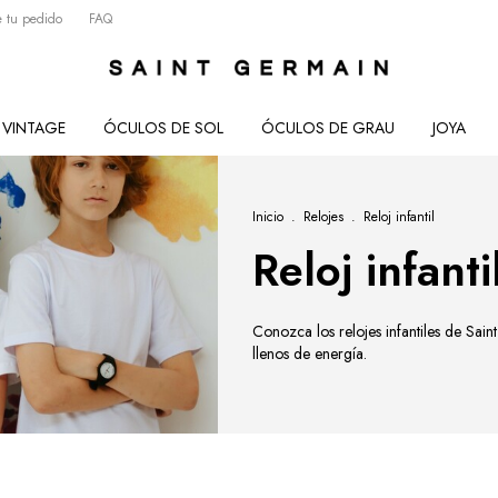
 tu pedido
FAQ
VINTAGE
ÓCULOS DE SOL
ÓCULOS DE GRAU
JOYA
Inicio
.
Relojes
.
Reloj infantil
Reloj infanti
Conozca los relojes infantiles de Sa
llenos de energía.