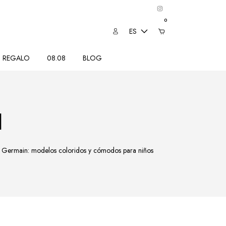
0
ES
REGALO
08.08
BLOG
l
int Germain: modelos coloridos y cómodos para niños