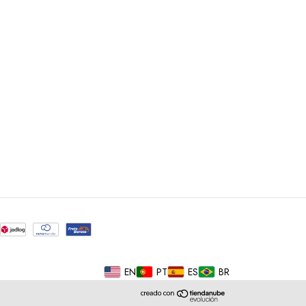
EN
PT
ES
BR