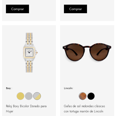
Boxy :
Lincoln:
Reloj Boxy Bicolor Dorado para
Gafas de sol redondas clásicas
Mujer
con tortuga marrón de Lincoln