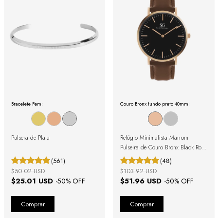
Bracelete Fem:
Couro Bronx fundo preto 40mm:
Pulsera de Plata
Relógio Minimalista Marrom
Pulseira de Couro Bronx Black Rosé
Gold 40mm
(561)
(48)
$50.02 USD
$103.92 USD
$25.01 USD
$51.96 USD
-
50
% OFF
-
50
% OFF