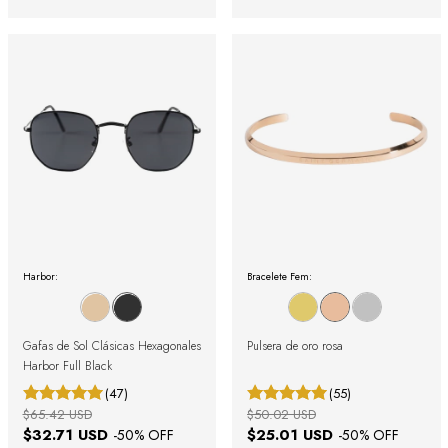
Harbor:
Bracelete Fem:
Gafas de Sol Clásicas Hexagonales
Pulsera de oro rosa
Harbor Full Black
(47)
(55)
$65.42 USD
$50.02 USD
$32.71 USD
$25.01 USD
-
50
% OFF
-
50
% OFF