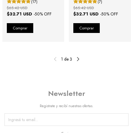
(17)
(7)
$65.42 USD
$65.42 USD
$32.71 USD
$32.71 USD
-
50
% OFF
-
50
% OFF
1
de
3
Newsletter
Registrate y recibí nuestras ofertas.