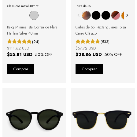
Clássicos metal 40mm:
Ibiza de Sol:
Reloj Minimalista Correa de Plata
Gafas de Sol Rectangulares Ibiza
Harlem Silver 40mm
Carey Clásico
(24)
(533)
$111.62 USD
$57.72 USD
$55.81 USD
$28.86 USD
-
50
% OFF
-
50
% OFF