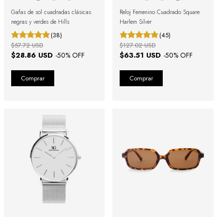
Gafas de sol cuadradas clásicas
Reloj Femenino Cuadrado Square
negras y verdes de Hills
Harlem Silver
(38)
(45)
$57.72 USD
$127.02 USD
$28.86 USD
$63.51 USD
-
50
% OFF
-
50
% OFF