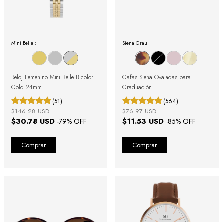
Mini Belle :
Siena Grau:
Reloj Femenino Mini Belle Bicolor
Gafas Siena Ovaladas para
Gold 24mm
Graduación
(51)
(564)
$146.28 USD
$76.97 USD
$30.78 USD
$11.53 USD
-
79
% OFF
-
85
% OFF