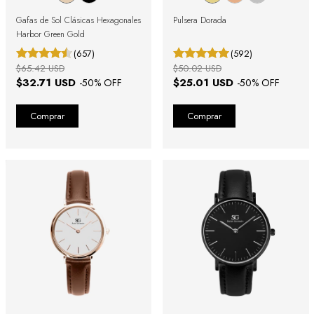
Gafas de Sol Clásicas Hexagonales
Pulsera Dorada
Harbor Green Gold
(657)
(592)
$65.42 USD
$50.02 USD
$32.71 USD
$25.01 USD
-
50
% OFF
-
50
% OFF