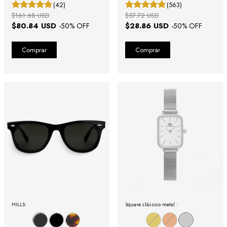
(42)
(563)
$161.68 USD
$57.72 USD
$80.84 USD
$28.86 USD
-
50
% OFF
-
50
% OFF
HILLS:
Square clássico metal :