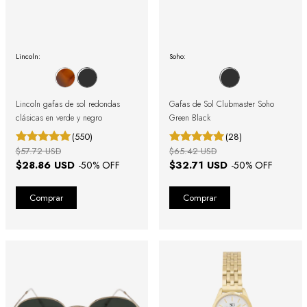
Lincoln:
Soho:
Lincoln gafas de sol redondas
Gafas de Sol Clubmaster Soho
clásicas en verde y negro
Green Black
(550)
(28)
$57.72 USD
$65.42 USD
$28.86 USD
$32.71 USD
-
50
% OFF
-
50
% OFF