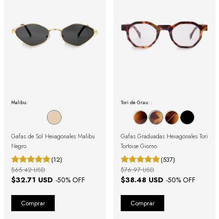
Malibu:
Tori de Grau: :
Gafas de Sol Hexagonales Malibu
Gafas Graduadas Hexagonales Tori
Negro
Tortoise Giorno
(12)
(537)
$65.42 USD
$76.97 USD
$32.71 USD
$38.48 USD
-
50
% OFF
-
50
% OFF