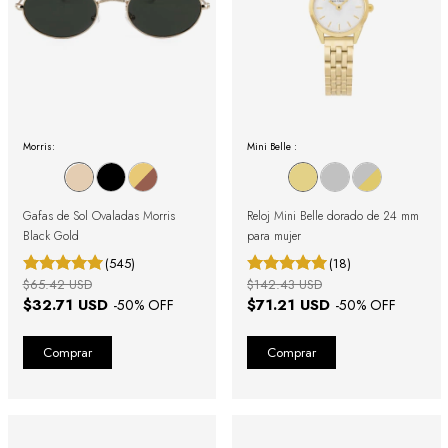
Morris:
Mini Belle :
Gafas de Sol Ovaladas Morris
Reloj Mini Belle dorado de 24 mm
Black Gold
para mujer
(545)
(18)
$65.42 USD
$142.43 USD
$32.71 USD
$71.21 USD
-
50
% OFF
-
50
% OFF