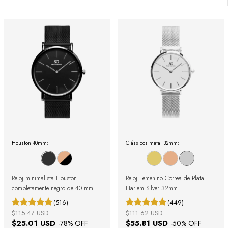
Houston 40mm:
Clássicos metal 32mm:
Reloj minimalista Houston
Reloj Femenino Correa de Plata
completamente negro de 40 mm
Harlem Silver 32mm
(516)
(449)
$115.47 USD
$111.62 USD
$25.01 USD
$55.81 USD
-
78
% OFF
-
50
% OFF