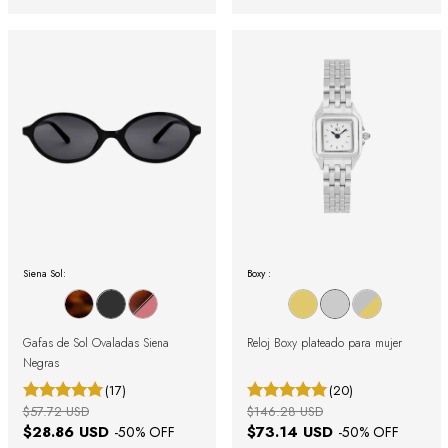
Siena Sol:
Boxy :
Gafas de Sol Ovaladas Siena
Reloj Boxy plateado para mujer
Negras
(17)
(20)
$57.72 USD
$146.28 USD
$28.86 USD
$73.14 USD
-
50
% OFF
-
50
% OFF