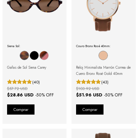
Siena Sol:
Couro Bronx Rosé 40mm:
Gafas de Sol Siena Carey
Reloj Minimalista Marrón Correa de
Cuero Bronx Rosé Gold 40mm
(40)
(43)
$57.72 USD
$103.92 USD
$28.86 USD
$51.96 USD
-
50
% OFF
-
50
% OFF