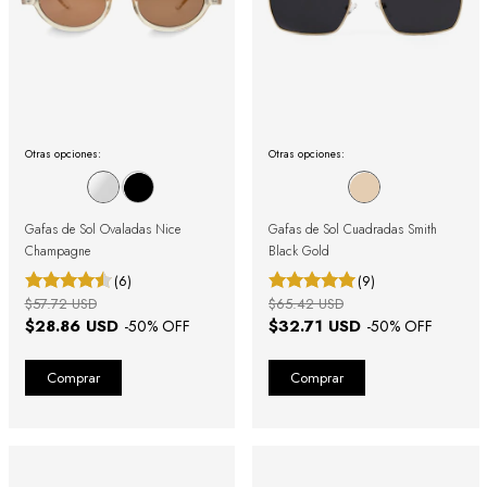
Otras opciones:
Otras opciones:
Gafas de Sol Ovaladas Nice
Gafas de Sol Cuadradas Smith
Champagne
Black Gold
(6)
(9)
$57.72 USD
$65.42 USD
$28.86 USD
$32.71 USD
-
50
% OFF
-
50
% OFF