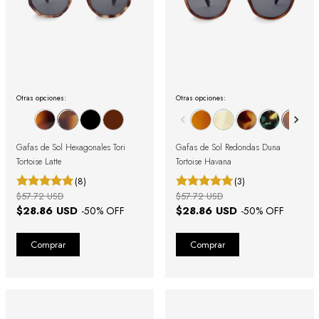
Otras opciones:
Otras opciones:
Gafas de Sol Hexagonales Tori
Gafas de Sol Redondas Duna
Tortoise Latte
Tortoise Havana
(8)
(3)
$57.72 USD
$57.72 USD
$28.86 USD
$28.86 USD
-
50
% OFF
-
50
% OFF