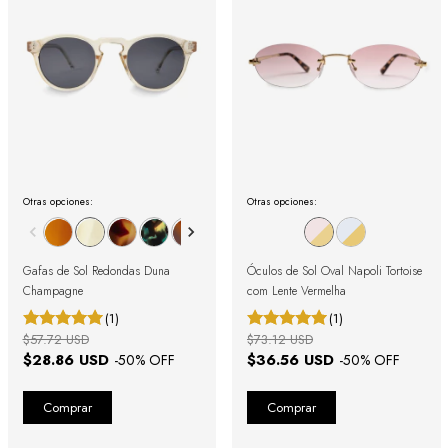
Otras opciones:
Otras opciones:
Gafas de Sol Redondas Duna
Óculos de Sol Oval Napoli Tortoise
Champagne
com Lente Vermelha
(1)
(1)
$57.72 USD
$73.12 USD
$28.86 USD
$36.56 USD
-
50
% OFF
-
50
% OFF