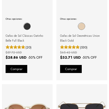
Otras opciones:
Otras opciones:
Gafas de Sol Clásicas Gatinho
Gafas de Sol Geométricas Union
Belle Full Black
Black Gold
(20)
(530)
$57.72 USD
$65.42 USD
$28.86 USD
$32.71 USD
-
50
% OFF
-
50
% OFF