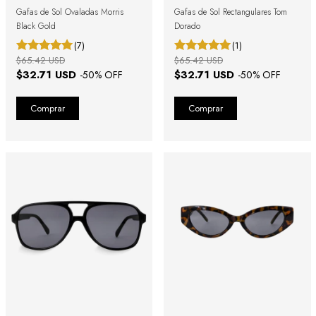
Gafas de Sol Ovaladas Morris
Gafas de Sol Rectangulares Tom
Black Gold
Dorado
(7)
(1)
$65.42 USD
$65.42 USD
$32.71 USD
$32.71 USD
-
50
% OFF
-
50
% OFF