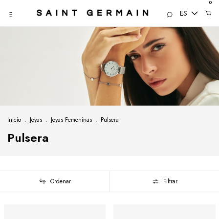
0
ES
Inicio
.
Joyas
.
Joyas Femeninas
.
Pulsera
Pulsera
Ordenar
Filtrar