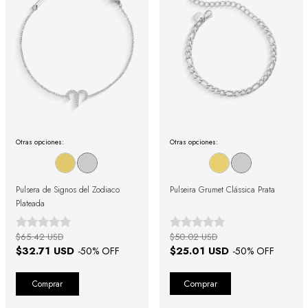
Otras opciones:
Otras opciones:
Pulsera de Signos del Zodiaco
Pulseira Grumet Clássica Prata
Plateada
$65.42 USD
$50.02 USD
$32.71 USD
$25.01 USD
-
50
% OFF
-
50
% OFF
Comprar