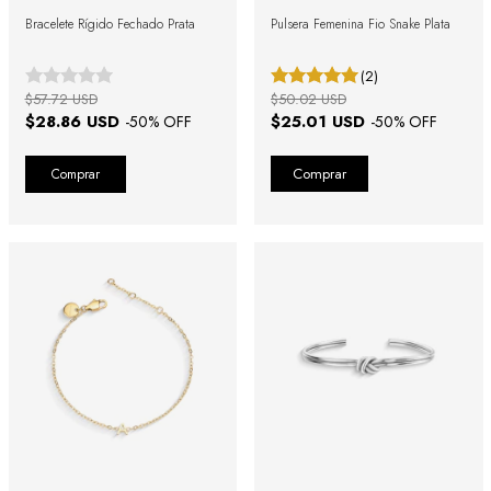
Bracelete Rígido Fechado Prata
Pulsera Femenina Fio Snake Plata
(2)
$57.72 USD
$50.02 USD
$28.86 USD
$25.01 USD
-
50
% OFF
-
50
% OFF
Comprar