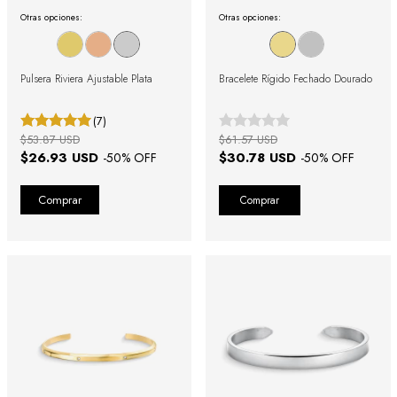
Otras opciones:
Otras opciones:
Pulsera Riviera Ajustable Plata
Bracelete Rígido Fechado Dourado
(7)
$53.87 USD
$61.57 USD
$26.93 USD
$30.78 USD
-
50
% OFF
-
50
% OFF
Comprar