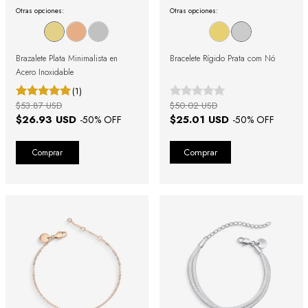
Otras opciones:
Otras opciones:
Brazalete Plata Minimalista en
Bracelete Rígido Prata com Nó
Acero Inoxidable
(1)
$53.87 USD
$50.02 USD
$26.93 USD
$25.01 USD
-
50
% OFF
-
50
% OFF
Comprar