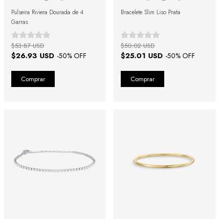
Pulseira Riviera Dourada de 4
Bracelete Slim Liso Prata
Garras
$53.87 USD
$50.02 USD
$26.93 USD
$25.01 USD
-
50
% OFF
-
50
% OFF