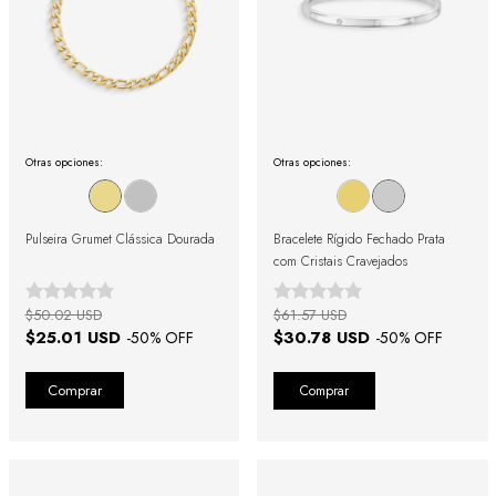
Otras opciones:
Otras opciones:
Pulseira Grumet Clássica Dourada
Bracelete Rígido Fechado Prata
com Cristais Cravejados
$50.02 USD
$61.57 USD
$25.01 USD
$30.78 USD
-
50
% OFF
-
50
% OFF
Comprar