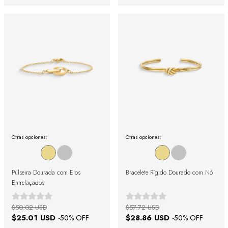
Otras opciones:
Otras opciones:
Pulseira Dourada com Elos
Bracelete Rígido Dourado com Nó
Entrelaçados
$50.02 USD
$57.72 USD
$25.01 USD
$28.86 USD
-
50
% OFF
-
50
% OFF