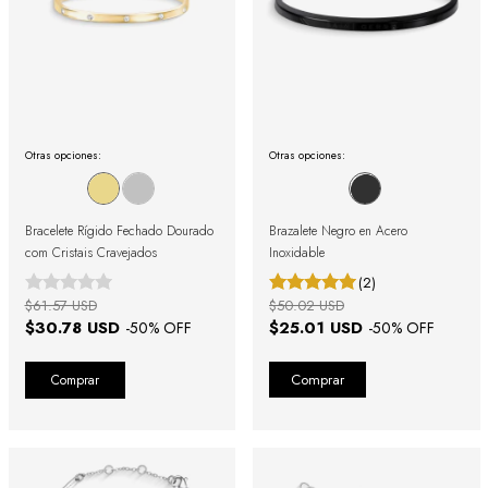
Otras opciones:
Otras opciones:
Bracelete Rígido Fechado Dourado
Brazalete Negro en Acero
com Cristais Cravejados
Inoxidable
(2)
$61.57 USD
$50.02 USD
$30.78 USD
$25.01 USD
-
50
% OFF
-
50
% OFF
Comprar