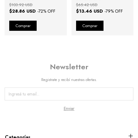
$103.92 USD
$65.42 USD
$28.86 USD
$13.46 USD
-
72
% OFF
-
79
% OFF
Newsletter
Registrate y recibí nuestras ofertas.
Categorías