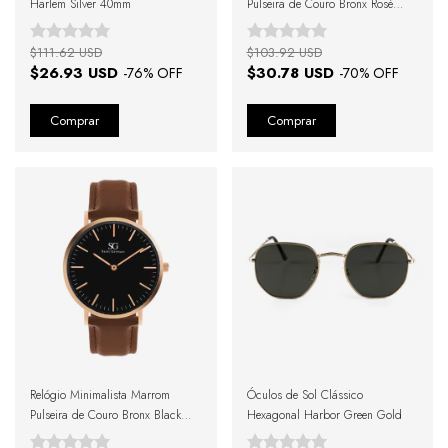
Harlem Silver 40mm
Pulseira de Couro Bronx Rosé
Gold 40mm
$111.62 USD
$103.92 USD
$26.93 USD
$30.78 USD
-
76
% OFF
-
70
% OFF
Relógio Minimalista Marrom
Óculos de Sol Clássico
Pulseira de Couro Bronx Black
Hexagonal Harbor Green Gold
Rosé Gold 40mm