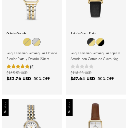
Octavia Grande:
Astoria Couro Preto:
Reloj Femenino Rectangular Octavia
Reloj Femenino Rectangular Square
Bicolor Plata y Dorado 23mm
Astoria con Correa de Cuero Negra
y Caja Dorada
(2)
$165.53 USD
$115.28 USD
$82.76 USD
$57.64 USD
-
50
% OFF
-
50
% OFF
Sin stock
Sin stock