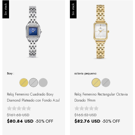
Sin stock
Sin stock
Boxy :
octavia pequeno:
Reloj Femenino Cuadrado Boxy
Reloj Femenino Rectangular Octavia
Diamond Plateado con Fondo Azul
Dorado 19mm
$161.68 USD
$165.53 USD
$80.84 USD
$82.76 USD
-
50
% OFF
-
50
% OFF