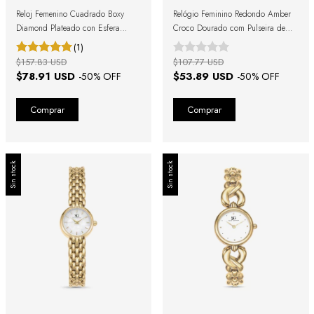
Reloj Femenino Cuadrado Boxy
Relógio Feminino Redondo Amber
Diamond Plateado con Esfera
Croco Dourado com Pulseira de
Negra
Couro Preta
(1)
$157.83 USD
$107.77 USD
$78.91 USD
$53.89 USD
-
50
% OFF
-
50
% OFF
Sin stock
Sin stock