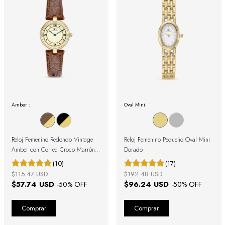
Amber :
Oval Mini:
Reloj Femenino Redondo Vintage
Reloj Femenino Pequeño Oval Mini
Amber con Correa Croco Marrón y
Dorado
Caja Dorada con Números
(10)
(17)
Romanos
$115.47 USD
$192.48 USD
$57.74 USD
$96.24 USD
-
50
% OFF
-
50
% OFF