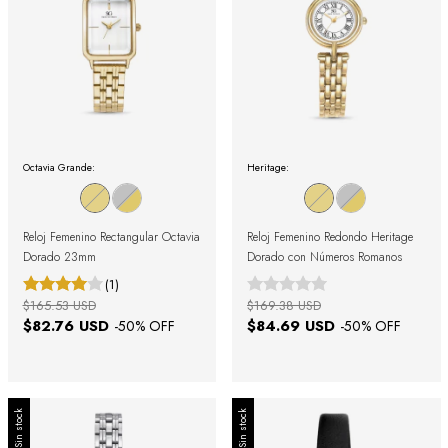
Octavia Grande:
Heritage:
Reloj Femenino Rectangular Octavia
Reloj Femenino Redondo Heritage
Dorado 23mm
Dorado con Números Romanos
(1)
$165.53 USD
$169.38 USD
$82.76 USD
$84.69 USD
-
50
% OFF
-
50
% OFF
Sin stock
Sin stock