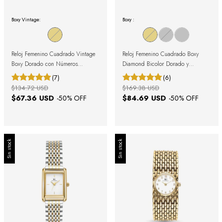
Boxy Vintage:
Boxy :
Reloj Femenino Cuadrado Vintage
Reloj Femenino Cuadrado Boxy
Boxy Dorado con Números
Diamond Bicolor Dorado y
Romanos
Plateado con Cristales
(7)
(6)
$134.72 USD
$169.38 USD
$67.36 USD
$84.69 USD
-
50
% OFF
-
50
% OFF
Sin stock
Sin stock