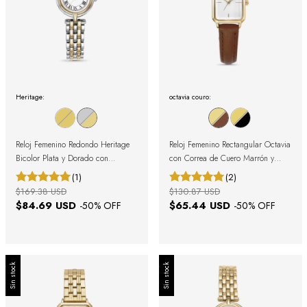
Heritage:
octavia couro:
Reloj Femenino Redondo Heritage
Reloj Femenino Rectangular Octavia
Bicolor Plata y Dorado con
con Correa de Cuero Marrón y
Números Romanos
Caja Dorada 19mm
(1)
(2)
$169.38 USD
$130.87 USD
$84.69 USD
$65.44 USD
-
50
% OFF
-
50
% OFF
Sin stock
Sin stock