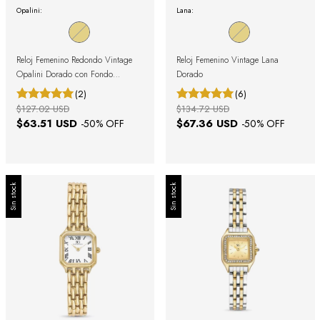
Opalini:
Lana:
Reloj Femenino Redondo Vintage
Reloj Femenino Vintage Lana
Opalini Dorado con Fondo
Dorado
Nacarado
(2)
(6)
$127.02 USD
$134.72 USD
$63.51 USD
$67.36 USD
-
50
% OFF
-
50
% OFF
Sin stock
Sin stock