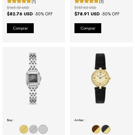
(1)
(3)
$165.53 USD
$157.83 USD
$82.76 USD
$78.91 USD
-
50
% OFF
-
50
% OFF
Boxy :
Amber :