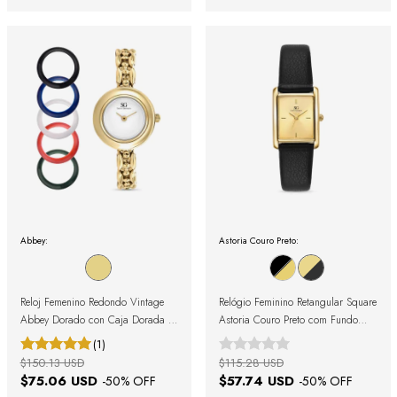
Abbey:
Astoria Couro Preto:
Reloj Femenino Redondo Vintage
Relógio Feminino Retangular Square
Abbey Dorado con Caja Dorada y
Astoria Couro Preto com Fundo
Bisel Removible
Dourado
(1)
$150.13 USD
$115.28 USD
$75.06 USD
$57.74 USD
-
50
% OFF
-
50
% OFF