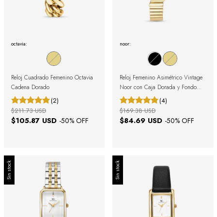
octavia:
noor:
Reloj Cuadrado Femenino Octavia
Reloj Femenino Asimétrico Vintage
Cadena Dorado
Noor con Caja Dorada y Fondo
Dorado
(2)
(4)
$211.73 USD
$169.38 USD
$105.87 USD
$84.69 USD
-
50
% OFF
-
50
% OFF
Sin stock
Sin stock