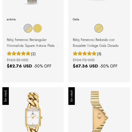
astoria:
Gala:
Reloj Femenino Rectangular
Reloj Femenino Redondo con
Minimalista Square Astoria Plata y
Brazalete Vintage Gala Dorado
Dorado
(2)
(5)
$165.53 USD
$134.72 USD
$82.76 USD
$67.36 USD
-
50
% OFF
-
50
% OFF
Sin stock
Sin stock