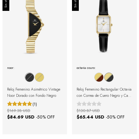
Sin stock
Sin stock
noor:
octavia couro:
Reloj Femenino Asimétrico Vintage
Reloj Femenino Rectangular Octavia
Noor Dorado con Fondo Negro
con Correa de Cuero Negro y Caja
Dorada 19mm
(1)
$169.38 USD
$130.87 USD
$84.69 USD
$65.44 USD
-
50
% OFF
-
50
% OFF