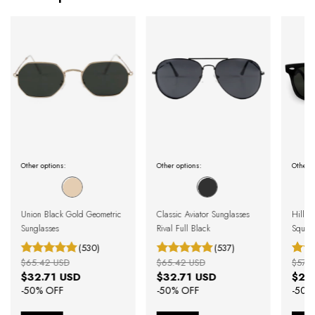
Other options:
Other options:
Other o
Union Black Gold Geometric
Classic Aviator Sunglasses
Hills 
Sunglasses
Rival Full Black
Square
(530)
(537)
$65.42 USD
$65.42 USD
$57.7
$32.71 USD
$32.71 USD
$28
-
50
% OFF
-
50
% OFF
-
50
%