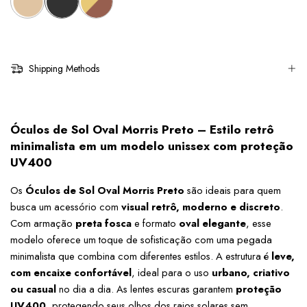
Shipping Methods
Óculos de Sol Oval Morris Preto – Estilo retrô 
minimalista em um modelo unissex com proteção 
UV400
Os 
Óculos de Sol Oval Morris Preto
 são ideais para quem 
busca um acessório com 
visual retrô, moderno e discreto
. 
Com armação 
preta fosca
 e formato 
oval elegante
, esse 
modelo oferece um toque de sofisticação com uma pegada 
minimalista que combina com diferentes estilos. A estrutura é 
leve, 
com encaixe confortável
, ideal para o uso 
urbano, criativo 
ou casual
 no dia a dia. As lentes escuras garantem 
proteção 
UV400
, protegendo seus olhos dos raios solares sem 