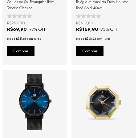
Óculos de Sol Retangular Ibiza
Relógio Minimalista Preto Houston
Tortoise Clássico
Rosé Gold 40mm
R$299,80
R$619,80
R$69,90
R$169,90
-
77
% OFF
-
73
% OFF
6
x
de
R$11,65
sem juros
6
x
de
R$28,32
sem juros