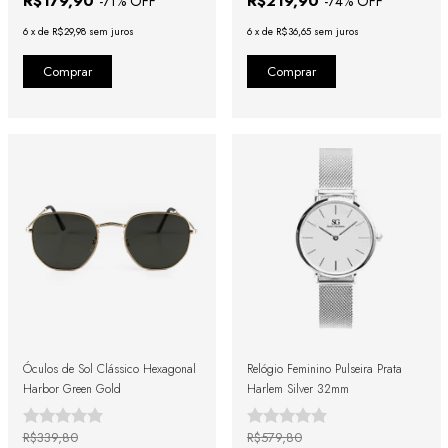
R$179,90
R$219,90
-
71
% OFF
-
74
% OFF
6
x
de
R$29,98
sem juros
6
x
de
R$36,65
sem juros
Óculos de Sol Clássico Hexagonal
Relógio Feminino Pulseira Prata
Harbor Green Gold
Harlem Silver 32mm
R$339,80
R$579,80