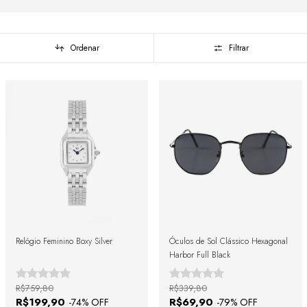
Ordenar
Filtrar
Relógio Feminino Boxy Silver
Óculos de Sol Clássico Hexagonal
Harbor Full Black
R$759,80
R$339,80
R$199,90
R$69,90
-
74
% OFF
-
79
% OFF