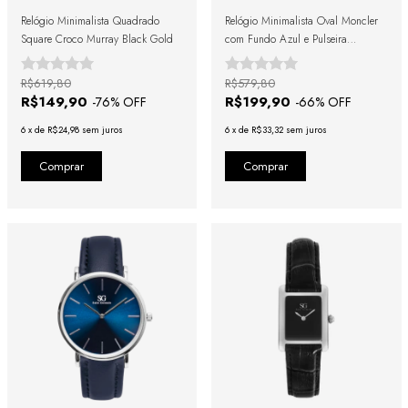
Relógio Minimalista Quadrado
Relógio Minimalista Oval Moncler
Square Croco Murray Black Gold
com Fundo Azul e Pulseira
Dourada
R$619,80
R$579,80
R$149,90
R$199,90
-
76
% OFF
-
66
% OFF
6
x
de
R$24,98
sem juros
6
x
de
R$33,32
sem juros