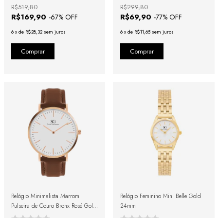
R$519,80
R$299,80
R$169,90
R$69,90
-
67
% OFF
-
77
% OFF
6
x
de
R$28,32
sem juros
6
x
de
R$11,65
sem juros
Relógio Minimalista Marrom
Relógio Feminino Mini Belle Gold
Pulseira de Couro Bronx Rosé Gold
24mm
40mm