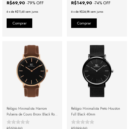
R$69,90
R$149,90
-
79
% OFF
-
74
% OFF
6
x
de
R$11,65
sem juros
6
x
de
R$24,98
sem juros
Relógio Minimalista Marrom
Relógio Minimalista Preto Houston
Pulseira de Couro Bronx Black Rosé
Full Black 40mm
Gold 40mm
R$539,80
R$599,80