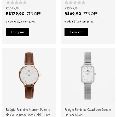
R$619,80
R$299,80
R$179,90
R$69,90
-
71
% OFF
-
77
% OFF
6
x
de
R$29,98
sem juros
6
x
de
R$11,65
sem juros
Relógio Feminino Marrom Pulseira
Relógio Feminino Quadrado Square
de Couro Bronx Rosé Gold 32mm
Harlem Silver