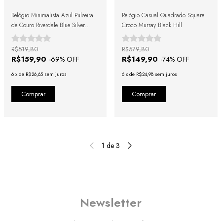
Relógio Minimalista Azul Pulseira
Relógio Casual Quadrado Square
de Couro Riverdale Blue Silver
Croco Murray Black Hill
40mm
R$519,80
R$579,80
R$159,90
R$149,90
-
69
% OFF
-
74
% OFF
6
x
de
R$26,65
sem juros
6
x
de
R$24,98
sem juros
1
de
3
Newsletter