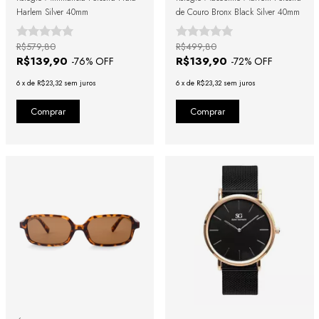
Harlem Silver 40mm
de Couro Bronx Black Silver 40mm
R$579,80
R$499,80
R$139,90
R$139,90
-
76
% OFF
-
72
% OFF
6
x
de
R$23,32
sem juros
6
x
de
R$23,32
sem juros