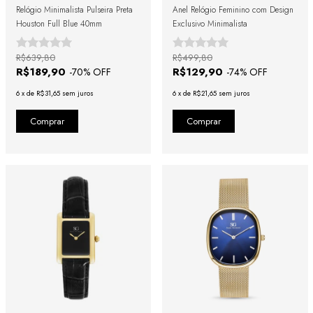
Relógio Minimalista Pulseira Preta
Anel Relógio Feminino com Design
Houston Full Blue 40mm
Exclusivo Minimalista
R$639,80
R$499,80
R$189,90
R$129,90
-
70
% OFF
-
74
% OFF
6
x
de
R$31,65
sem juros
6
x
de
R$21,65
sem juros