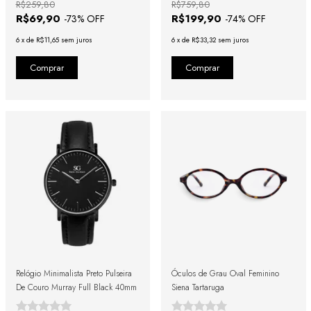
R$259,80
R$759,80
R$69,90
R$199,90
-
73
% OFF
-
74
% OFF
6
x
de
R$11,65
sem juros
6
x
de
R$33,32
sem juros
Relógio Minimalista Preto Pulseira
Óculos de Grau Oval Feminino
De Couro Murray Full Black 40mm
Siena Tartaruga