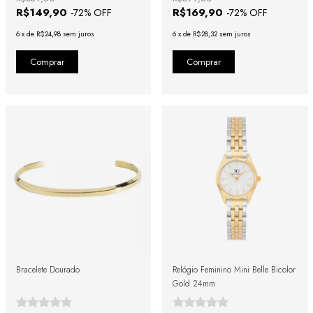
R$149,90
R$169,90
-
72
% OFF
-
72
% OFF
6
x
de
R$24,98
sem juros
6
x
de
R$28,32
sem juros
Bracelete Dourado
Relógio Feminino Mini Belle Bicolor
Gold 24mm