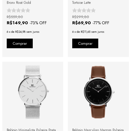
Bronx Rosé Gold
Tortoise Latte
R$559,80
R$299,80
R$149,90
R$69,90
-
73
% OFF
-
77
% OFF
6
x
de
R$24,98
sem juros
6
x
de
R$11,65
sem juros
Relógio Minimalista Pulseira Prata
Relógio Masculino Marrom Pulseira