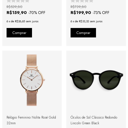
R$539,80
R$739,80
R$159,90
R$199,90
-
70
% OFF
-
73
% OFF
6
x
de
R$26,65
sem juros
6
x
de
R$33,32
sem juros
Relógio Feminino Nolita Rosé Gold
Óculos de Sol Clássico Redondo
32mm
Lincoln Green Black