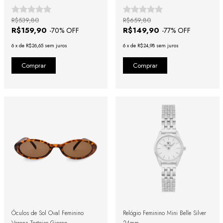
R$539,80
R$659,80
R$159,90
R$149,90
-
70
% OFF
-
77
% OFF
6
x
de
R$26,65
sem juros
6
x
de
R$24,98
sem juros
Óculos de Sol Oval Feminino
Relógio Feminino Mini Belle Silver