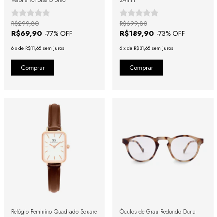
Verona Tortoise Giorno
24mm
R$299,80
R$699,80
R$69,90
R$189,90
-
77
% OFF
-
73
% OFF
6
x
de
R$11,65
sem juros
6
x
de
R$31,65
sem juros
Relógio Feminino Quadrado Square
Óculos de Grau Redondo Duna