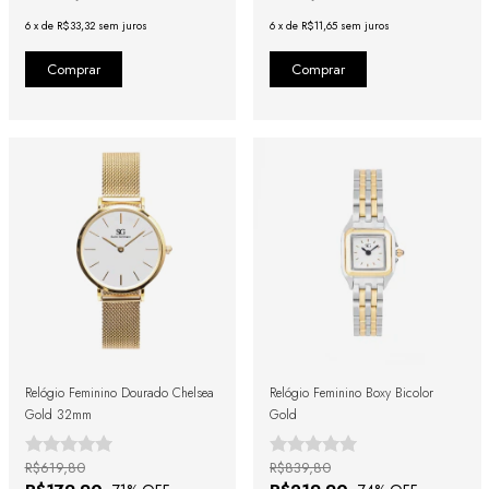
6
x
de
R$33,32
sem juros
6
x
de
R$11,65
sem juros
Relógio Feminino Dourado Chelsea
Relógio Feminino Boxy Bicolor
Gold 32mm
Gold
R$619,80
R$839,80