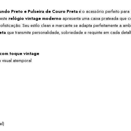
ndo Preto e Pulseira de Couro Preta
 é o acessório perfeito para 
este 
relógio vintage moderno
 apresenta uma caixa prateada que c
fisticação. Seu estilo clean e marcante se adapta perfeitamente a ambie
eta
 que transmite personalidade, sobriedade e requinte em cada detal
 com toque vintage
 visual atemporal
el)