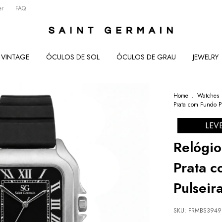
er
FAQ
VINTAGE
ÓCULOS DE SOL
ÓCULOS DE GRAU
JEWELRY
Home
.
Watches
Prata com Fundo Pr
LEV
Relógi
Prata c
Pulseir
SKU:
FRMBS3949