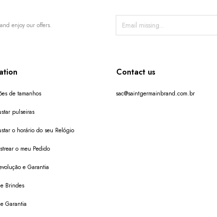
and enjoy our offers.
ation
Contact us
ões de tamanhos
sac@saintgermainbrand.com.br
star pulseiras
star o horário do seu Relógio
trear o meu Pedido
evolução e Garantia
de Brindes
de Garantia