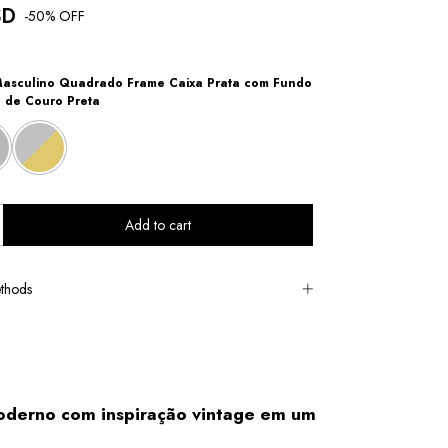
SD
-
50
% OFF
Masculino Quadrado Frame Caixa Prata com Fundo
a de Couro Preta
thods
oderno com inspiração vintage em um 