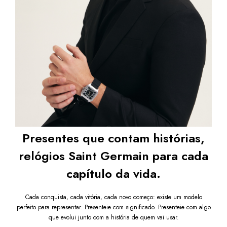
exageros. Seu design clean, elegante e discreto faz dele um 
acessório coringa para qualquer estilo ou ocasião. Um 
relógio com apelo visual marcante e atemporal, que nunca 
sai de moda.
Garanta já o seu
 Relógio Quadrado Frame Caixa Prata 
com Fundo Preto e Pulseira Pulseira Emborrachada
 e 
leve para o seu pulso um acessório que combina precisão, 
estilo e sobriedade em um só modelo.
Após a confirmação de compra, a nota fiscal será 
enviada em até um dia útil em seu e-mail.
Presentes que contam histórias,
relógios Saint Germain para cada
capítulo da vida.
Cada conquista, cada vitória, cada novo começo: existe um modelo
perfeito para representar. Presenteie com significado. Presenteie com algo
que evolui junto com a história de quem vai usar.