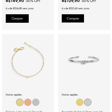
R$149,90
R$129,90
-
50
% OFF
-
50
% OFF
6
x
de
R$24,98
sem juros
6
x
de
R$21,65
sem juros
Comprar
Outras opções:
Outras opções: