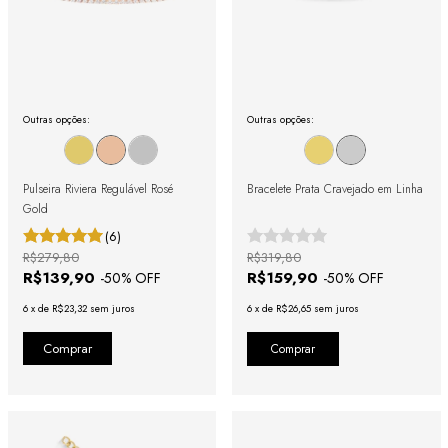
Outras opções:
Outras opções:
Pulseira Riviera Regulável Rosé
Bracelete Prata Cravejado em Linha
Gold
(6)
R$279,80
R$319,80
R$139,90
R$159,90
-
50
% OFF
-
50
% OFF
6
x
de
R$23,32
sem juros
6
x
de
R$26,65
sem juros
Comprar