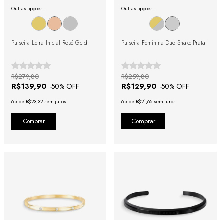
Outras opções:
Outras opções:
Pulseira Letra Inicial Rosé Gold
Pulseira Feminina Duo Snake Prata
R$279,80
R$259,80
R$139,90
R$129,90
-
50
% OFF
-
50
% OFF
6
x
de
R$23,32
sem juros
6
x
de
R$21,65
sem juros
Comprar