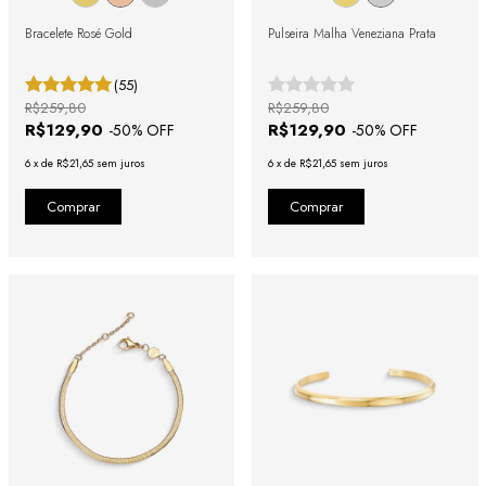
Bracelete Rosé Gold
Pulseira Malha Veneziana Prata
(55)
R$259,80
R$259,80
R$129,90
R$129,90
-
50
% OFF
-
50
% OFF
6
x
de
R$21,65
sem juros
6
x
de
R$21,65
sem juros