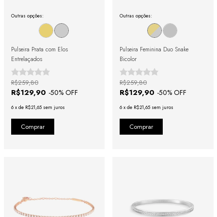
Outras opções:
Outras opções:
Pulseira Prata com Elos
Pulseira Feminina Duo Snake
Entrelaçados
Bicolor
R$259,80
R$259,80
R$129,90
R$129,90
-
50
% OFF
-
50
% OFF
6
x
de
R$21,65
sem juros
6
x
de
R$21,65
sem juros