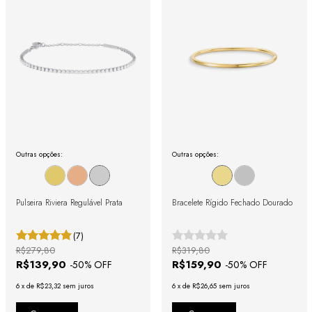
Outras opções:
Outras opções:
Pulseira Riviera Regulável Prata
Bracelete Rígido Fechado Dourado
(7)
R$279,80
R$319,80
R$139,90
R$159,90
-
50
% OFF
-
50
% OFF
6
x
de
R$23,32
sem juros
6
x
de
R$26,65
sem juros