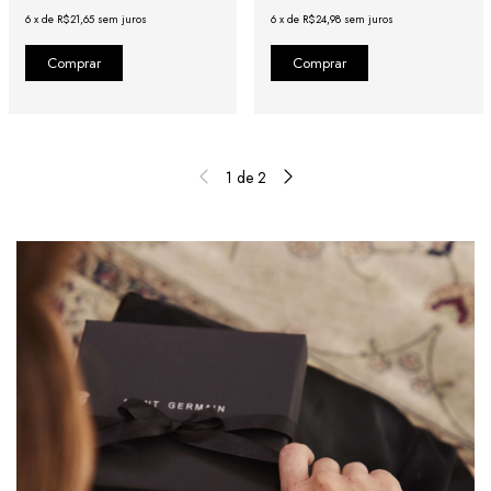
6
x
de
R$21,65
sem juros
6
x
de
R$24,98
sem juros
1
de
2