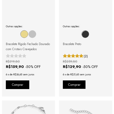
Outras opções:
Outras opções:
Bracelete Rígido Fechado Dourado
Bracelete Preto
com Cristais Cravejados
(2)
R$319,80
R$259,80
R$159,90
R$129,90
-
50
% OFF
-
50
% OFF
6
x
de
R$26,65
sem juros
6
x
de
R$21,65
sem juros
Comprar