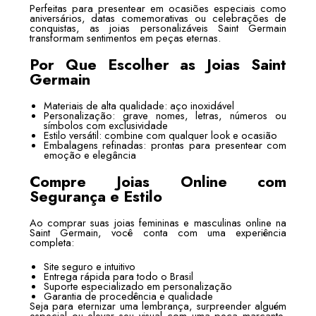
Perfeitas para presentear em ocasiões especiais como
aniversários, datas comemorativas ou celebrações de
conquistas, as joias personalizáveis Saint Germain
transformam sentimentos em peças eternas.
Por Que Escolher as Joias Saint
Germain
Materiais de alta qualidade: aço inoxidável
Personalização: grave nomes, letras, números ou
símbolos com exclusividade
Estilo versátil: combine com qualquer look e ocasião
Embalagens refinadas: prontas para presentear com
emoção e elegância
Compre Joias Online com
Segurança e Estilo
Ao comprar suas joias femininas e masculinas online na
Saint Germain, você conta com uma experiência
completa:
Site seguro e intuitivo
Entrega rápida para todo o Brasil
Suporte especializado em personalização
Garantia de procedência e qualidade
Seja para eternizar uma lembrança, surpreender alguém
especial ou elevar seu visual com uma peça marcante,