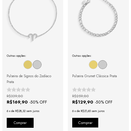
Outras opções:
Outras opções:
Pulseira de Signos do Zodíaco
Pulseira Grumet Clássica Prata
Prata
R$339,80
R$259,80
R$169,90
R$129,90
-
50
% OFF
-
50
% OFF
6
x
de
R$28,32
sem juros
6
x
de
R$21,65
sem juros
Comprar