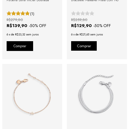
Pulseira Letra Inicial Dourada
Bracelete Maleável Prata com Nó
(1)
R$279,80
R$259,80
R$139,90
R$129,90
-
50
% OFF
-
50
% OFF
6
x
de
R$23,32
sem juros
6
x
de
R$21,65
sem juros
Comprar