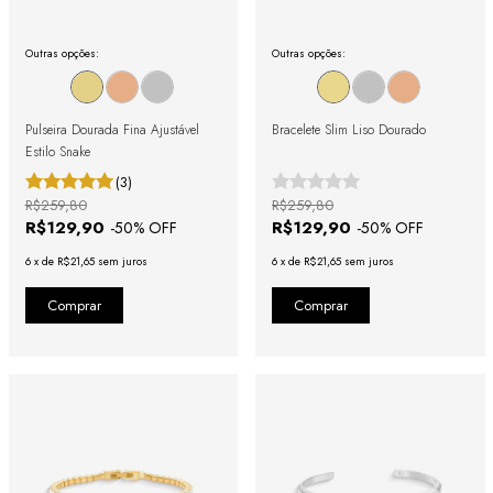
Outras opções:
Outras opções:
Pulseira Dourada Fina Ajustável
Bracelete Slim Liso Dourado
Estilo Snake
(3)
R$259,80
R$259,80
R$129,90
R$129,90
-
50
% OFF
-
50
% OFF
6
x
de
R$21,65
sem juros
6
x
de
R$21,65
sem juros