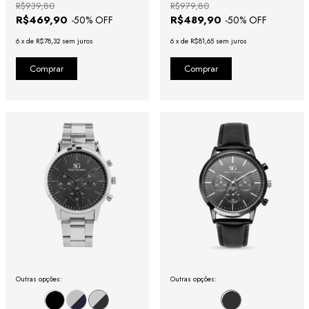
R$939,80
R$979,80
R$469,90
R$489,90
-
50
% OFF
-
50
% OFF
6
x
de
R$78,32
sem juros
6
x
de
R$81,65
sem juros
Outras opções:
Outras opções: