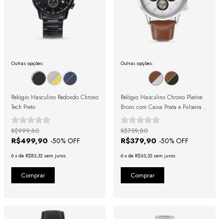
Outras opções:
Outras opções:
Relógio Masculino Redondo Chrono
Relógio Masculino Chrono Platine
Tech Preto
Bronx com Caixa Prata e Pulseira
Marrom
R$999,80
R$759,80
R$499,90
R$379,90
-
50
% OFF
-
50
% OFF
6
x
de
R$83,32
sem juros
6
x
de
R$63,32
sem juros