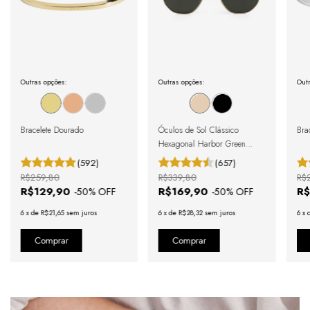
Outras opções:
Outras opções:
Outr
Bracelete Dourado
Óculos de Sol Clássico
Brac
Hexagonal Harbor Green
Gold
(592)
(657)
R$259,80
R$339,80
R$
R$129,90
R$169,90
R$
-
50
% OFF
-
50
% OFF
6
x
de
R$21,65
sem juros
6
x
de
R$28,32
sem juros
6
x