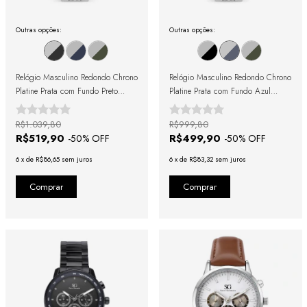
Outras opções:
Outras opções:
Relógio Masculino Redondo Chrono
Relógio Masculino Redondo Chrono
Platine Prata com Fundo Preto
Platine Prata com Fundo Azul
42mm
42mm
R$1.039,80
R$999,80
R$519,90
R$499,90
-
50
% OFF
-
50
% OFF
6
x
de
R$86,65
sem juros
6
x
de
R$83,32
sem juros