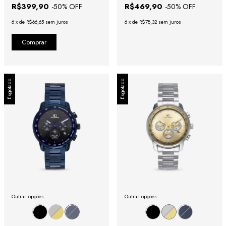
R$399,90
R$469,90
-
50
% OFF
-
50
% OFF
6
x
de
R$66,65
sem juros
6
x
de
R$78,32
sem juros
Esgotado
Esgotado
Outras opções:
Outras opções: