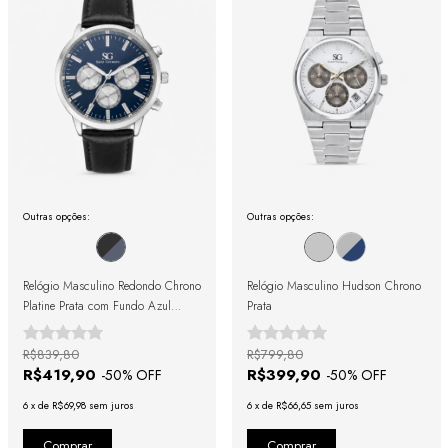
Outras opções:
Outras opções:
Relógio Masculino Redondo Chrono
Relógio Masculino Hudson Chrono
Platine Prata com Fundo Azul
Prata
42mm
R$839,80
R$799,80
R$419,90
R$399,90
-
50
% OFF
-
50
% OFF
6
x
de
R$69,98
sem juros
6
x
de
R$66,65
sem juros