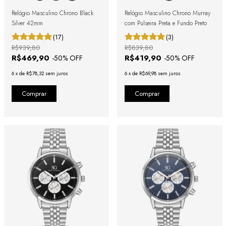
Relógio Masculino Chrono Black
Relógio Masculino Chrono Murray
Silver 42mm
com Pulseira Preta e Fundo Preto
(17)
(3)
R$939,80
R$839,80
R$469,90
R$419,90
-
50
% OFF
-
50
% OFF
6
x
de
R$78,32
sem juros
6
x
de
R$69,98
sem juros