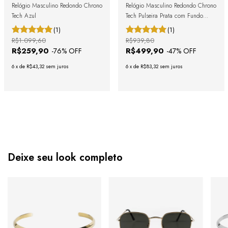
Relógio Masculino Redondo Chrono
Relógio Masculino Redondo Chrono
Tech Azul
Tech Pulseira Prata com Fundo
Dourado
(1)
(1)
R$1.099,60
R$939,80
R$259,90
R$499,90
-
76
% OFF
-
47
% OFF
6
x
de
R$43,32
sem juros
6
x
de
R$83,32
sem juros
Deixe seu look completo