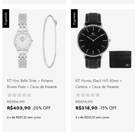
Esgotado
Esgotado
KIT Mini Belle Silver + Pulseira
KIT Murray Black Hill 40mm +
Riviera Prata + Caixa de Presente
Carteira + Caixa de Presente
R$504,90
R$374,90
R$403,90
R$318,90
-
20
% OFF
-
15
% OFF
6
x
de
R$67,32
sem juros
6
x
de
R$53,15
sem juros