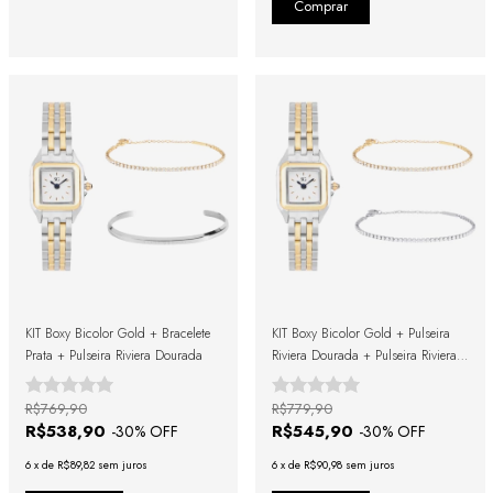
KIT Boxy Bicolor Gold + Bracelete
KIT Boxy Bicolor Gold + Pulseira
Prata + Pulseira Riviera Dourada
Riviera Dourada + Pulseira Riviera
Prata
R$769,90
R$779,90
R$538,90
R$545,90
-
30
% OFF
-
30
% OFF
6
x
de
R$89,82
sem juros
6
x
de
R$90,98
sem juros