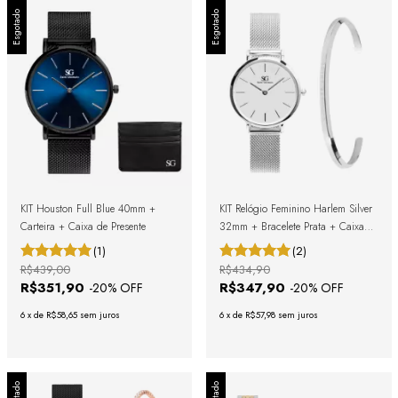
Esgotado
Esgotado
KIT Houston Full Blue 40mm +
KIT Relógio Feminino Harlem Silver
Carteira + Caixa de Presente
32mm + Bracelete Prata + Caixa
de Presente
(1)
(2)
R$439,00
R$434,90
R$351,90
R$347,90
-
20
% OFF
-
20
% OFF
6
x
de
R$58,65
sem juros
6
x
de
R$57,98
sem juros