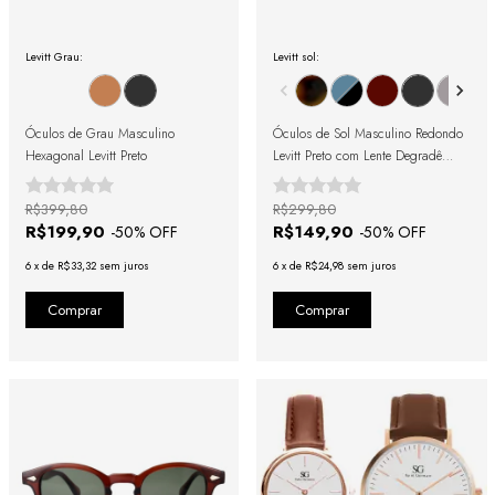
Levitt Grau:
Levitt sol:
Óculos de Grau Masculino
Óculos de Sol Masculino Redondo
Hexagonal Levitt Preto
Levitt Preto com Lente Degradê
Preto
R$399,80
R$299,80
R$199,90
R$149,90
-
50
% OFF
-
50
% OFF
6
x
de
R$33,32
sem juros
6
x
de
R$24,98
sem juros