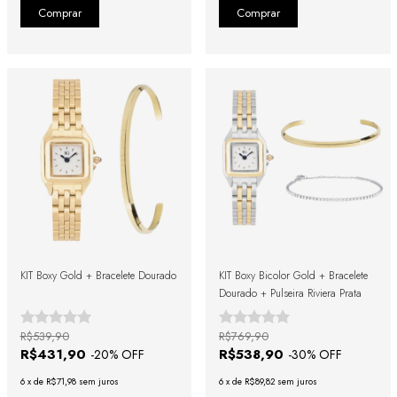
KIT Boxy Gold + Bracelete Dourado
KIT Boxy Bicolor Gold + Bracelete
Dourado + Pulseira Riviera Prata
R$539,90
R$769,90
R$431,90
R$538,90
-
20
% OFF
-
30
% OFF
6
x
de
R$71,98
sem juros
6
x
de
R$89,82
sem juros