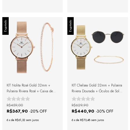
Esgotado
Esgotado
KIT Nolita Rosé Gold 32mm +
KIT Chelsea Gold 32mm + Pulseira
Pulseira Riviera Rosé + Caixa de
Riviera Dourada + Óculos de Sol
Presente
Lenox Black Gold + Caixa de
Presente
R$459,00
R$629,90
R$367,90
R$440,90
-
20
% OFF
-
30
% OFF
6
x
de
R$61,32
sem juros
6
x
de
R$73,48
sem juros