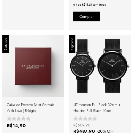
6
x
de
R$11,65
sem juros
Esgotado
Esgotado
Caixa de Presente Saint Germain
KIT Houston Full Black 32mm +
With Love ( Relógio)
Houston Full Black 40mm
R$14,90
R$609,90
R$487,90
-
20
% OFF