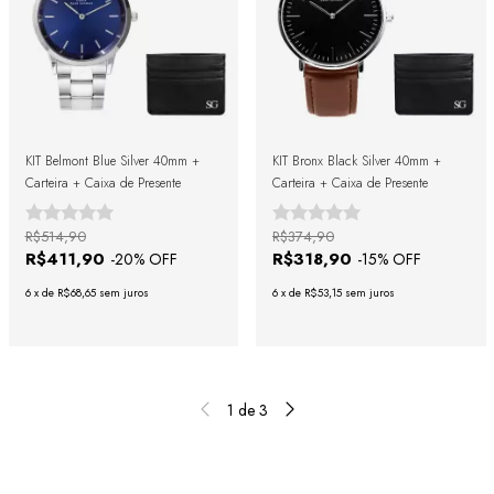
KIT Belmont Blue Silver 40mm +
KIT Bronx Black Silver 40mm +
Carteira + Caixa de Presente
Carteira + Caixa de Presente
R$514,90
R$374,90
R$411,90
R$318,90
-
20
% OFF
-
15
% OFF
6
x
de
R$68,65
sem juros
6
x
de
R$53,15
sem juros
1
de
3