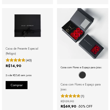
Caixa de Presente Especial
(Relógio)
(40)
R$14,90
Caixa com Flores e Espaço para Joias:
2
x
de
R$7,45
sem juros
Caixa com Flores e Espaço para
Joias
(1)
R$139,90
R$69,90
-
50
% OFF