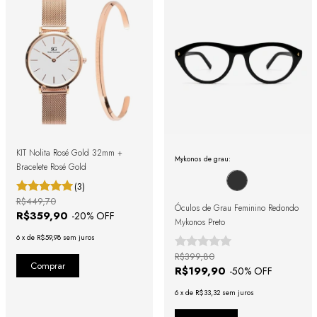
KIT Nolita Rosé Gold 32mm +
Mykonos de grau:
Bracelete Rosé Gold
(3)
R$449,70
Óculos de Grau Feminino Redondo
R$359,90
-
20
% OFF
Mykonos Preto
6
x
de
R$59,98
sem juros
R$399,80
R$199,90
-
50
% OFF
6
x
de
R$33,32
sem juros