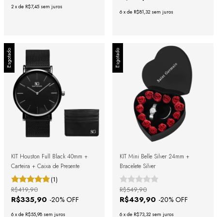
2
x
de
R$7,45
sem juros
6
x
de
R$81,32
sem juros
Esgotado
Esgotado
KIT Houston Full Black 40mm +
KIT Mini Belle Silver 24mm +
Carteira + Caixa de Presente
Bracelete Silver
(1)
R$419,90
R$549,90
R$335,90
R$439,90
-
20
% OFF
-
20
% OFF
6
x
de
R$55,98
sem juros
6
x
de
R$73,32
sem juros