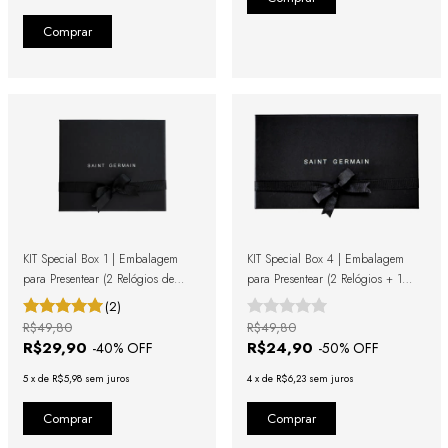
KIT Special Box 1 | Embalagem
KIT Special Box 4 | Embalagem
para Presentear (2 Relógios de
para Presentear (2 Relógios + 1
Couro)
Bracelete)
(2)
R$49,80
R$49,80
R$29,90
R$24,90
-
40
% OFF
-
50
% OFF
5
x
de
R$5,98
sem juros
4
x
de
R$6,23
sem juros