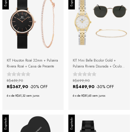
Esgotado
Esgotado
KIT Houston Rosé 32mm + Pulseira
KIT Mini Belle Bicolor Gold +
Riviera Rosé + Caixa de Presente
Pulseira Riviera Dourada + Óculos
de Sol Harbor Green Gold + Caixa
de Presente
R$459,70
R$699,90
R$367,90
R$489,90
-
20
% OFF
-
30
% OFF
6
x
de
R$61,32
sem juros
6
x
de
R$81,65
sem juros
Esgotado
Esgotado