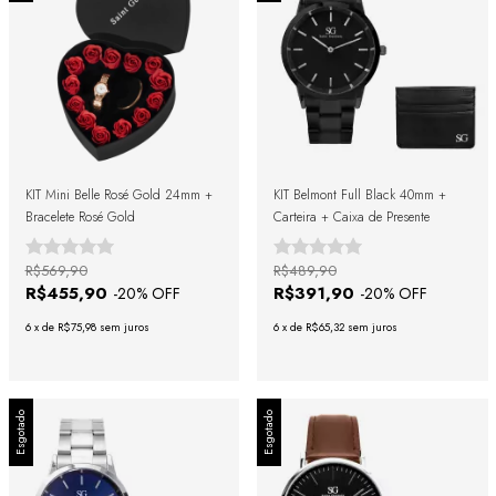
KIT Mini Belle Rosé Gold 24mm +
KIT Belmont Full Black 40mm +
Bracelete Rosé Gold
Carteira + Caixa de Presente
R$569,90
R$489,90
R$455,90
R$391,90
-
20
% OFF
-
20
% OFF
6
x
de
R$75,98
sem juros
6
x
de
R$65,32
sem juros
Esgotado
Esgotado