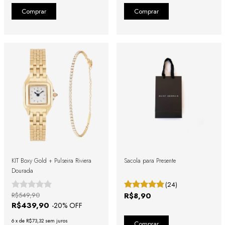
KIT Boxy Gold + Pulseira Riviera
Sacola para Presente
Dourada
(24)
R$549,90
R$8,90
R$439,90
-
20
% OFF
6
x
de
R$73,32
sem juros