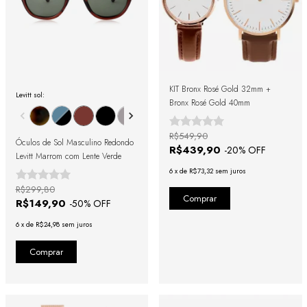
KIT Bronx Rosé Gold 32mm +
Levitt sol:
Bronx Rosé Gold 40mm
R$549,90
Óculos de Sol Masculino Redondo
R$439,90
-
20
% OFF
Levitt Marrom com Lente Verde
6
x
de
R$73,32
sem juros
R$299,80
R$149,90
-
50
% OFF
6
x
de
R$24,98
sem juros