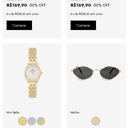
R$169,90
R$169,90
-
50
% OFF
-
50
% OFF
6
x
de
R$28,32
sem juros
6
x
de
R$28,32
sem juros
Mini Belle :
Malibu: