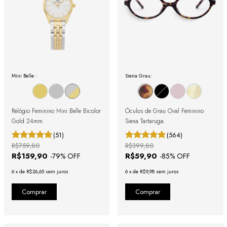
Mini Belle :
Siena Grau:
Relógio Feminino Mini Belle Bicolor
Óculos de Grau Oval Feminino
Gold 24mm
Siena Tartaruga
(51)
(564)
R$759,80
R$399,80
R$159,90
R$59,90
-
79
% OFF
-
85
% OFF
6
x
de
R$26,65
sem juros
6
x
de
R$9,98
sem juros