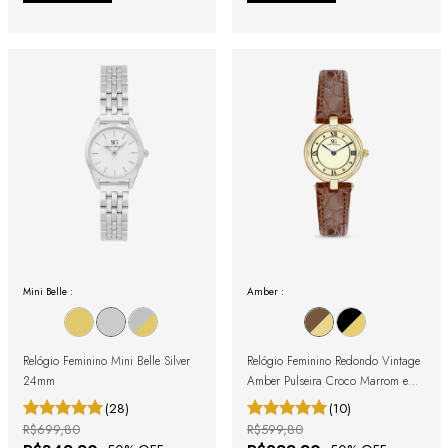
Mini Belle :
Amber :
Relógio Feminino Mini Belle Silver
Relógio Feminino Redondo Vintage
24mm
Amber Pulseira Croco Marrom e
Caixa Dourada com Números
(28)
(10)
Romanos
R$699,80
R$599,80