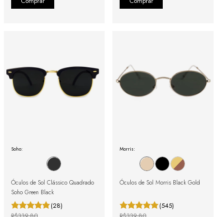
Soho:
Morris:
Óculos de Sol Clássico Quadrado
Óculos de Sol Morris Black Gold
Soho Green Black
(28)
(545)
R$339,80
R$339,80