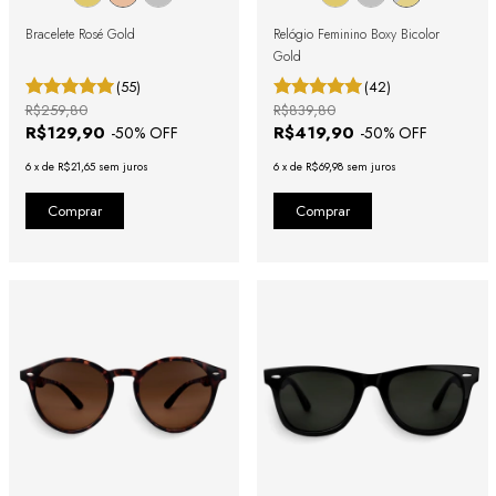
Bracelete Rosé Gold
Relógio Feminino Boxy Bicolor
Gold
(55)
(42)
R$259,80
R$839,80
R$129,90
R$419,90
-
50
% OFF
-
50
% OFF
6
x
de
R$21,65
sem juros
6
x
de
R$69,98
sem juros