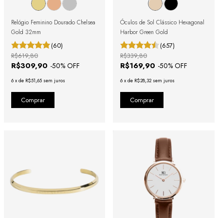
Relógio Feminino Dourado Chelsea
Óculos de Sol Clássico Hexagonal
Gold 32mm
Harbor Green Gold
(60)
(657)
R$619,80
R$339,80
R$309,90
R$169,90
-
50
% OFF
-
50
% OFF
6
x
de
R$51,65
sem juros
6
x
de
R$28,32
sem juros