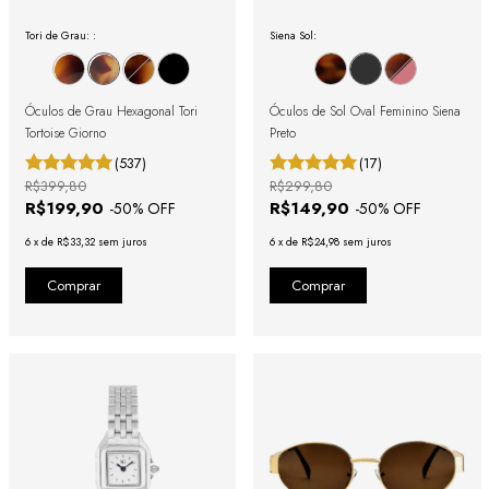
Tori de Grau: :
Siena Sol:
Óculos de Grau Hexagonal Tori
Óculos de Sol Oval Feminino Siena
Tortoise Giorno
Preto
(537)
(17)
R$399,80
R$299,80
R$199,90
R$149,90
-
50
% OFF
-
50
% OFF
6
x
de
R$33,32
sem juros
6
x
de
R$24,98
sem juros