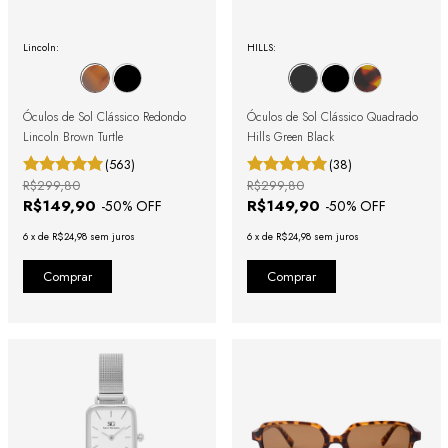
Lincoln:
HILLS:
Óculos de Sol Clássico Redondo
Óculos de Sol Clássico Quadrado
Lincoln Brown Turtle
Hills Green Black
(563)
(38)
R$299,80
R$299,80
R$149,90
R$149,90
-
50
% OFF
-
50
% OFF
6
x
de
R$24,98
sem juros
6
x
de
R$24,98
sem juros