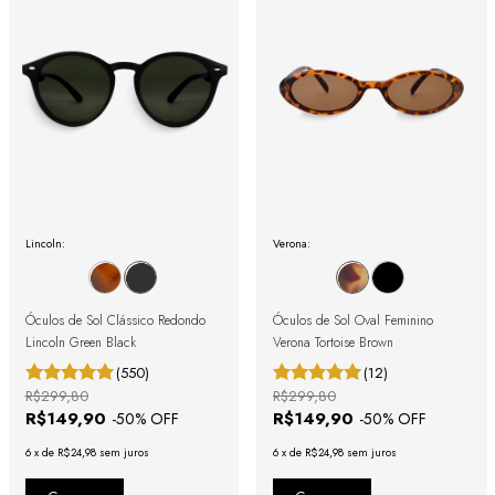
Lincoln:
Verona:
Óculos de Sol Clássico Redondo
Óculos de Sol Oval Feminino
Lincoln Green Black
Verona Tortoise Brown
(550)
(12)
R$299,80
R$299,80
R$149,90
R$149,90
-
50
% OFF
-
50
% OFF
6
x
de
R$24,98
sem juros
6
x
de
R$24,98
sem juros