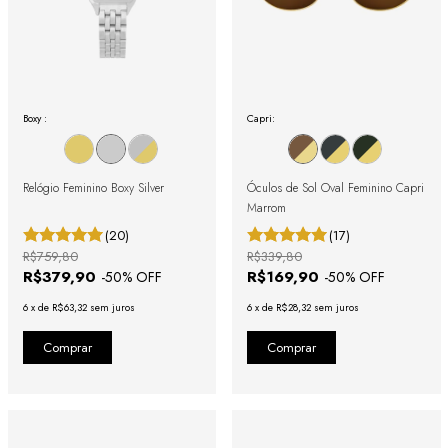
Boxy :
Capri:
Relógio Feminino Boxy Silver
Óculos de Sol Oval Feminino Capri
Marrom
(20)
(17)
R$759,80
R$339,80
R$379,90
R$169,90
-
50
% OFF
-
50
% OFF
6
x
de
R$63,32
sem juros
6
x
de
R$28,32
sem juros