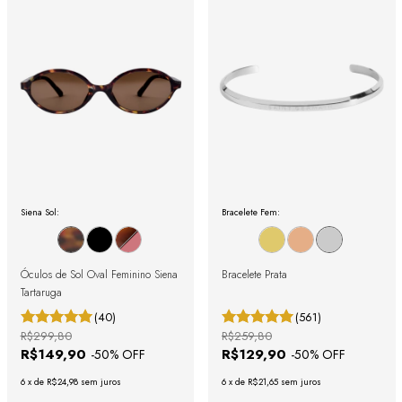
Siena Sol:
Bracelete Fem:
Óculos de Sol Oval Feminino Siena
Bracelete Prata
Tartaruga
(40)
(561)
R$299,80
R$259,80
R$149,90
R$129,90
-
50
% OFF
-
50
% OFF
6
x
de
R$24,98
sem juros
6
x
de
R$21,65
sem juros