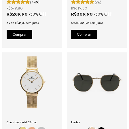
(449)
(76)
R$579,80
R$619,80
R$289,90
R$309,90
-
50
% OFF
-
50
% OFF
6
x
de
R$48,32
sem juros
6
x
de
R$51,65
sem juros
Clássicos metal 32mm:
Harbor: