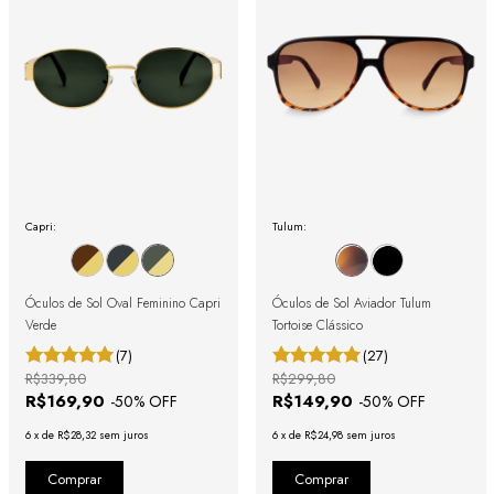
Capri:
Tulum:
Óculos de Sol Oval Feminino Capri
Óculos de Sol Aviador Tulum
Verde
Tortoise Clássico
(7)
(27)
R$339,80
R$299,80
R$169,90
R$149,90
-
50
% OFF
-
50
% OFF
6
x
de
R$28,32
sem juros
6
x
de
R$24,98
sem juros