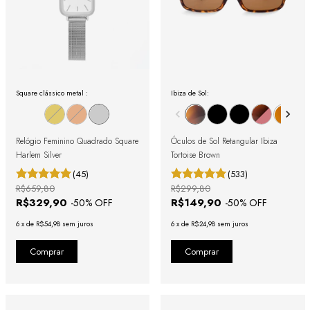
Square clássico metal :
Ibiza de Sol:
Relógio Feminino Quadrado Square
Óculos de Sol Retangular Ibiza
Harlem Silver
Tortoise Brown
(45)
(533)
R$659,80
R$299,80
R$329,90
R$149,90
-
50
% OFF
-
50
% OFF
6
x
de
R$54,98
sem juros
6
x
de
R$24,98
sem juros