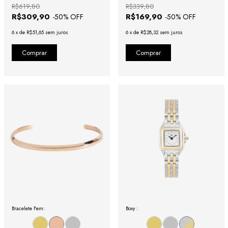
R$619,80
R$339,80
R$309,90
R$169,90
-
50
% OFF
-
50
% OFF
6
x
de
R$51,65
sem juros
6
x
de
R$28,32
sem juros
Bracelete Fem:
Boxy :