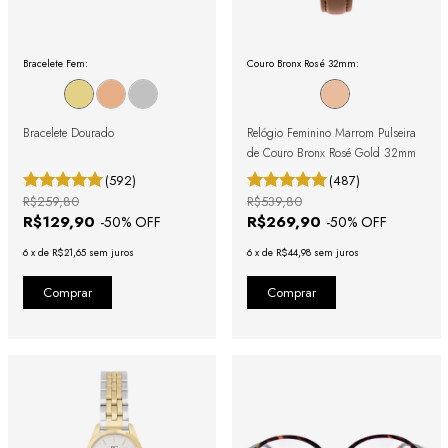
Bracelete Fem:
Couro Bronx Rosé 32mm:
Bracelete Dourado
Relógio Feminino Marrom Pulseira
de Couro Bronx Rosé Gold 32mm
(592)
(487)
R$259,80
R$539,80
R$129,90
R$269,90
-
50
% OFF
-
50
% OFF
6
x
de
R$21,65
sem juros
6
x
de
R$44,98
sem juros