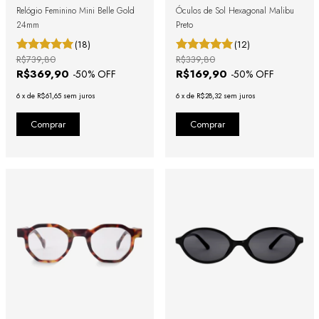
Relógio Feminino Mini Belle Gold
Óculos de Sol Hexagonal Malibu
24mm
Preto
(18)
(12)
R$739,80
R$339,80
R$369,90
R$169,90
-
50
% OFF
-
50
% OFF
6
x
de
R$61,65
sem juros
6
x
de
R$28,32
sem juros