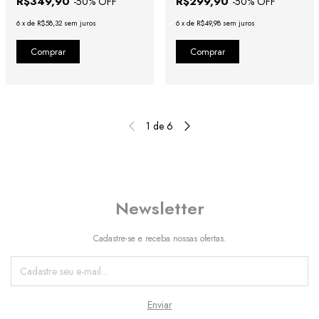
R$349,90
R$299,90
-
50
% OFF
-
50
% OFF
6
x
de
R$58,32
sem juros
6
x
de
R$49,98
sem juros
1
de
6
Newsletter
Cadastre-se e receba nossas ofertas.