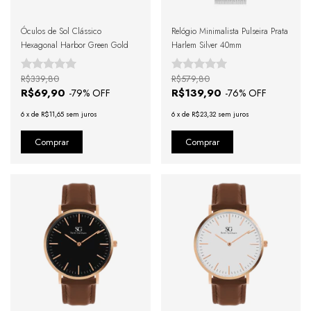
Óculos de Sol Clássico
Relógio Minimalista Pulseira Prata
Hexagonal Harbor Green Gold
Harlem Silver 40mm
R$339,80
R$579,80
R$69,90
R$139,90
-
79
% OFF
-
76
% OFF
6
x
de
R$11,65
sem juros
6
x
de
R$23,32
sem juros