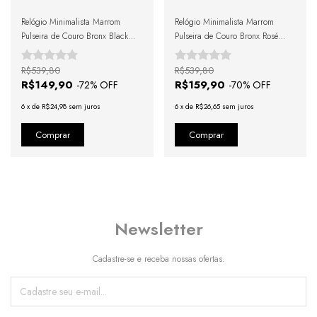
Relógio Minimalista Marrom
Relógio Minimalista Marrom
Pulseira de Couro Bronx Black
Pulseira de Couro Bronx Rosé
Rosé Gold 40mm
Gold 40mm
R$539,80
R$539,80
R$149,90
R$159,90
-
72
% OFF
-
70
% OFF
6
x
de
R$24,98
sem juros
6
x
de
R$26,65
sem juros
Newsletter
Cadastre-se e receba nossas ofertas.