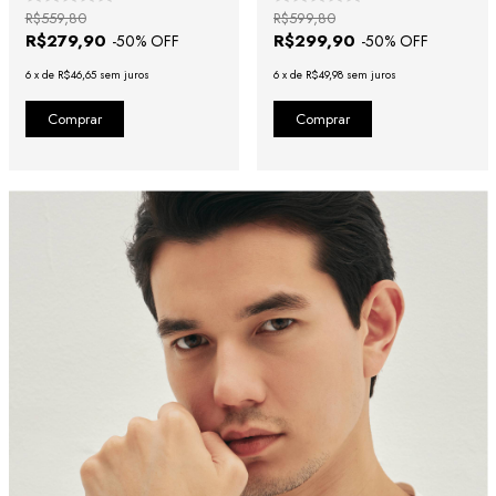
Números Romanos
R$559,80
R$599,80
R$279,90
R$299,90
-
50
% OFF
-
50
% OFF
6
x
de
R$46,65
sem juros
6
x
de
R$49,98
sem juros