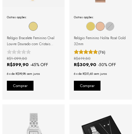
Outras opções:
Outras opções:
Relógio Bracelete Feminino Oval
Relógio Feminino Nolita Rosé Gold
Louvre Dourado com Cristais
32mm
Cravejados
(76)
R$1.099,80
R$619,80
R$599,90
R$309,90
-
45
% OFF
-
50
% OFF
6
x
de
R$99,98
sem juros
6
x
de
R$51,65
sem juros