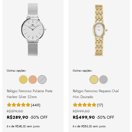
Outras opções:
Outras opções:
Relógio Feminino Pulseira Prata
Relógio Feminino Pequeno Oval
Harlem Silver 32mm
Mini Dourado
(449)
(17)
R$579,80
R$999,80
R$289,90
R$499,90
-
50
% OFF
-
50
% OFF
6
x
de
R$48,32
sem juros
6
x
de
R$83,32
sem juros