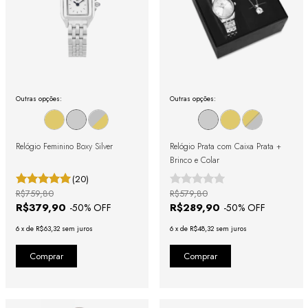
Outras opções:
Outras opções:
Relógio Feminino Boxy Silver
Relógio Prata com Caixa Prata +
Brinco e Colar
(20)
R$759,80
R$579,80
R$379,90
R$289,90
-
50
% OFF
-
50
% OFF
6
x
de
R$63,32
sem juros
6
x
de
R$48,32
sem juros