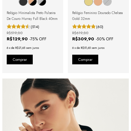
Relógio Minimalista Preto Pulseira
Relógio Feminino Dourado Chelsea
De Couro Murray Full Black 40mm
Gold 32mm
(514)
(60)
R$519,80
R$619,80
R$129,90
R$309,90
-
75
% OFF
-
50
% OFF
6
x
de
R$21,65
sem juros
6
x
de
R$51,65
sem juros