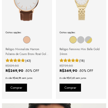
Outras opções:
Outras opções:
Relógio Minimalista Marrom
Relógio Feminino Mini Belle Gold
Pulseira de Couro Bronx Rosé Gold
24mm
40mm
(43)
(18)
R$539,80
R$739,80
R$269,90
R$369,90
-
50
% OFF
-
50
% OFF
6
x
de
R$44,98
sem juros
6
x
de
R$61,65
sem juros