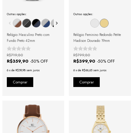
Outras opções:
Outras opções:
Relógio Masculino Preto com
Relógio Feminino Redondo Petite
Fundo Preto 42mm
Madison Dourado 19mm
R$719,80
R$799,80
R$359,90
R$399,90
-
50
% OFF
-
50
% OFF
6
x
de
R$59,98
sem juros
6
x
de
R$66,65
sem juros