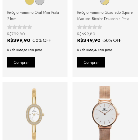
Relógio Feminino Oval Mini Prata
Relógio Feminino Quadrado Square
21mm
Madison Bicolor Dourado e Prata
com Cristais Cravejados
R$799,80
R$699,80
R$399,90
R$349,90
-
50
% OFF
-
50
% OFF
6
x
de
R$66,65
sem juros
6
x
de
R$58,32
sem juros