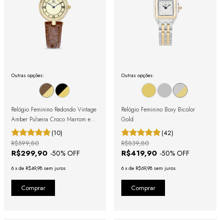
Outras opções:
Outras opções:
Relógio Feminino Redondo Vintage
Relógio Feminino Boxy Bicolor
Amber Pulseira Croco Marrom e
Gold
Caixa Dourada com Números
(10)
(42)
Romanos
R$599,80
R$839,80
R$299,90
R$419,90
-
50
% OFF
-
50
% OFF
6
x
de
R$49,98
sem juros
6
x
de
R$69,98
sem juros