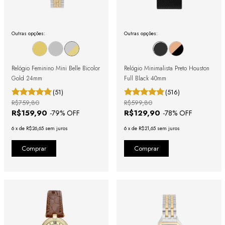
Outras opções:
Outras opções:
Relógio Feminino Mini Belle Bicolor
Relógio Minimalista Preto Houston
Gold 24mm
Full Black 40mm
(51)
(516)
R$759,80
R$599,80
R$159,90
R$129,90
-
79
% OFF
-
78
% OFF
6
x
de
R$26,65
sem juros
6
x
de
R$21,65
sem juros