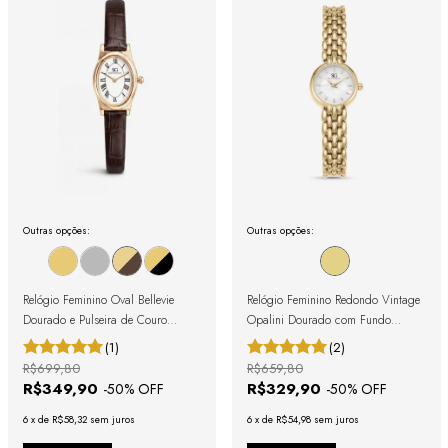
Outras opções:
Outras opções:
Relógio Feminino Oval Bellevie
Relógio Feminino Redondo Vintage
Dourado e Pulseira de Couro
Opalini Dourado com Fundo
Marrom
Perolado
(1)
(2)
R$699,80
R$659,80
R$349,90
R$329,90
-
50
% OFF
-
50
% OFF
6
x
de
R$58,32
sem juros
6
x
de
R$54,98
sem juros