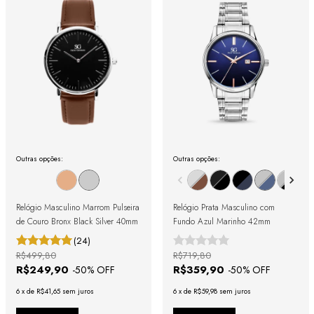
Outras opções:
Outras opções:
Relógio Masculino Marrom Pulseira
Relógio Prata Masculino com
de Couro Bronx Black Silver 40mm
Fundo Azul Marinho 42mm
(24)
R$499,80
R$719,80
R$249,90
R$359,90
-
50
% OFF
-
50
% OFF
6
x
de
R$41,65
sem juros
6
x
de
R$59,98
sem juros