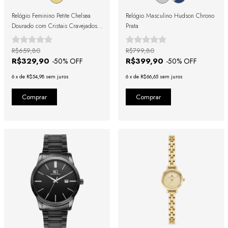
Relógio Feminino Petite Chelsea
Relógio Masculino Hudson Chrono
Dourado com Cristais Cravejados
Prata
19mm
R$659,80
R$799,80
R$329,90
R$399,90
-
50
% OFF
-
50
% OFF
6
x
de
R$54,98
sem juros
6
x
de
R$66,65
sem juros