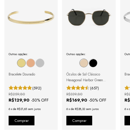
Outras opções:
Outras opções:
Outr
Bracelete Dourado
Óculos de Sol Clássico
Brac
Hexagonal Harbor Green
Gold
(592)
(657)
R$259,80
R$339,80
R$
R$129,90
R$169,90
R$
-
50
% OFF
-
50
% OFF
6
x
de
R$21,65
sem juros
6
x
de
R$28,32
sem juros
6
x