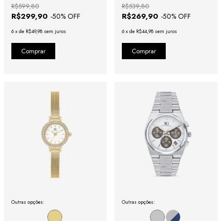
R$599,80
R$539,80
R$299,90
R$269,90
-
50
% OFF
-
50
% OFF
6
x
de
R$49,98
sem juros
6
x
de
R$44,98
sem juros
Outras opções:
Outras opções: