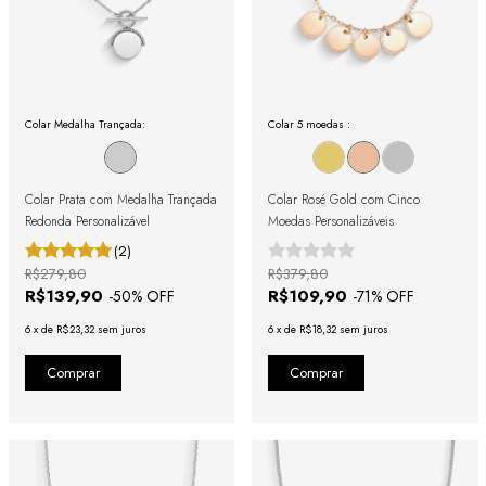
Colar Medalha Trançada:
Colar 5 moedas :
Colar Prata com Medalha Trançada
Colar Rosé Gold com Cinco
Redonda Personalizável
Moedas Personalizáveis
(2)
R$279,80
R$379,80
R$139,90
R$109,90
-
50
% OFF
-
71
% OFF
6
x
de
R$23,32
sem juros
6
x
de
R$18,32
sem juros