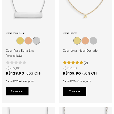
Colar Barra Lisa:
Colar incial:
Colar Prata Barra Lisa
Colar Letra Inicial Dourado
Personalizável
(2)
R$259,80
R$319,80
R$129,90
R$159,90
-
50
% OFF
-
50
% OFF
6
x
de
R$21,65
sem juros
6
x
de
R$26,65
sem juros
Comprar