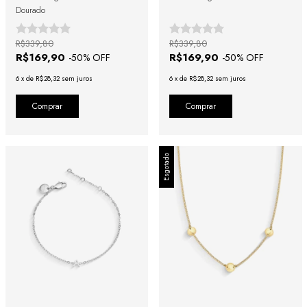
Dourado
R$339,80
R$339,80
R$169,90
R$169,90
-
50
% OFF
-
50
% OFF
6
x
de
R$28,32
sem juros
6
x
de
R$28,32
sem juros
Comprar
Comprar
Esgotado