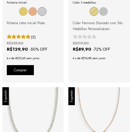
Pulseira Inicial:
Colar 3 medalhas :
Pulseira Letra Inicial Prata
Colar Feminino Dourado com Três
Medalhas Personalizáveis
(2)
R$259,80
R$319,80
R$129,90
R$89,90
-
50
% OFF
-
72
% OFF
6
x
de
R$21,65
sem juros
6
x
de
R$14,98
sem juros
Comprar
Esgotado
Esgotado