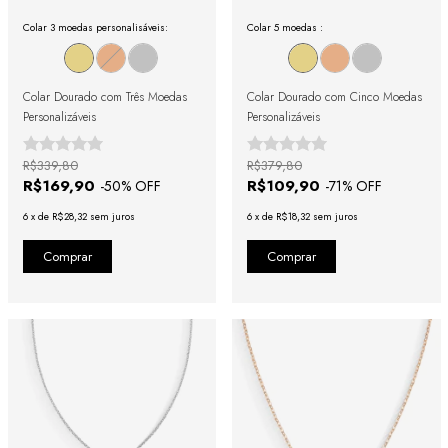
Colar 3 moedas personalisáveis:
Colar 5 moedas :
Colar Dourado com Três Moedas
Colar Dourado com Cinco Moedas
Personalizáveis
Personalizáveis
R$339,80
R$379,80
R$169,90
R$109,90
-
50
% OFF
-
71
% OFF
6
x
de
R$28,32
sem juros
6
x
de
R$18,32
sem juros