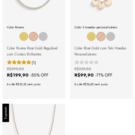
Colar Riviera:
Colar 3 moedas personalisáveis:
Colar Riviera Rosé Gold Regulável
Colar Rosé Gold com Três Moedas
com Cristais Brilhantes
Personalizáveis
(1)
R$399,80
R$339,80
R$199,90
R$99,90
-
50
% OFF
-
71
% OFF
6
x
de
R$33,32
sem juros
6
x
de
R$16,65
sem juros
Esgotado