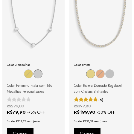
Colar 3 medalhas :
Colar Riviera:
Colar Feminino Prata com Três
Colar Riviera Dourado Regulável
Medalhas Personalizáveis
com Cristais Brilhantes
(6)
R$299,00
R$399,80
R$79,90
R$199,90
-
73
% OFF
-
50
% OFF
6
x
de
R$13,32
sem juros
6
x
de
R$33,32
sem juros