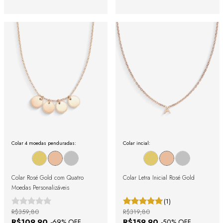
Colar 4 moedas penduradas:
Colar incial:
Colar Rosé Gold com Quatro
Colar Letra Inicial Rosé Gold
Moedas Personalizáveis
(1)
R$359,80
R$319,80
R$109,90
R$159,90
-
69
% OFF
-
50
% OFF