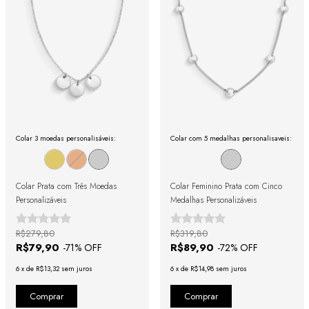
Colar 3 moedas personalisáveis:
Colar com 5 medalhas personalisaveis:
Colar Prata com Três Moedas
Colar Feminino Prata com Cinco
Personalizáveis
Medalhas Personalizáveis
R$279,80
R$319,80
R$79,90
R$89,90
-
71
% OFF
-
72
% OFF
6
x
de
R$13,32
sem juros
6
x
de
R$14,98
sem juros