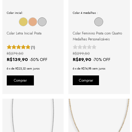
Colar incial:
Colar 4 medalhas :
Colar Letra Inicial Prata
Colar Feminino Prata com Quatro
Medalhas Personalizáveis
(1)
R$279,80
R$299,80
R$139,90
R$89,90
-
50
% OFF
-
70
% OFF
6
x
de
R$23,32
sem juros
6
x
de
R$14,98
sem juros
Comprar