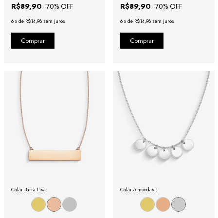
R$89,90
R$89,90
-
70
% OFF
-
70
% OFF
6
x
de
R$14,98
sem juros
6
x
de
R$14,98
sem juros
Colar Barra Lisa:
Colar 5 moedas :