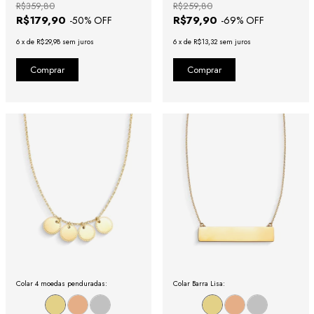
R$359,80
R$259,80
R$179,90
R$79,90
-
50
% OFF
-
69
% OFF
6
x
de
R$29,98
sem juros
6
x
de
R$13,32
sem juros
Colar 4 moedas penduradas:
Colar Barra Lisa: