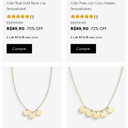
Colar Rosé Gold Barra Lisa
Colar Prata com Cinco Moedas
Personalizável
Personalizáveis
(1)
(1)
R$299,80
R$319,80
R$89,90
R$89,90
-
70
% OFF
-
72
% OFF
6
x
de
R$14,98
sem juros
6
x
de
R$14,98
sem juros