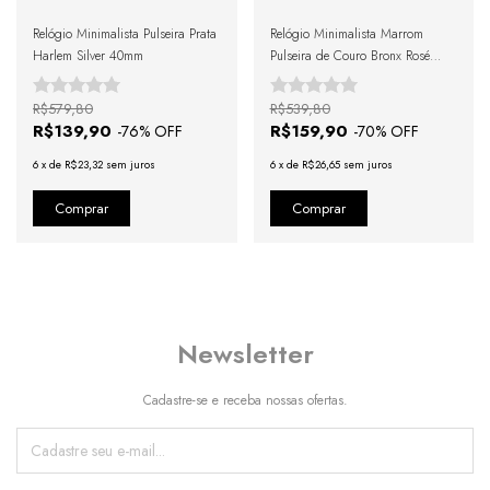
Relógio Minimalista Pulseira Prata
Relógio Minimalista Marrom
Harlem Silver 40mm
Pulseira de Couro Bronx Rosé
Gold 40mm
R$579,80
R$539,80
R$139,90
R$159,90
-
76
% OFF
-
70
% OFF
6
x
de
R$23,32
sem juros
6
x
de
R$26,65
sem juros
Newsletter
Cadastre-se e receba nossas ofertas.