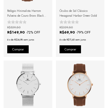
Relógio Minimalista Marrom
Óculos de Sol Clássico
Pulseira de Couro Bronx Black
Hexagonal Harbor Green Gold
Rosé Gold 40mm
R$539,80
R$339,80
R$149,90
R$69,90
-
72
% OFF
-
79
% OFF
6
x
de
R$24,98
sem juros
6
x
de
R$11,65
sem juros