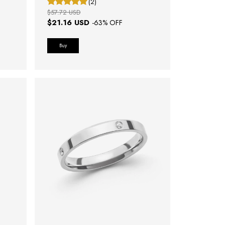
(2)
$57.72 USD
$21.16 USD
-
63
% OFF
Buy