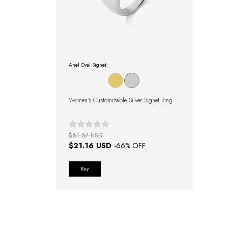
Anel Oval Signet:
Women's Customizable Silver Signet Ring
$61.57 USD
$21.16 USD
-
66
% OFF
Buy