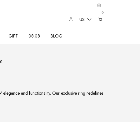
0
US
GIFT
08.08
BLOG
ng
 elegance and functionality. Our exclusive ring redefines