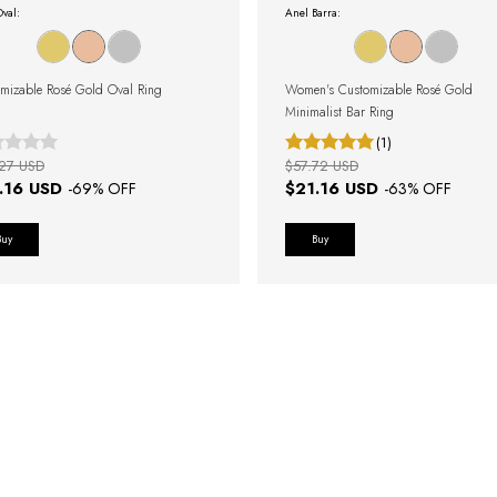
val:
Anel Barra:
mizable Rosé Gold Oval Ring
Women's Customizable Rosé Gold
Minimalist Bar Ring
(1)
27 USD
$57.72 USD
.16 USD
$21.16 USD
-
69
% OFF
-
63
% OFF
Buy
Buy