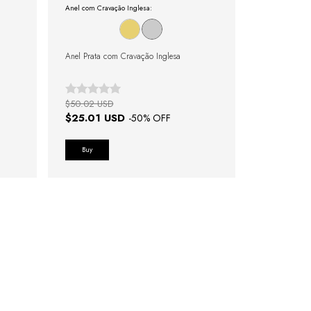
Anel com Cravação Inglesa:
Anel Prata com Cravação Inglesa
$50.02 USD
$25.01 USD
-
50
% OFF
Buy