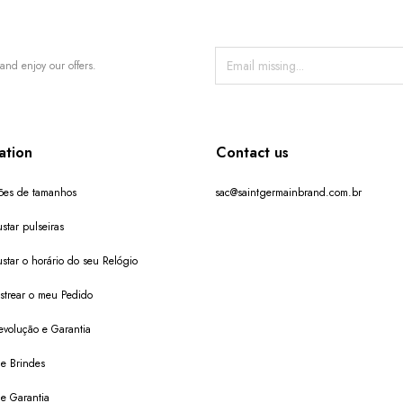
and enjoy our offers.
ation
Contact us
ões de tamanhos
sac@saintgermainbrand.com.br
star pulseiras
star o horário do seu Relógio
trear o meu Pedido
evolução e Garantia
de Brindes
de Garantia