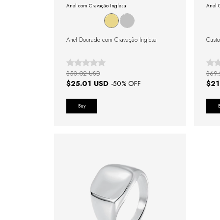
Anel com Cravação Inglesa:
Anel O
Anel Dourado com Cravação Inglesa
Custo
$50.02 USD
$69.
$25.01 USD
$21
-
50
% OFF
Buy