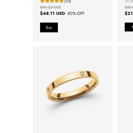
(10)
$96.22 USD
$53.
$48.11 USD
$21
-
50
% OFF