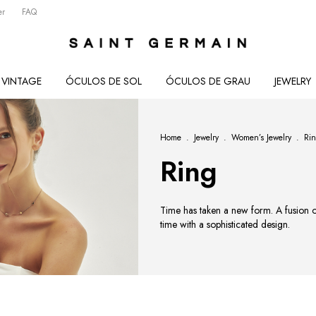
er
FAQ
VINTAGE
ÓCULOS DE SOL
ÓCULOS DE GRAU
JEWELRY
Home
.
Jewelry
.
Women’s Jewelry
.
Ri
Ring
Time has taken a new form. A fusion of
time with a sophisticated design.