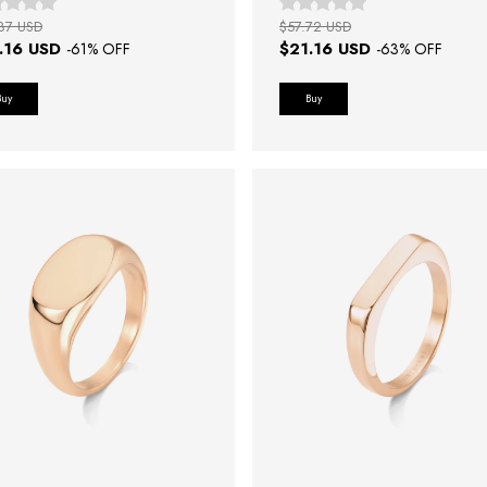
87 USD
$57.72 USD
.16 USD
$21.16 USD
-
61
% OFF
-
63
% OFF
Buy
Buy