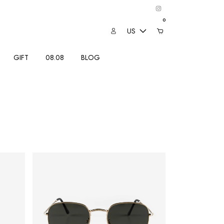
0
US
GIFT
08.08
BLOG