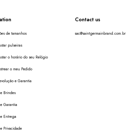
ation
Contact us
ões de tamanhos
sac@saintgermainbrand.com.br
star pulseiras
star o horário do seu Relógio
trear o meu Pedido
evolução e Garantia
de Brindes
de Garantia
 de Entrega
de Privacidade