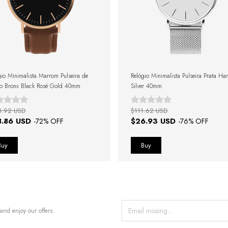
gio Minimalista Marrom Pulseira de
Relógio Minimalista Pulseira Prata Ha
o Bronx Black Rosé Gold 40mm
Silver 40mm
3.92 USD
$111.62 USD
8.86 USD
$26.93 USD
-
72
% OFF
-
76
% OFF
and enjoy our offers.