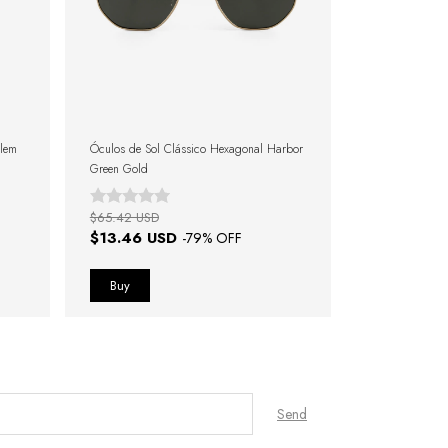
rlem
Óculos de Sol Clássico Hexagonal Harbor
Green Gold
$65.42 USD
$13.46 USD
-
79
% OFF