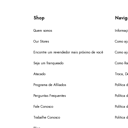
Shop
Navig
Quem somos
Informaç
Our Stores
Como aju
Encontre um revendedor mais próximo de você
Como aju
Seja um franqueado
Como Ras
Atacado
Troca, D
Programa de Afiliados
Política 
Perguntas Frequentes
Política 
Fale Conosco
Política
Trabalhe Conosco
Politica 