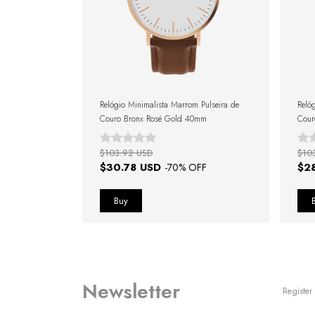
Relógio Minimalista Marrom Pulseira de
Reló
Couro Bronx Rosé Gold 40mm
Cour
$103.92 USD
$10
$30.78 USD
$2
-
70
% OFF
Newsletter
Register 