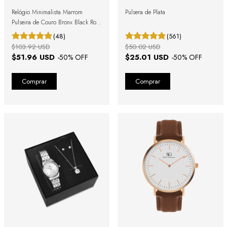
Relógio Minimalista Marrom
Pulsera de Plata
Pulseira de Couro Bronx Black Rosé
Gold 40mm
(48)
(561)
$103.92 USD
$50.02 USD
$51.96 USD
$25.01 USD
-
50
% OFF
-
50
% OFF