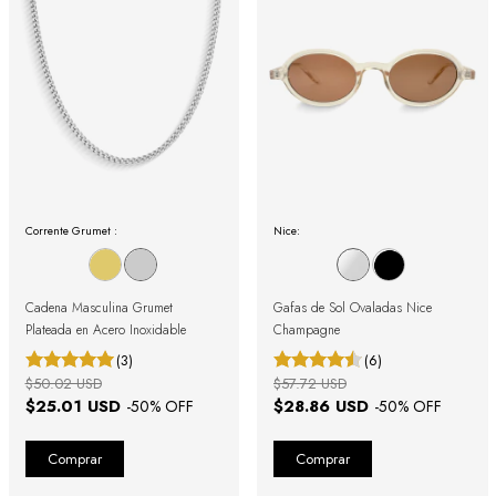
Corrente Grumet :
Nice:
Cadena Masculina Grumet
Gafas de Sol Ovaladas Nice
Plateada en Acero Inoxidable
Champagne
(3)
(6)
$50.02 USD
$57.72 USD
$25.01 USD
$28.86 USD
-
50
% OFF
-
50
% OFF