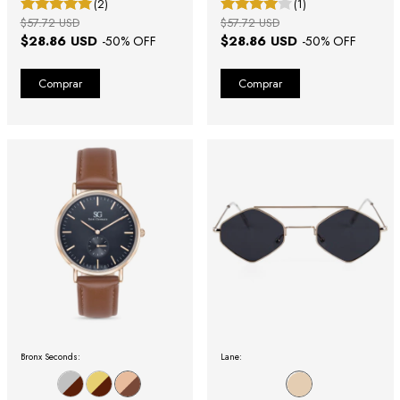
(2)
(1)
$57.72 USD
$57.72 USD
$28.86 USD
$28.86 USD
-
50
% OFF
-
50
% OFF
Bronx Seconds:
Lane: