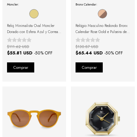
Moncler:
Bronx Calendar:
Reloj Minimalista Oval Moncler
Relógio Masculino Redondo Bronx
Dorado con Esfera Azul y Correa
Calendar Rose Gold e Pulseira de
de Acero Dorada
Couro Marrom
$111.62 USD
$130.87 USD
$55.81 USD
$65.44 USD
-
50
% OFF
-
50
% OFF