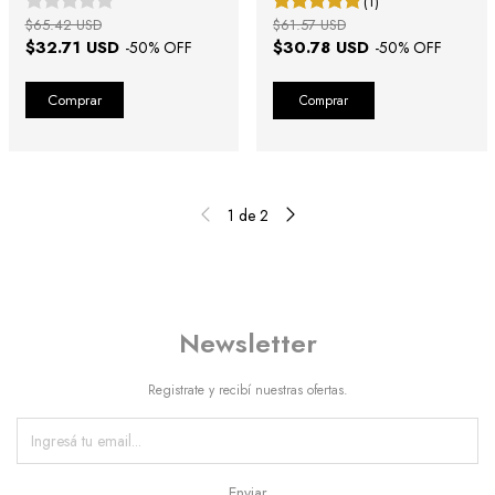
(1)
$65.42 USD
$61.57 USD
$32.71 USD
$30.78 USD
-
50
% OFF
-
50
% OFF
Comprar
1
de
2
Newsletter
Registrate y recibí nuestras ofertas.