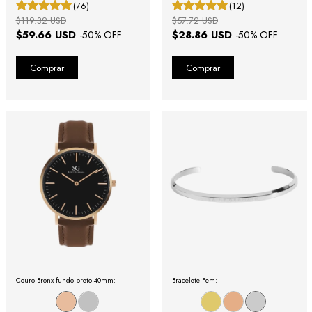
(76)
(12)
$119.32 USD
$57.72 USD
$59.66 USD
$28.86 USD
-
50
% OFF
-
50
% OFF
Couro Bronx fundo preto 40mm:
Bracelete Fem: