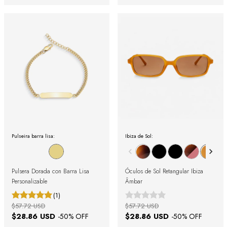
Pulseira barra lisa:
Ibiza de Sol:
Pulsera Dorada con Barra Lisa
Óculos de Sol Retangular Ibiza
Personalizable
Âmbar
(1)
$57.72 USD
$57.72 USD
$28.86 USD
$28.86 USD
-
50
% OFF
-
50
% OFF