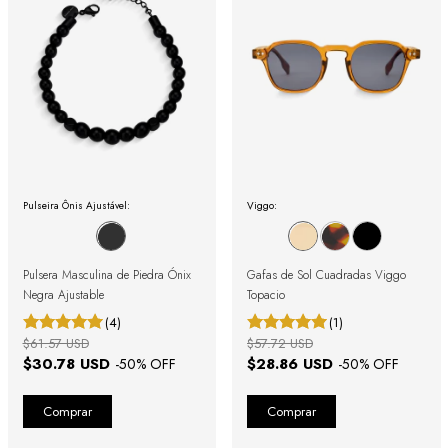
Pulseira Ônis Ajustável:
Viggo:
Pulsera Masculina de Piedra Ónix
Gafas de Sol Cuadradas Viggo
Negra Ajustable
Topacio
(4)
(1)
$61.57 USD
$57.72 USD
$30.78 USD
$28.86 USD
-
50
% OFF
-
50
% OFF