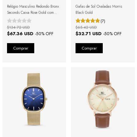
Relógio Masculino Redondo Bronx
Gafas de Sol Ovaladas Morris
Seconds Caixa Rose Gold com
Black Gold
Fundo Preto e Pulseira de Couro
(7)
Marrom
$134.72 USD
$65.42 USD
$67.36 USD
$32.71 USD
-
50
% OFF
-
50
% OFF