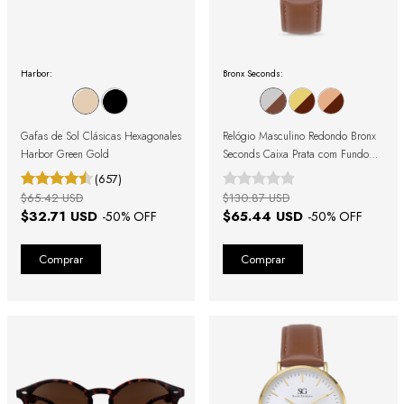
Harbor:
Bronx Seconds:
Gafas de Sol Clásicas Hexagonales
Relógio Masculino Redondo Bronx
Harbor Green Gold
Seconds Caixa Prata com Fundo
Azul e Pulseira de Couro Marrom
(657)
$65.42 USD
$130.87 USD
$32.71 USD
$65.44 USD
-
50
% OFF
-
50
% OFF