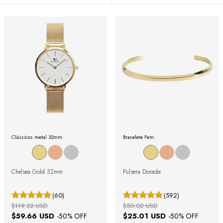
Clássicos metal 32mm:
Bracelete Fem:
Chelsea Gold 32mm
Pulsera Dorada
(60)
(592)
$119.32 USD
$50.02 USD
$59.66 USD
$25.01 USD
-
50
% OFF
-
50
% OFF