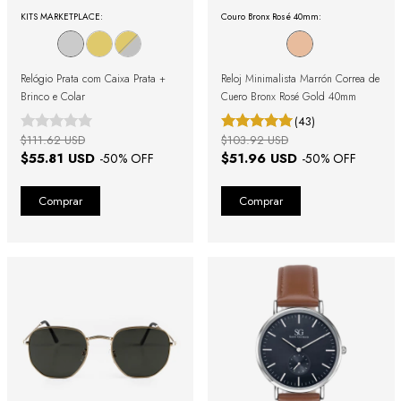
KITS MARKETPLACE:
Couro Bronx Rosé 40mm:
Relógio Prata com Caixa Prata +
Reloj Minimalista Marrón Correa de
Brinco e Colar
Cuero Bronx Rosé Gold 40mm
(43)
$111.62 USD
$103.92 USD
$55.81 USD
$51.96 USD
-
50
% OFF
-
50
% OFF