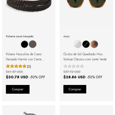
Pulseira couro trançado:
mizu:
Pulsera Masculina de Cuero
Óculos de Sol Quadrado Mizu
Trenzado Marrón con Cierre
Tortoise Clássico com Lente Verde
Magnético
(2)
$61.57 USD
$57.72 USD
$30.78 USD
$28.86 USD
-
50
% OFF
-
50
% OFF
Comprar