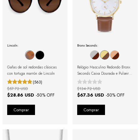
Lincoln:
Bronx Seconds:
Gafas de sol redondas clásicas
Relógio Masculino Redondo Bronx
con tortuga marrón de Lincoln
Seconds Caixa Dourada e Pulseira
de Couro Marrom
(563)
$57.72 USD
$134.72 USD
$28.86 USD
$67.36 USD
-
50
% OFF
-
50
% OFF