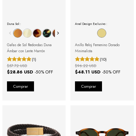
Duna Sol::
Anel Design Exclusivo :
Gafas de Sol Redondas Duna
Anillo Reloj Femenino Dorado
Ámbar con Lente Marrón
Minimalista
(1)
(10)
$57.72 USD
$96.22 USD
$28.86 USD
$48.11 USD
-
50
% OFF
-
50
% OFF