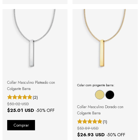
Collar Masculino Plateado con
Colar com pingente barra:
Colgante Barra
(2)
$50.02 USD
Collar Masculino Dorado con
$25.01 USD
-
50
% OFF
Colgante Barra
(1)
$53.89 USD
$26.93 USD
-
50
% OFF