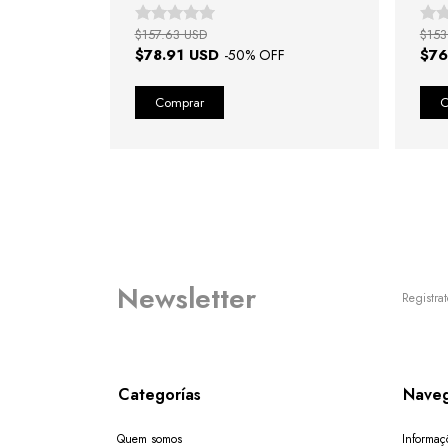
Pulse
$157.63 USD
$153
$78.91 USD
$76
-
50
% OFF
Newsletter
Registrat
Categorías
Naveg
Quem somos
Informaç