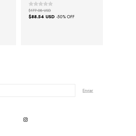
$177.08 USD
$88.54 USD
-
50
% OFF