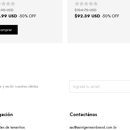
ira de Couro Marrom
.98 USD
$184.78 USD
.99 USD
$92.39 USD
-
50
% OFF
-
50
% OFF
e y recibí nuestras ofertas.
ación
Contactános
ões de tamanhos
sac@saintgermainbrand.com.br