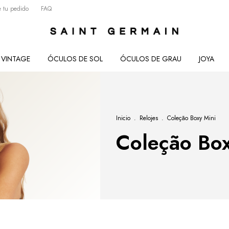
 tu pedido
FAQ
VINTAGE
ÓCULOS DE SOL
ÓCULOS DE GRAU
JOYA
Inicio
.
Relojes
.
Coleção Boxy Mini
Coleção Box