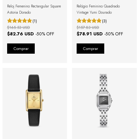
Reloj Femenino Rectangular Square
Relógio Feminino Quadrado
Astoria Dorado
Vintage Yumi Dourado
(1)
(3)
$165.53 USD
$157.83 USD
$82.76 USD
$78.91 USD
-
50
% OFF
-
50
% OFF