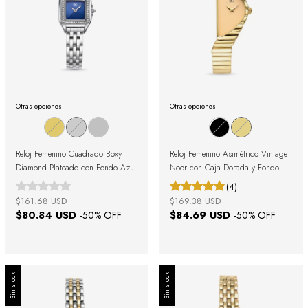
Otras opciones:
Otras opciones:
Reloj Femenino Cuadrado Boxy
Reloj Femenino Asimétrico Vintage
Diamond Plateado con Fondo Azul
Noor con Caja Dorada y Fondo
Dorado
(4)
$161.68 USD
$169.38 USD
$80.84 USD
$84.69 USD
-
50
% OFF
-
50
% OFF
Sin stock
Sin stock