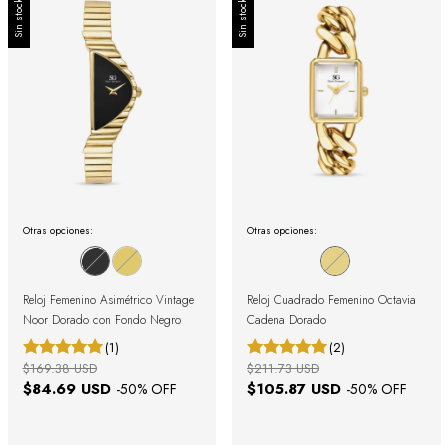
Sin stock
Sin stock
Otras opciones:
Otras opciones:
Reloj Femenino Asimétrico Vintage
Reloj Cuadrado Femenino Octavia
Noor Dorado con Fondo Negro
Cadena Dorado
(1)
(2)
$169.38 USD
$211.73 USD
$84.69 USD
$105.87 USD
-
50
% OFF
-
50
% OFF