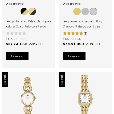
Otras opciones:
Otras opciones:
Relógio Feminino Retangular Square
Reloj Femenino Cuadrado Boxy
Astoria Couro Preto com Fundo
Diamond Plateado con Esfera
Dourado
Negra
(1)
$115.28 USD
$157.83 USD
$57.74 USD
$78.91 USD
-
50
% OFF
-
50
% OFF
Sin stock
Sin stock