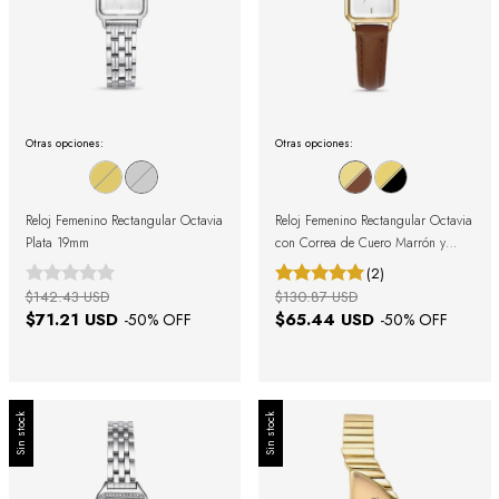
Otras opciones:
Otras opciones:
Reloj Femenino Rectangular Octavia
Reloj Femenino Rectangular Octavia
Plata 19mm
con Correa de Cuero Marrón y
Caja Dorada 19mm
(2)
$142.43 USD
$130.87 USD
$71.21 USD
$65.44 USD
-
50
% OFF
-
50
% OFF
Sin stock
Sin stock