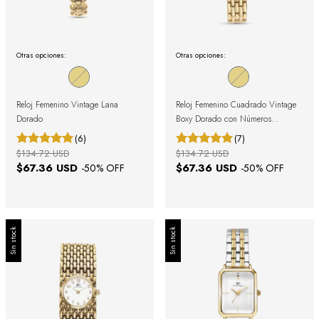
Otras opciones:
Otras opciones:
Reloj Femenino Vintage Lana
Reloj Femenino Cuadrado Vintage
Dorado
Boxy Dorado con Números
Romanos
(6)
(7)
$134.72 USD
$134.72 USD
$67.36 USD
$67.36 USD
-
50
% OFF
-
50
% OFF
Sin stock
Sin stock