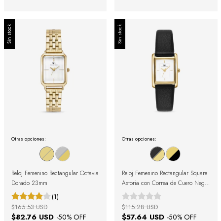
Sin stock
Sin stock
Otras opciones:
Otras opciones:
Reloj Femenino Rectangular Octavia
Reloj Femenino Rectangular Square
Dorado 23mm
Astoria con Correa de Cuero Negra
y Caja Dorada
(1)
$165.53 USD
$115.28 USD
$82.76 USD
$57.64 USD
-
50
% OFF
-
50
% OFF