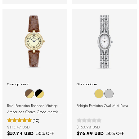
Otras opciones:
Otras opciones:
Reloj Femenino Redondo Vintage
Relógio Feminino Oval Mini Prata
Amber con Correa Croco Marrón y
Caja Dorada con Números
(10)
Romanos
$115.47 USD
$153.98 USD
$57.74 USD
$76.99 USD
-
50
% OFF
-
50
% OFF