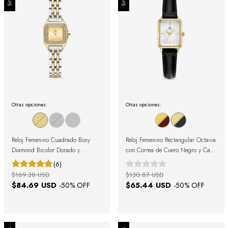
Otras opciones:
Otras opciones:
Reloj Femenino Cuadrado Boxy
Reloj Femenino Rectangular Octavia
Diamond Bicolor Dorado y
con Correa de Cuero Negro y Caja
Plateado con Cristales
Dorada 19mm
(6)
$169.38 USD
$130.87 USD
$84.69 USD
$65.44 USD
-
50
% OFF
-
50
% OFF