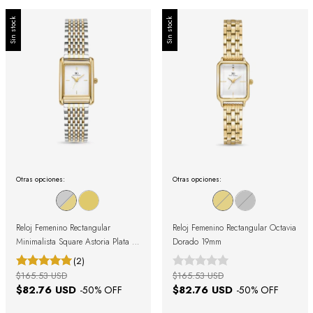
Sin stock
Sin stock
Otras opciones:
Otras opciones:
Reloj Femenino Rectangular
Reloj Femenino Rectangular Octavia
Minimalista Square Astoria Plata y
Dorado 19mm
Dorado
(2)
$165.53 USD
$165.53 USD
$82.76 USD
$82.76 USD
-
50
% OFF
-
50
% OFF