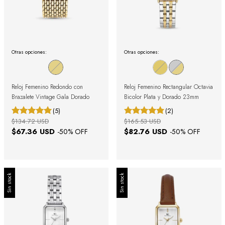
Otras opciones:
Otras opciones:
Reloj Femenino Redondo con
Reloj Femenino Rectangular Octavia
Brazalete Vintage Gala Dorado
Bicolor Plata y Dorado 23mm
(5)
(2)
$134.72 USD
$165.53 USD
$67.36 USD
$82.76 USD
-
50
% OFF
-
50
% OFF
Sin stock
Sin stock