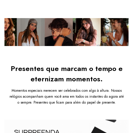
juntamente com manual
segmento é composto de metal, peças trabalhadas 
6
x de
R$48,32
sem juros
Bateria 377
individualmente em uma forma elegantemente afunilada, 
Ver mais detalhes
Relógio analógico
garantindo uma transição perfeita da caixa para o fecho.
Quem viu esse produto também levou
Todos os relógios possuem GARANTIA.
Bracelete Dourado
Após a confirmação de compra, a nota fiscal será 
enviada em até um dia útil em seu e-mail.
R$ 259,80
R$ 129,90
COMPRAR
Presentes que marcam o tempo e
eternizam momentos.
Momentos especiais merecem ser celebrados com algo à altura. Nossos
relógios acompanham quem você ama em todos os instantes do agora até
o sempre. Presentes que ficam para além do papel de presente.