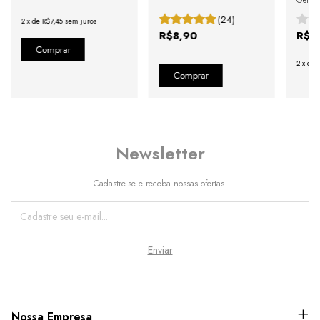
Germai
(24)
2
x
de
R$7,45
sem juros
R$8,90
R$1
2
x
de
Newsletter
Cadastre-se e receba nossas ofertas.
Nossa Empresa