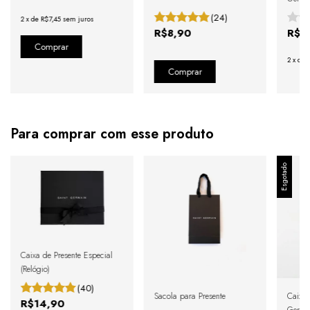
(24)
2
x
de
R$7,45
sem juros
R$8,90
R$1
2
x
de
Para comprar com esse produto
Esgotado
Caixa de Presente Especial
(Relógio)
(40)
Sacola para Presente
Caixa 
R$14,90