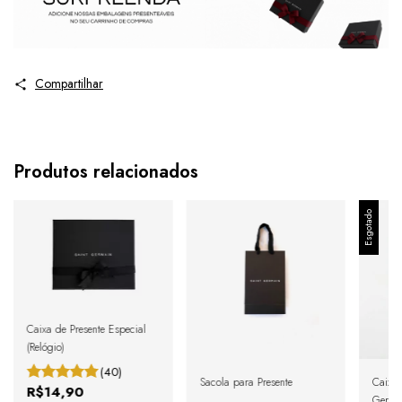
Compartilhar
Produtos relacionados
Esgotado
Caixa de Presente Especial
(Relógio)
(40)
Sacola para Presente
Caixa 
R$14,90
Germai