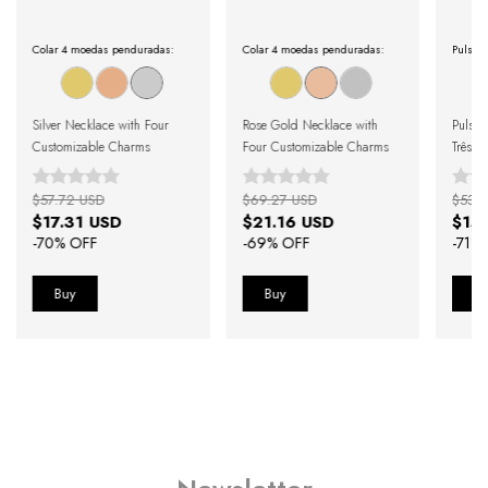
Colar 4 moedas penduradas:
Colar 4 moedas penduradas:
Pulsier
Silver Necklace with Four
Rose Gold Necklace with
Pulsei
Customizable Charms
Four Customizable Charms
Três P
Person
$57.72 USD
$69.27 USD
$53.
$17.31 USD
$21.16 USD
$15
-
70
% OFF
-
69
% OFF
-
71
% 