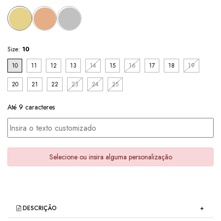
Size:
10
10
11
12
13
14
15
16
17
18
19
20
21
22
23
24
25
Até 9 caracteres
Selecione ou insira alguma personalização
DESCRIÇÃO