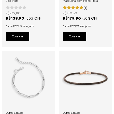
Liso Prata
Masculina com Fecho Prata
(1)
R$279,80
R$359,80
R$139,90
R$179,90
-
50
% OFF
-
50
% OFF
6
x
de
R$23,32
sem juros
6
x
de
R$29,98
sem juros
Comprar
Comprar
Outras opções:
Outras opções: