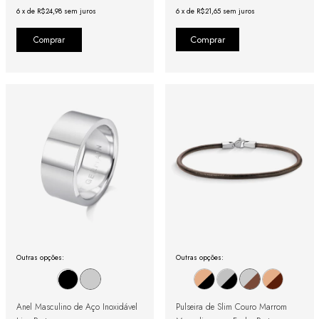
6
x
de
R$24,98
sem juros
6
x
de
R$21,65
sem juros
Comprar
Outras opções:
Outras opções:
Anel Masculino de Aço Inoxidável
Pulseira de Slim Couro Marrom