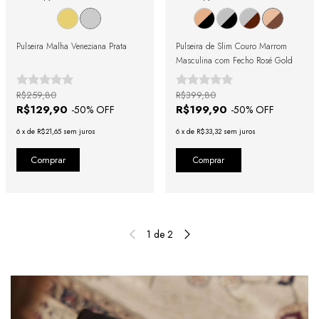
Pulseira Malha Veneziana Prata
Pulseira de Slim Couro Marrom
Masculina com Fecho Rosé Gold
R$259,80
R$399,80
R$129,90
R$199,90
-
50
% OFF
-
50
% OFF
6
x
de
R$21,65
sem juros
6
x
de
R$33,32
sem juros
Comprar
1
de
2