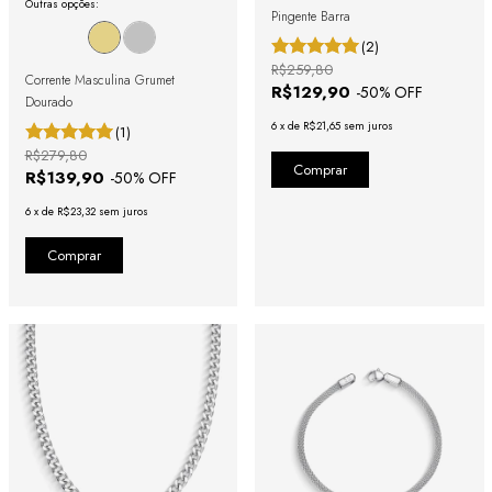
Outras opções:
Pingente Barra
(2)
R$259,80
Corrente Masculina Grumet
R$129,90
-
50
% OFF
Dourado
6
x
de
R$21,65
sem juros
(1)
R$279,80
R$139,90
-
50
% OFF
6
x
de
R$23,32
sem juros