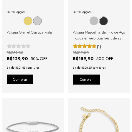
Outras opções:
Outras opções:
Pulseira Grumet Clássica Prata
Pulseira Masculina Slim Fio de Aço
Inoxidável Preto com Três Esferas e
Fecho Magnético
(1)
R$259,80
R$319,80
R$129,90
R$159,90
-
50
% OFF
-
50
% OFF
6
x
de
R$21,65
sem juros
6
x
de
R$26,65
sem juros
Comprar