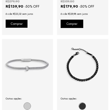
R$279,90
R$359,80
R$139,90
R$179,90
-
50
% OFF
-
50
% OFF
6
x
de
R$23,32
sem juros
6
x
de
R$29,98
sem juros
Comprar
Outras opções:
Outras opções: