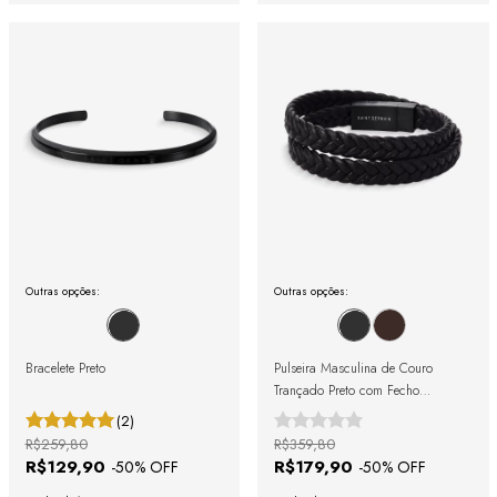
Outras opções:
Outras opções:
Bracelete Preto
Pulseira Masculina de Couro
Trançado Preto com Fecho
Magnético
(2)
R$259,80
R$359,80
R$129,90
R$179,90
-
50
% OFF
-
50
% OFF