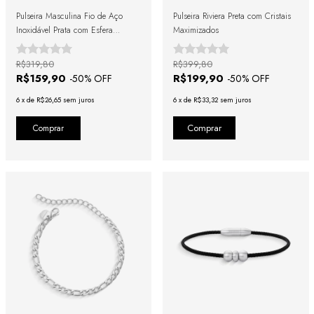
Pulseira Masculina Fio de Aço
Pulseira Riviera Preta com Cristais
Inoxidável Prata com Esfera
Maximizados
Minimalista
R$319,80
R$399,80
R$159,90
R$199,90
-
50
% OFF
-
50
% OFF
6
x
de
R$26,65
sem juros
6
x
de
R$33,32
sem juros
Comprar