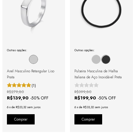
Outras opções:
Outras opções:
Anel Masculino Retangular Liso
Pulseira Masculina de Malha
Prata
Italiana de Aço Inoxidável Preta
(1)
R$279,80
R$399,80
R$139,90
R$199,90
-
50
% OFF
-
50
% OFF
6
x
de
R$23,32
sem juros
6
x
de
R$33,32
sem juros
Comprar
Comprar