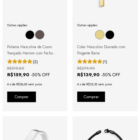
Outras opções:
Outras opções:
Pulseira Masculina de Couro
Colar Masculino Dourado com
Trançado Marrom com Fecho
Pingente Barra
Magnético
(2)
(1)
R$319,80
R$279,90
R$159,90
R$139,90
-
50
% OFF
-
50
% OFF
6
x
de
R$26,65
sem juros
6
x
de
R$23,32
sem juros
Comprar