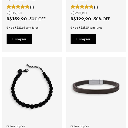
(1)
(1)
R$319,80
R$259,80
R$159,90
R$129,90
-
50
% OFF
-
50
% OFF
6
x
de
R$26,65
sem juros
6
x
de
R$21,65
sem juros
Outras opções:
Outras opções: