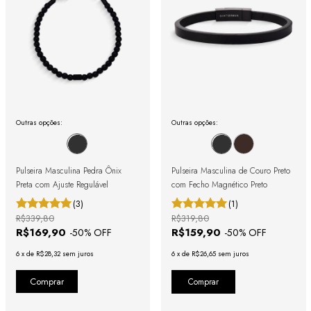
Outras opções:
Outras opções:
Pulseira Masculina Pedra Ônix
Pulseira Masculina de Couro Preto
Preta com Ajuste Regulável
com Fecho Magnético Preto
(3)
(1)
R$339,80
R$319,80
R$169,90
R$159,90
-
50
% OFF
-
50
% OFF
6
x
de
R$28,32
sem juros
6
x
de
R$26,65
sem juros
Comprar