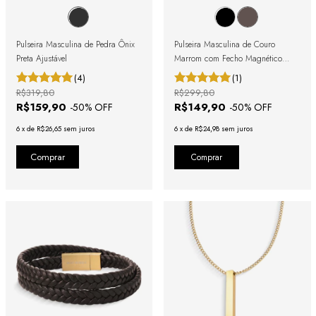
Pulseira Masculina de Pedra Ônix
Pulseira Masculina de Couro
Preta Ajustável
Marrom com Fecho Magnético
Prata
(4)
(1)
R$319,80
R$299,80
R$159,90
R$149,90
-
50
% OFF
-
50
% OFF
6
x
de
R$26,65
sem juros
6
x
de
R$24,98
sem juros
Comprar