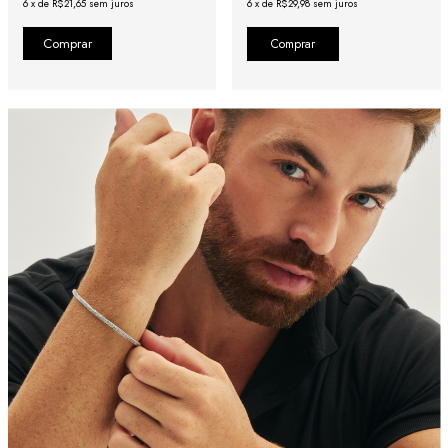
6
x
de
R$21,65
sem juros
6
x
de
R$29,98
sem juros
Comprar