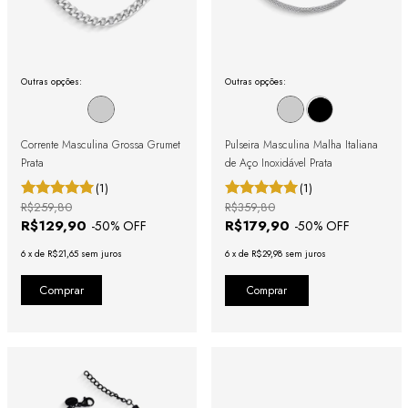
Outras opções:
Outras opções:
Corrente Masculina Grossa Grumet
Pulseira Masculina Malha Italiana
Prata
de Aço Inoxidável Prata
(1)
(1)
R$259,80
R$359,80
R$129,90
R$179,90
-
50
% OFF
-
50
% OFF
6
x
de
R$21,65
sem juros
6
x
de
R$29,98
sem juros
Comprar