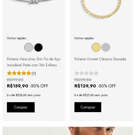
Outras opções:
Outras opções:
Pulseira Masculina Slim Fio de Aço
Pulseira Grumet Clássica Dourada
Inoxidável Prata com Três Esferas e
Fecho Magnético
(1)
R$319,80
R$259,80
R$159,90
R$129,90
-
50
% OFF
-
50
% OFF
6
x
de
R$26,65
sem juros
6
x
de
R$21,65
sem juros
Comprar