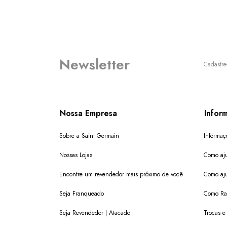
Newsletter
Cadastre
Nossa Empresa
Infor
Sobre a Saint Germain
Informaç
Nossas Lojas
Como aju
Encontre um revendedor mais próximo de você
Como aju
Seja Franqueado
Como Ras
Seja Revendedor | Atacado
Trocas e