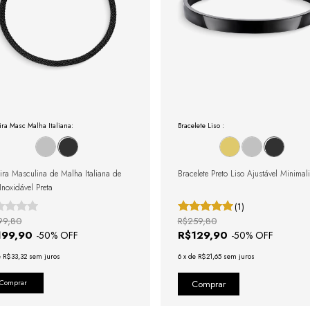
ira Masc Malha Italiana:
Bracelete Liso :
eira Masculina de Malha Italiana de
Bracelete Preto Liso Ajustável Minimali
Inoxidável Preta
(1)
99,80
R$259,80
199,90
R$129,90
-
50
% OFF
-
50
% OFF
e
R$33,32
sem juros
6
x
de
R$21,65
sem juros
Comprar