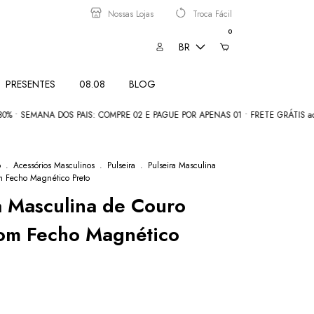
Nossas Lojas
Troca Fácil
0
BR
PRESENTES
08.08
BLOG
EMANA DOS PAIS: COMPRE 02 E PAGUE POR APENAS 01 • FRETE GRÁTIS acima d
o
.
Acessórios Masculinos
.
Pulseira
.
Pulseira Masculina
m Fecho Magnético Preto
a Masculina de Couro
com Fecho Magnético