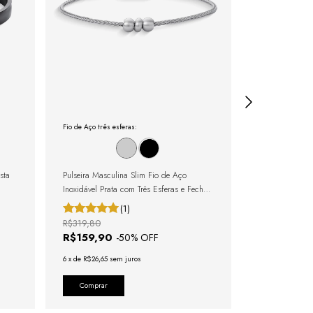
Fio de Aço três esferas:
Bracelete Masc Pr
sta
Pulseira Masculina Slim Fio de Aço
Bracelete Preto
Inoxidável Prata com Três Esferas e Fecho
Magnético
(1)
R$319,80
R$259,80
R$159,90
R$129,90
-
50
% OFF
6
x
de
R$26,65
sem juros
6
x
de
R$21,65
se
Comprar