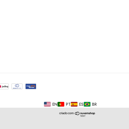
EN
PT
ES
BR