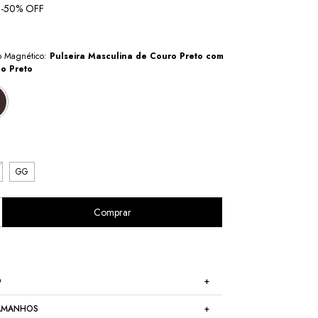
-
50
% OFF
ho Magnético:
Pulseira Masculina de Couro Preto com
o Preto
GG
O
TAMANHOS