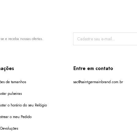
-se e receba nossas ofertas.
mações
Entre em contato
ões de tamanhos
sac@saintgermainbrand.com.br
star pulseiras
star o horário do seu Relógio
trear o meu Pedido
 Devoluções