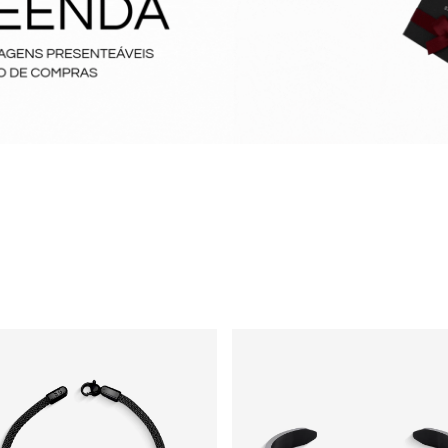
Confo
incôm
Versát
com ou
Após a conf
enviada par