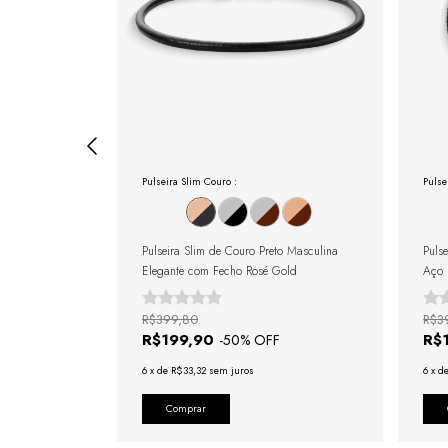
:
Pulseira Slim Couro :
Pulse
ro Marrom com
Pulseira Slim de Couro Preto Masculina
Puls
Elegante com Fecho Rosé Gold
Aço 
R$399,80
R$3
R$199,90
R$
-
50
% OFF
6
x
de
R$33,32
sem juros
6
x
d
Comprar