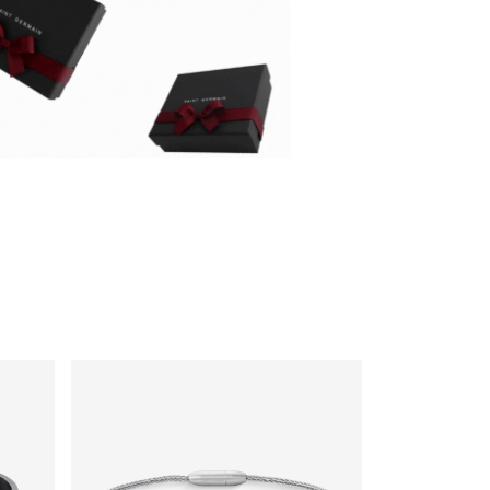
rtável e leve
 – Ideal para o uso diário sem 
odos.
– Pode ser usada sozinha ou combinada
il
tros acessórios.
irmação da compra, a nota fiscal será 
a o e-mail cadastrado em até um dia útil.