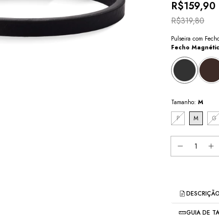
R$159,90
R$319,80
Pulseira com Fec
Fecho Magnétic
Tamanho:
M
P
M
G
DESCRIÇÃ
GUIA DE 