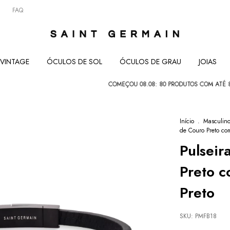
FAQ
VINTAGE
ÓCULOS DE SOL
ÓCULOS DE GRAU
JOIAS
COMEÇOU 08.08: 80 PRODUTOS COM ATÉ 80% • S
Início
.
Masculin
de Couro Preto co
Pulseir
Preto 
Preto
SKU:
PMFB18