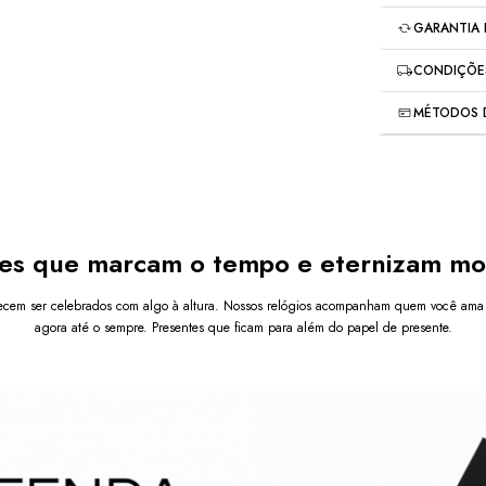
Pulseira 
Fecho Mag
GARANTIA
Troca gratui
A 
Pulseira 
CONDIÇÕES
Brand.
Para ma
para homens
devoluções o
moderno e v
MÉTODOS 
acabamento
Meios de 
looks casua
6
x de
R$26,6
Ver mais de
Com 
alta d
garante 
conf
elegância. O
es que marcam o tempo e eternizam m
inoxidável
,
além de ser a
desgaste
.
cem ser celebrados com algo à altura. Nossos relógios acompanham quem você ama 
agora até o sempre. Presentes que ficam para além do papel de presente.
Diferenciai
Estilo
qualqu
Textu
visual 
Fecho
Seguro