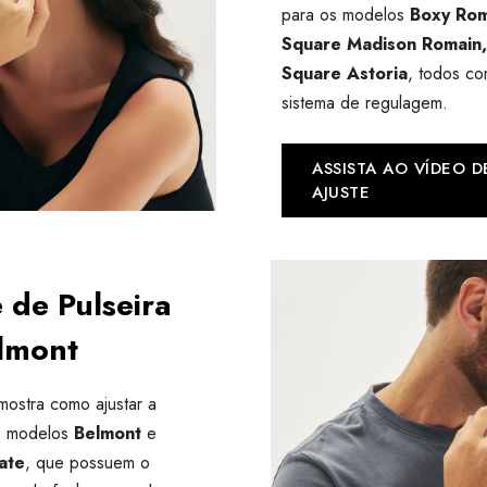
para os modelos
Boxy Rom
Square Madison Romain,
Square Astoria
, todos c
sistema de regulagem.
ASSISTA AO VÍDEO D
AJUSTE
 de Pulseira
lmont
mostra como ajustar a
os modelos
Belmont
e
ate
, que possuem o