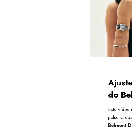
Ajuste
do Be
Este vídeo 
pulseira d
Belmont D