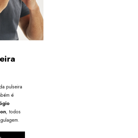
eira
da pulseira
mbém é
ógio
son
, todos
egulagem.