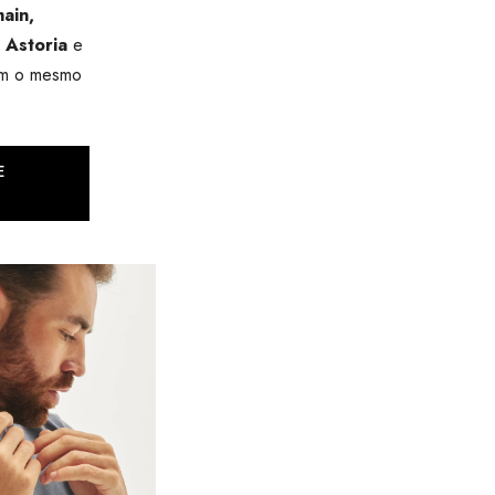
ain,
 Astoria
e
om o mesmo
E