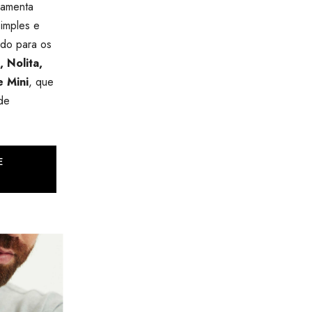
ramenta
simples e
ido para os
 Nolita,
 Mini
, que
de
E