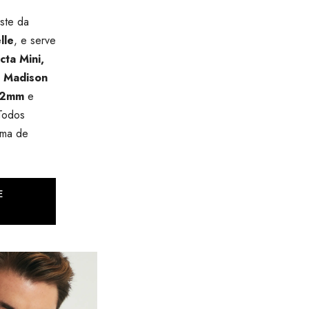
ste da
lle
, e serve
cta Mini,
e Madison
 32mm
e
Todos
ema de
E