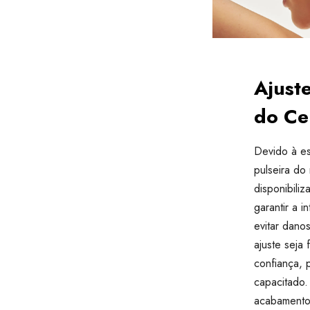
Ajuste
do Ce
Devido à es
pulseira d
disponibili
garantir a i
evitar dan
ajuste seja 
confiança, 
capacitado.
acabamento