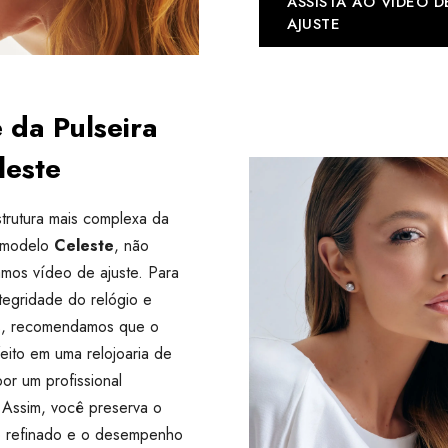
ASSISTA AO VÍDEO D
AJUSTE
 da Pulseira
leste
trutura mais complexa da
o modelo
Celeste
, não
zamos vídeo de ajuste. Para
ntegridade do relógio e
os, recomendamos que o
feito em uma relojoaria de
por um profissional
 Assim, você preserva o
 refinado e o desempenho