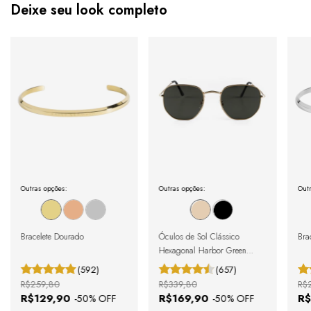
Deixe seu look completo
Outras opções:
Outras opções:
Outr
Bracelete Dourado
Óculos de Sol Clássico
Brac
Hexagonal Harbor Green
Gold
(592)
(657)
R$259,80
R$339,80
R$
R$129,90
R$169,90
R$
-
50
% OFF
-
50
% OFF