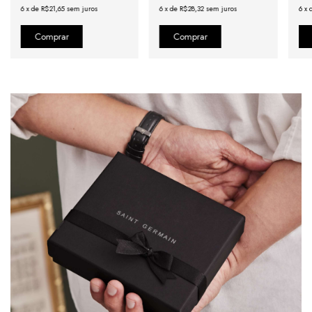
6
x
de
R$21,65
sem juros
6
x
de
R$28,32
sem juros
6
x