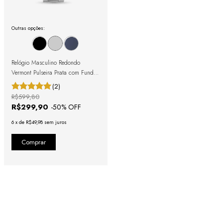
Outras opções:
Relógio Masculino Redondo
Vermont Pulseira Prata com Fundo
Preto
(2)
R$599,80
R$299,90
-
50
% OFF
6
x
de
R$49,98
sem juros