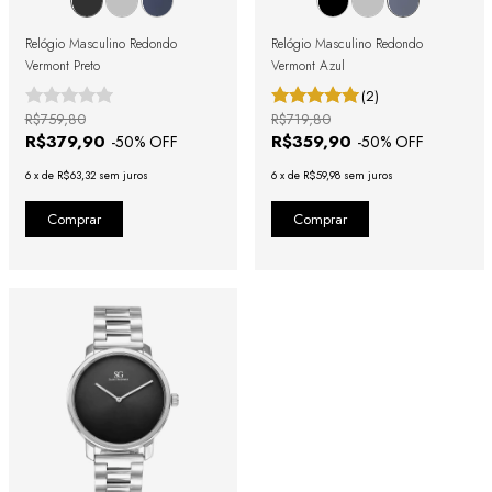
Relógio Masculino Redondo
Relógio Masculino Redondo
Vermont Preto
Vermont Azul
(2)
R$759,80
R$719,80
R$379,90
R$359,90
-
50
% OFF
-
50
% OFF
6
x
de
R$63,32
sem juros
6
x
de
R$59,98
sem juros