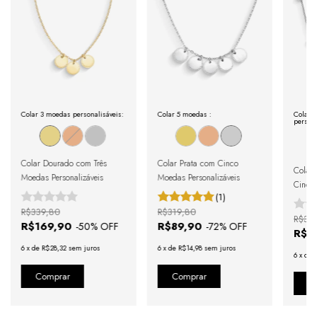
Após a confirmação de compra, a nota fiscal será 
enviada em até um dia útil em seu e-mail.
Colar 3 moedas personalisáveis:
Colar 5 moedas :
Colar 
persona
Colar Dourado com Três
Colar Prata com Cinco
Colar 
Moedas Personalizáveis
Moedas Personalizáveis
Cinco
(1)
Person
R$339,80
R$319,80
R$31
R$169,90
R$89,90
-
50
% OFF
-
72
% OFF
R$8
6
x
de
R$28,32
sem juros
6
x
de
R$14,98
sem juros
6
x
de