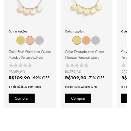
enviada em até um dia útil em seu e-mail.
Outras opções:
Outras opções:
Outras
Colar Rosé Gold com Quatro
Colar Dourado com Cinco
Colar 
Moedas Personalizáveis
Moedas Personalizáveis
Person
R$359,80
R$379,80
R$27
R$109,90
R$109,90
R$7
-
69
% OFF
-
71
% OFF
6
x
de
R$18,32
sem juros
6
x
de
R$18,32
sem juros
6
x
de