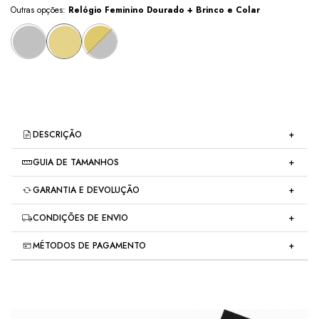
Outras opções:
Relógio Feminino Dourado + Brinco e Colar
DESCRIÇÃO
Relógio Feminino Dourado com Caixa Prata + Brinco e
GUIA DE TAMANHOS
Colar – Elegância Completa
Especificações:
GARANTIA E DEVOLUÇÃO
Um kit pensado para
destacar seu estilo
em qualquer ocasião.
Relógio:
O
relógio minimalista
em tom prata acompanha bracelete em
Troca gratuita e garantia:
exclusividade Saint Germain Brand.
CONDIÇÕES DE ENVIO
metal e caixa delicada, combinando com um
par de brincos
Para mais informações, consulte a nossa página de devoluções ou
Diâmetro da caixa:
28mm
de zircônia
e um
colar elegante
— o conjunto perfeito para
as FAQ.
Comprimento da alça:
80mm
MÉTODOS DE PAGAMENTO
complementar seu visual com
sofisticação
e
versatilidade
.
Meios de envio
Espessura da caixa:
8,7mm
Largura da pulseira:
12,8mm
Diferenciais do produto:
6
x de
R$53,32
sem juros
Movimento de quartzo
Design
clean
e
sofisticado
, ideal para o dia a dia e eventos
Ver mais detalhes
especiais