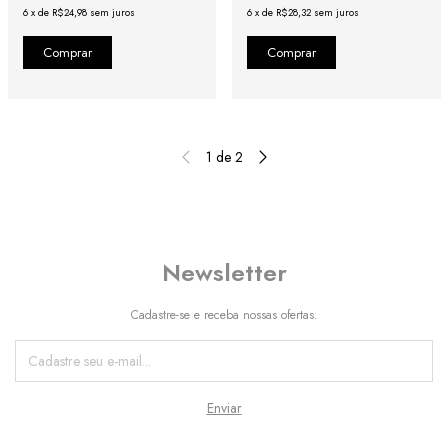
6
x
de
R$24,98
sem juros
6
x
de
R$28,32
sem juros
1
de
2
Newsletter
Cadastre-se e receba nossas ofertas.