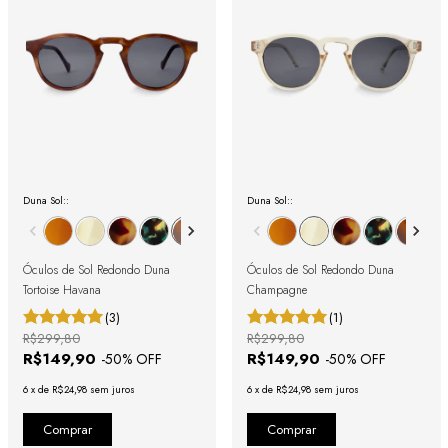
Duna Sol::
Duna Sol::
Óculos de Sol Redondo Duna
Óculos de Sol Redondo Duna
Tortoise Havana
Champagne
(3)
(1)
R$299,80
R$299,80
R$149,90
R$149,90
-
50
% OFF
-
50
% OFF
6
x
de
R$24,98
sem juros
6
x
de
R$24,98
sem juros