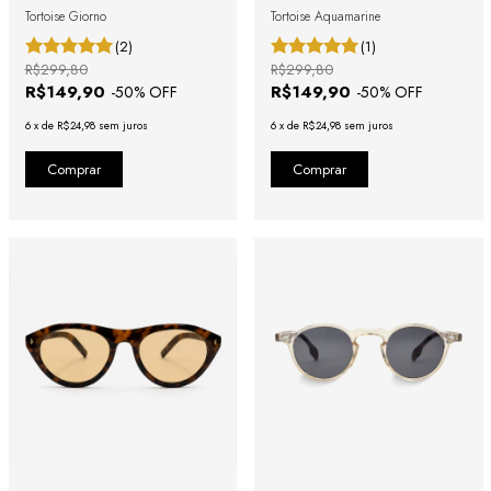
Tortoise Giorno
Tortoise Aquamarine
(2)
(1)
R$299,80
R$299,80
R$149,90
R$149,90
-
50
% OFF
-
50
% OFF
6
x
de
R$24,98
sem juros
6
x
de
R$24,98
sem juros