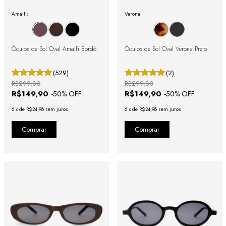
Amalfi:
Verona:
Óculos de Sol Oval Amalfi Bordô
Óculos de Sol Oval Verona Preto
(529)
(2)
R$299,80
R$299,80
R$149,90
R$149,90
-
50
% OFF
-
50
% OFF
6
x
de
R$24,98
sem juros
6
x
de
R$24,98
sem juros