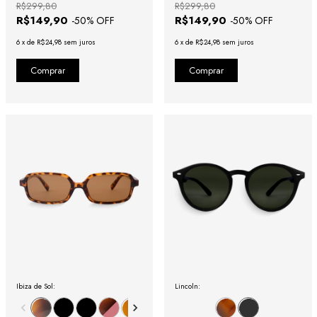
R$299,80
R$299,80
R$149,90
R$149,90
-
50
% OFF
-
50
% OFF
6
x
de
R$24,98
sem juros
6
x
de
R$24,98
sem juros
Ibiza de Sol:
Lincoln: