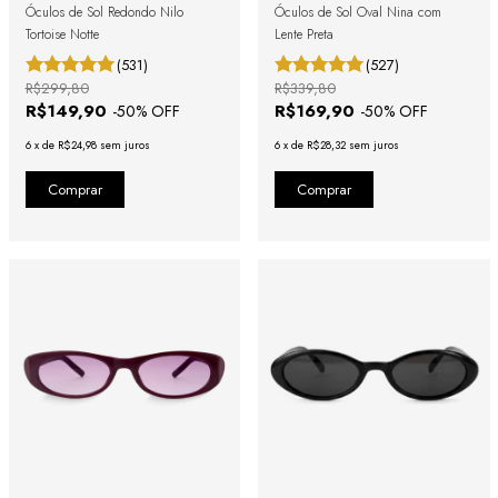
Óculos de Sol Redondo Nilo
Óculos de Sol Oval Nina com
Tortoise Notte
Lente Preta
(531)
(527)
R$299,80
R$339,80
R$149,90
R$169,90
-
50
% OFF
-
50
% OFF
6
x
de
R$24,98
sem juros
6
x
de
R$28,32
sem juros