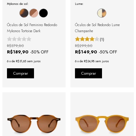
Mykonos de sol:
Lume:
Óculos de Sol Feminino Redondo
Óculos de Sol Redondo Lume
Mykonos Tortoise Dark
Champanhe
(1)
R$379,80
R$299,80
R$189,90
R$149,90
-
50
% OFF
-
50
% OFF
6
x
de
R$31,65
sem juros
6
x
de
R$24,98
sem juros