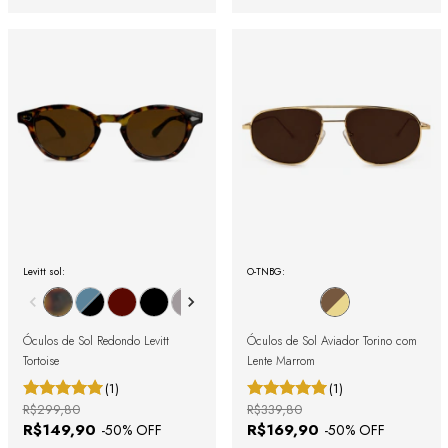
Levitt sol:
O-TNBG:
Óculos de Sol Redondo Levitt
Óculos de Sol Aviador Torino com
Tortoise
Lente Marrom
(1)
(1)
R$299,80
R$339,80
R$149,90
R$169,90
-
50
% OFF
-
50
% OFF