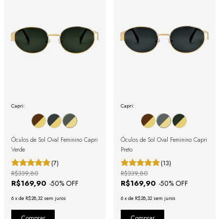
Capri:
Capri:
Óculos de Sol Oval Feminino Capri
Óculos de Sol Oval Feminino Capri
Verde
Preto
(7)
(13)
R$339,80
R$339,80
R$169,90
R$169,90
-
50
% OFF
-
50
% OFF
6
x
de
R$28,32
sem juros
6
x
de
R$28,32
sem juros