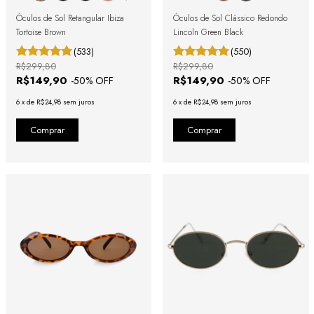
Óculos de Sol Retangular Ibiza
Óculos de Sol Clássico Redondo
Tortoise Brown
Lincoln Green Black
(533)
(550)
R$299,80
R$299,80
R$149,90
R$149,90
-
50
% OFF
-
50
% OFF
6
x
de
R$24,98
sem juros
6
x
de
R$24,98
sem juros