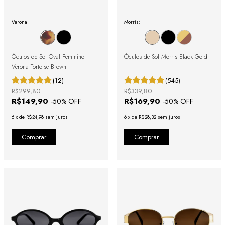
Verona:
Morris:
Óculos de Sol Oval Feminino
Óculos de Sol Morris Black Gold
Verona Tortoise Brown
(12)
(545)
R$299,80
R$339,80
R$149,90
R$169,90
-
50
% OFF
-
50
% OFF
6
x
de
R$24,98
sem juros
6
x
de
R$28,32
sem juros