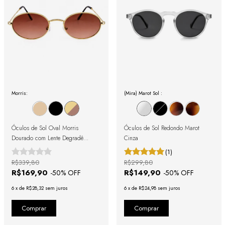
Morris:
(Mira) Marot Sol :
Óculos de Sol Oval Morris
Óculos de Sol Redondo Marot
Dourado com Lente Degradê
Cinza
Marrom
(1)
R$339,80
R$299,80
R$169,90
R$149,90
-
50
% OFF
-
50
% OFF
6
x
de
R$28,32
sem juros
6
x
de
R$24,98
sem juros