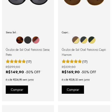
Siena Sol:
Capri:
Óculos de Sol Oval Feminino Siena
Óculos de Sol Oval Feminino Capri
Preto
Marrom
(17)
(17)
R$299,80
R$339,80
R$149,90
R$169,90
-
50
% OFF
-
50
% OFF
6
x
de
R$24,98
sem juros
6
x
de
R$28,32
sem juros