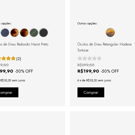
s opções:
Outras opções:
s de Grau Redondo Marot Preto
Óculos de Grau Retangular Modena
Tortoise
(2)
9,80
R$399,80
199,90
R$199,90
-
50
% OFF
-
50
% OFF
e
R$33,32
sem juros
6
x
de
R$33,32
sem juros