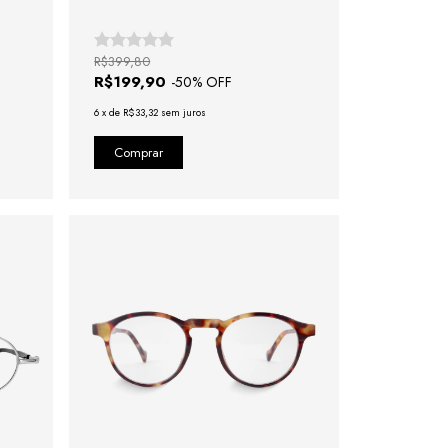
R$399,80
R$199,90
-
50
% OFF
6
x
de
R$33,32
sem juros