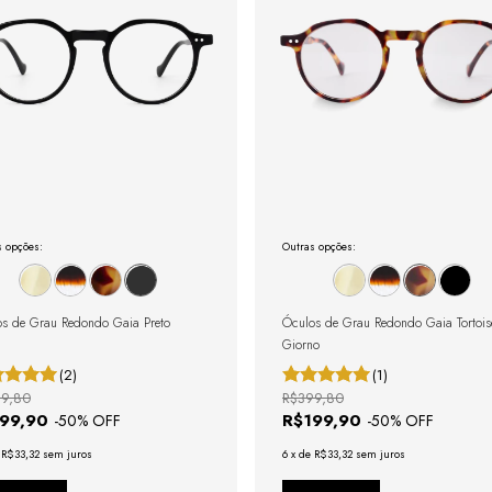
s opções:
Outras opções:
s de Grau Redondo Gaia Preto
Óculos de Grau Redondo Gaia Tortois
Giorno
(2)
(1)
9,80
R$399,80
199,90
R$199,90
-
50
% OFF
-
50
% OFF
e
R$33,32
sem juros
6
x
de
R$33,32
sem juros