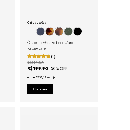
Outras opções:
Óculos de Grau Redondo Marot
Tortoise Latte
(1)
R$399,80
R$199,90
-
50
% OFF
6
x
de
R$33,32
sem juros