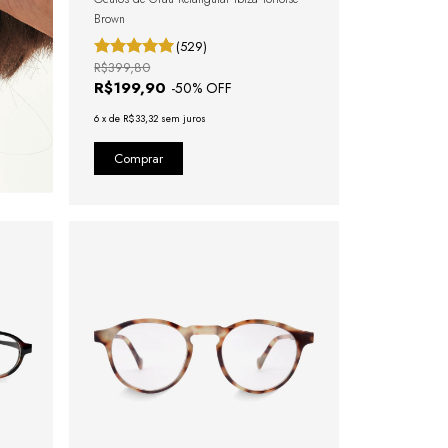
Brown
(529)
R$399,80
R$199,90
-
50
% OFF
6
x
de
R$33,32
sem juros