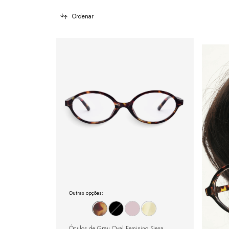
Ordenar
Outras opções:
Óculos de Grau Oval Feminino Siena