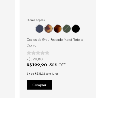
Outras opções:
Óculos de Grau Redondo Marot Tortoise
Giorno
R$399,80
R$199,90
-
50
% OFF
6
x
de
R$33,32
sem juros