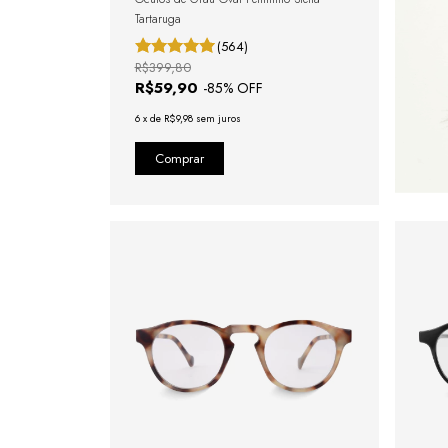
Tartaruga
(564)
R$399,80
R$59,90
-
85
% OFF
6
x
de
R$9,98
sem juros