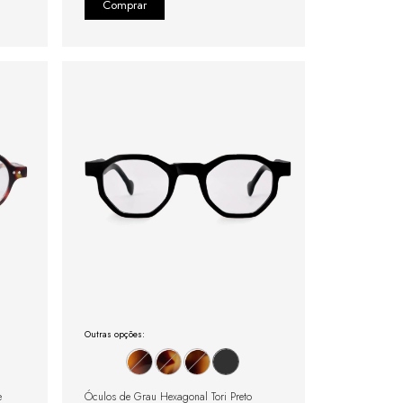
Outras opções:
e
Óculos de Grau Hexagonal Tori Preto