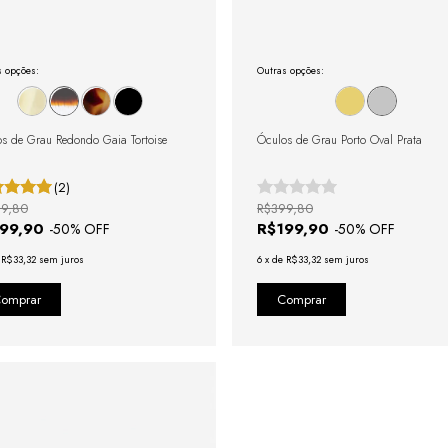
s opções:
Outras opções:
s de Grau Redondo Gaia Tortoise
Óculos de Grau Porto Oval Prata
(2)
9,80
R$399,80
199,90
R$199,90
-
50
% OFF
-
50
% OFF
e
R$33,32
sem juros
6
x
de
R$33,32
sem juros