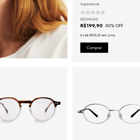
Aquamarine
R$399,80
R$199,90
-
50
% OFF
6
x
de
R$33,32
sem juros