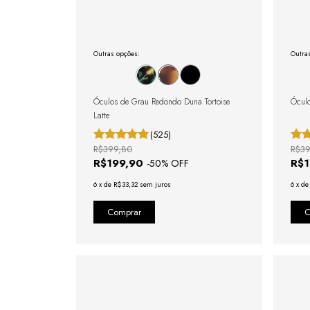
Outras opções:
Outra
Óculos de Grau Redondo Duna Tortoise
Óculo
Latte
(525)
R$399,80
R$39
R$199,90
R$
-
50
% OFF
6
x
de
R$33,32
sem juros
6
x
d