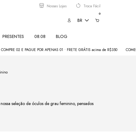
Nossas Lojas
Troca Fácil
0
BR
PRESENTES
08.08
BLOG
 PAGUE POR APENAS 01 • FRETE GRÁTIS acima de R$350
COMEÇOU 08.08: 8
inino
 nossa seleção de óculos de grau feminino, pensados