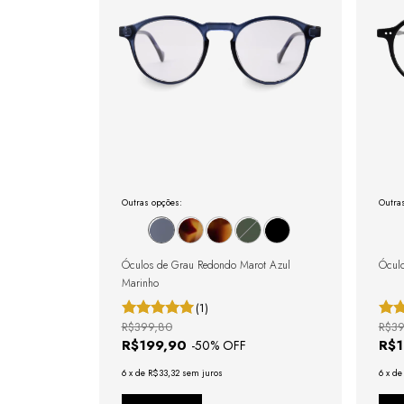
Outras opções:
Outra
Óculos de Grau Redondo Marot Azul
Óculo
Marinho
(1)
R$399,80
R$39
R$199,90
R$
-
50
% OFF
6
x
de
R$33,32
sem juros
6
x
d