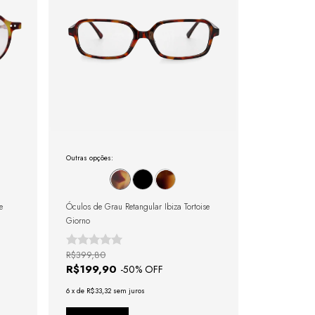
Outras opções:
e
Óculos de Grau Retangular Ibiza Tortoise
Giorno
R$399,80
R$199,90
-
50
% OFF
6
x
de
R$33,32
sem juros