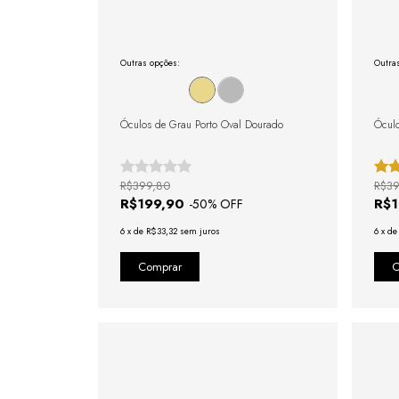
Outras opções:
Outra
Óculos de Grau Porto Oval Dourado
Óculo
R$399,80
R$39
R$199,90
R$
-
50
% OFF
6
x
de
R$33,32
sem juros
6
x
d