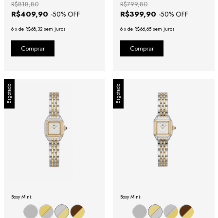
R$818,80
R$799,80
R$409,90
R$399,90
-
50
% OFF
-
50
% OFF
6
x
de
R$68,32
sem juros
6
x
de
R$66,65
sem juros
Esgotado
Esgotado
Boxy Mini:
Boxy Mini: