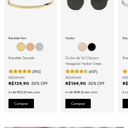
Bracelete Fem:
Harbor:
Brac
Bracelete Dourado
Óculos de Sol Clássico
Brac
Hexagonal Harbor Green
Gold
(592)
(657)
R$259,80
R$339,80
R$
R$129,90
R$169,90
R$
-
50
% OFF
-
50
% OFF
6
x
de
R$21,65
sem juros
6
x
de
R$28,32
sem juros
6
x