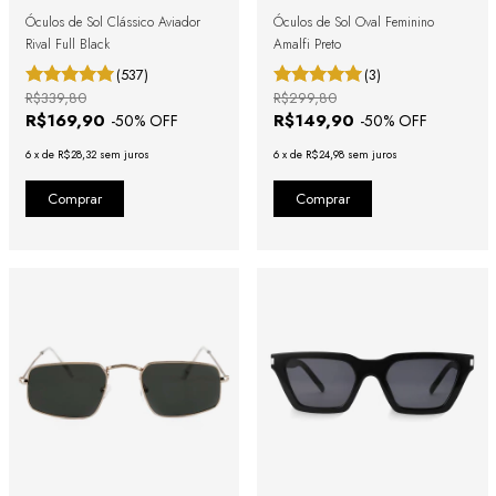
Óculos de Sol Clássico Aviador
Óculos de Sol Oval Feminino
Rival Full Black
Amalfi Preto
(537)
(3)
R$339,80
R$299,80
R$169,90
R$149,90
-
50
% OFF
-
50
% OFF
6
x
de
R$28,32
sem juros
6
x
de
R$24,98
sem juros