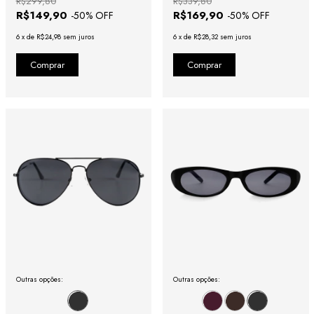
R$299,80
R$339,80
R$149,90
R$169,90
-
50
% OFF
-
50
% OFF
6
x
de
R$24,98
sem juros
6
x
de
R$28,32
sem juros
Outras opções:
Outras opções: