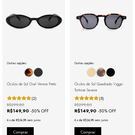
Outras opções:
Outras opções:
Óculos de Sol Oval Verona Preto
Óculos de Sol Quadrado Viggo
Tortoise Savana
(2)
(5)
R$299,80
R$299,80
R$149,90
R$149,90
-
50
% OFF
-
50
% OFF
6
x
de
R$24,98
sem juros
6
x
de
R$24,98
sem juros