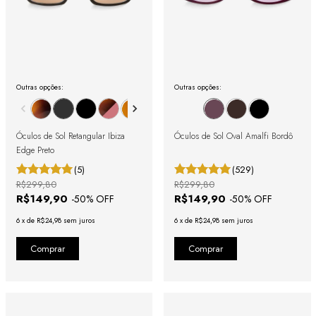
Outras opções:
Outras opções:
Óculos de Sol Retangular Ibiza
Óculos de Sol Oval Amalfi Bordô
Edge Preto
(5)
(529)
R$299,80
R$299,80
R$149,90
R$149,90
-
50
% OFF
-
50
% OFF
6
x
de
R$24,98
sem juros
6
x
de
R$24,98
sem juros