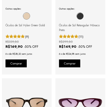
Outras opções:
Outras opções:
Óculos de Sol Hylan Green Gold
Óculos de Sol Retangular Mônaco
Preto
(9)
(11)
R$339,80
R$299,80
R$169,90
R$149,90
-
50
% OFF
-
50
% OFF
6
x
de
R$28,32
sem juros
6
x
de
R$24,98
sem juros