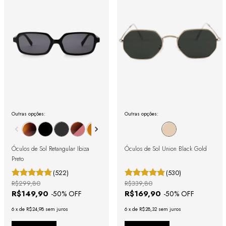
Outras opções:
Outras opções:
Óculos de Sol Retangular Ibiza
Óculos de Sol Union Black Gold
Preto
(522)
(530)
R$299,80
R$339,80
R$149,90
R$169,90
-
50
% OFF
-
50
% OFF
6
x
de
R$24,98
sem juros
6
x
de
R$28,32
sem juros