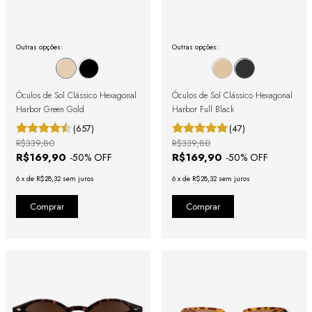
Outras opções:
Outras opções:
Óculos de Sol Clássico Hexagonal
Óculos de Sol Clássico Hexagonal
Harbor Green Gold
Harbor Full Black
(657)
(47)
R$339,80
R$339,80
R$169,90
R$169,90
-
50
% OFF
-
50
% OFF
6
x
de
R$28,32
sem juros
6
x
de
R$28,32
sem juros