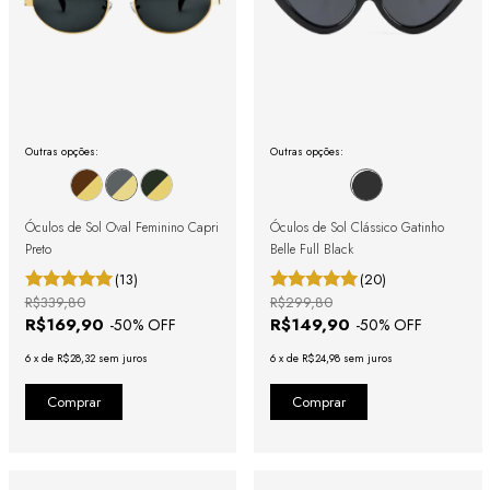
Outras opções:
Outras opções:
Óculos de Sol Oval Feminino Capri
Óculos de Sol Clássico Gatinho
Preto
Belle Full Black
(13)
(20)
R$339,80
R$299,80
R$169,90
R$149,90
-
50
% OFF
-
50
% OFF
6
x
de
R$28,32
sem juros
6
x
de
R$24,98
sem juros