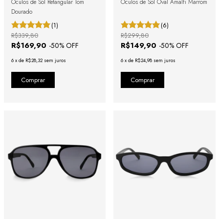
Óculos de Sol Retangular Tom
Óculos de Sol Oval Amalfi Marrom
Dourado
(1)
(6)
R$339,80
R$299,80
R$169,90
R$149,90
-
50
% OFF
-
50
% OFF
6
x
de
R$28,32
sem juros
6
x
de
R$24,98
sem juros