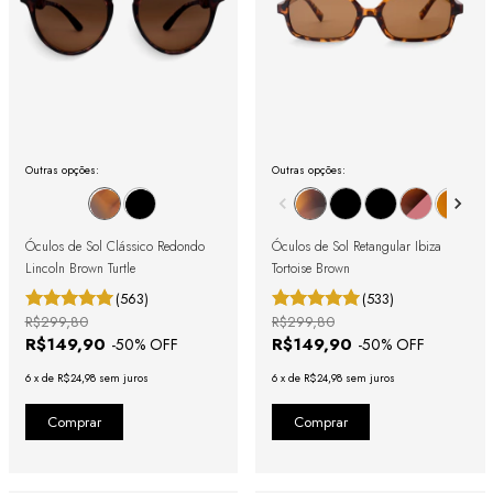
Outras opções:
Outras opções:
Óculos de Sol Clássico Redondo
Óculos de Sol Retangular Ibiza
Lincoln Brown Turtle
Tortoise Brown
(563)
(533)
R$299,80
R$299,80
R$149,90
R$149,90
-
50
% OFF
-
50
% OFF
6
x
de
R$24,98
sem juros
6
x
de
R$24,98
sem juros