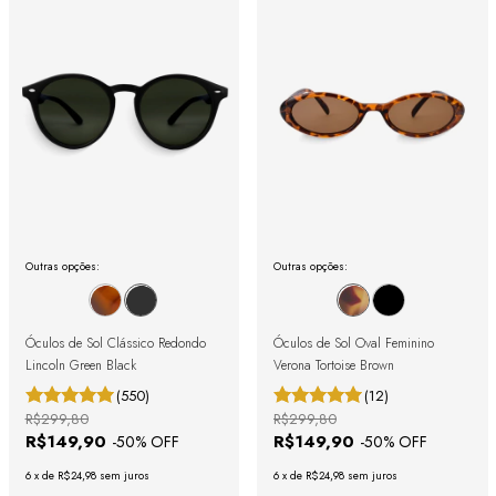
Outras opções:
Outras opções:
Óculos de Sol Clássico Redondo
Óculos de Sol Oval Feminino
Lincoln Green Black
Verona Tortoise Brown
(550)
(12)
R$299,80
R$299,80
R$149,90
R$149,90
-
50
% OFF
-
50
% OFF
6
x
de
R$24,98
sem juros
6
x
de
R$24,98
sem juros