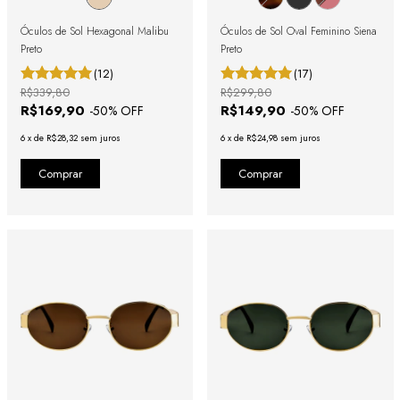
Óculos de Sol Hexagonal Malibu
Óculos de Sol Oval Feminino Siena
Preto
Preto
(12)
(17)
R$339,80
R$299,80
R$169,90
R$149,90
-
50
% OFF
-
50
% OFF
6
x
de
R$28,32
sem juros
6
x
de
R$24,98
sem juros